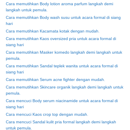
Cara memutihkan Body lotion aroma parfum langkah demi
langkah untuk pemula.
Cara memutihkan Body wash susu untuk acara formal di siang
hari
Cara memutihkan Kacamata kotak dengan mudah.
Cara memutihkan Kaos oversized pria untuk acara formal di
siang hari
Cara memutihkan Masker komedo langkah demi langkah untuk
pemula.
Cara memutihkan Sandal teplek wanita untuk acara formal di
siang hari
Cara memutihkan Serum acne fighter dengan mudah.
Cara memutihkan Skincare organik langkah demi langkah untuk
pemula.
Cara mencuci Body serum niacinamide untuk acara formal di
siang hari
Cara mencuci Kaos crop top dengan mudah.
Cara mencuci Sandal kulit pria formal langkah demi langkah
untuk pemula.