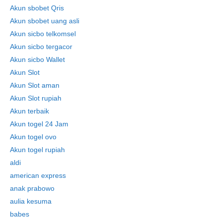
Akun sbobet Qris
Akun sbobet uang asli
Skip
Akun sicbo telkomsel
to
Akun sicbo tergacor
content
Akun sicbo Wallet
Akun Slot
Akun Slot aman
Akun Slot rupiah
Akun terbaik
Akun togel 24 Jam
Akun togel ovo
Akun togel rupiah
aldi
american express
anak prabowo
aulia kesuma
babes