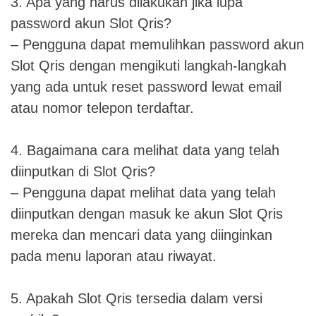
3. Apa yang harus dilakukan jika lupa
password akun Slot Qris?
– Pengguna dapat memulihkan password akun
Slot Qris dengan mengikuti langkah-langkah
yang ada untuk reset password lewat email
atau nomor telepon terdaftar.
4. Bagaimana cara melihat data yang telah
diinputkan di Slot Qris?
– Pengguna dapat melihat data yang telah
diinputkan dengan masuk ke akun Slot Qris
mereka dan mencari data yang diinginkan
pada menu laporan atau riwayat.
5. Apakah Slot Qris tersedia dalam versi