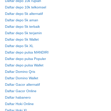
Daftar depo 10k rupiah
Daftar depo 10k telkomsel
Daftar depo 5k alternatif
Daftar depo 5k aman
Daftar depo 5k terbaik
Daftar depo 5k terjamin
Daftar depo 5k Wallet
Daftar depo 5k XL
Daftar depo pulsa MANDIRI
Daftar depo pulsa Populer
Daftar depo pulsa Wallet
Daftar Domino Qris
Daftar Domino Wallet
Daftar Gacor alternatif
Daftar Gacor Online
Daftar habanero
Daftar Hoki Online
Daftar Hoki XL