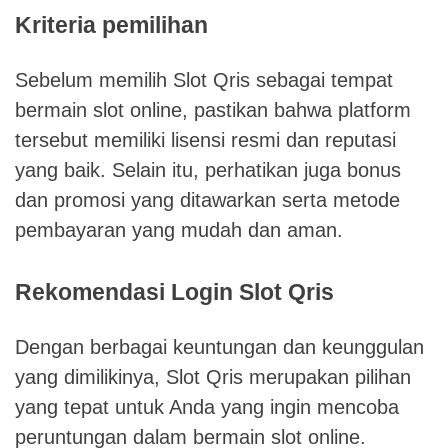
Kriteria pemilihan
Sebelum memilih Slot Qris sebagai tempat
bermain slot online, pastikan bahwa platform
tersebut memiliki lisensi resmi dan reputasi
yang baik. Selain itu, perhatikan juga bonus
dan promosi yang ditawarkan serta metode
pembayaran yang mudah dan aman.
Rekomendasi Login Slot Qris
Dengan berbagai keuntungan dan keunggulan
yang dimilikinya, Slot Qris merupakan pilihan
yang tepat untuk Anda yang ingin mencoba
peruntungan dalam bermain slot online.