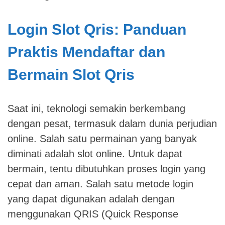
Login Slot Qris: Panduan
Praktis Mendaftar dan
Bermain Slot Qris
Saat ini, teknologi semakin berkembang
dengan pesat, termasuk dalam dunia perjudian
online. Salah satu permainan yang banyak
diminati adalah slot online. Untuk dapat
bermain, tentu dibutuhkan proses login yang
cepat dan aman. Salah satu metode login
yang dapat digunakan adalah dengan
menggunakan QRIS (Quick Response