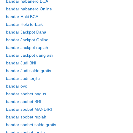
bandar habanero BCA
bandar habanero Online
bandar Hoki BCA
bandar Hoki terbaik
bandar Jackpot Dana
bandar Jackpot Online
bandar Jackpot rupiah
bandar Jackpot uang asli
bandar Judi BNI
bandar Judi saldo gratis
bandar Judi terjitu
bandar ovo
bandar sbobet bagus
bandar sbobet BRI
bandar sbobet MANDIRI
bandar sbobet rupiah
bandar sbobet saldo gratis
bandar sbobet terjitu