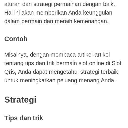
aturan dan strategi permainan dengan baik.
Hal ini akan memberikan Anda keunggulan
dalam bermain dan meraih kemenangan.
Contoh
Misalnya, dengan membaca artikel-artikel
tentang tips dan trik bermain slot online di Slot
Qris, Anda dapat mengetahui strategi terbaik
untuk meningkatkan peluang menang Anda.
Strategi
Tips dan trik