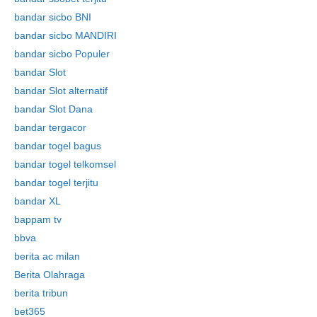
bandar sicbo BNI
bandar sicbo MANDIRI
bandar sicbo Populer
bandar Slot
bandar Slot alternatif
bandar Slot Dana
bandar tergacor
bandar togel bagus
bandar togel telkomsel
bandar togel terjitu
bandar XL
bappam tv
bbva
berita ac milan
Berita Olahraga
berita tribun
bet365