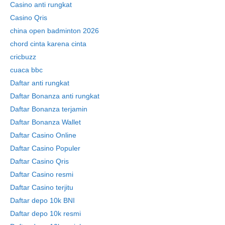
Casino anti rungkat
Casino Qris
china open badminton 2026
chord cinta karena cinta
cricbuzz
cuaca bbc
Daftar anti rungkat
Daftar Bonanza anti rungkat
Daftar Bonanza terjamin
Daftar Bonanza Wallet
Daftar Casino Online
Daftar Casino Populer
Daftar Casino Qris
Daftar Casino resmi
Daftar Casino terjitu
Daftar depo 10k BNI
Daftar depo 10k resmi