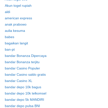
Akun togel rupiah
aldi
american express
anak prabowo
aulia kesuma
babes
bagaikan langit
ban-pt
bandar Bonanza Dipercaya
bandar Bonanza terjitu
bandar Casino Populer
bandar Casino saldo gratis
bandar Casino XL
bandar depo 10k bagus
bandar depo 10k telkomsel
bandar depo 5k MANDIRI
bandar depo pulsa BNI