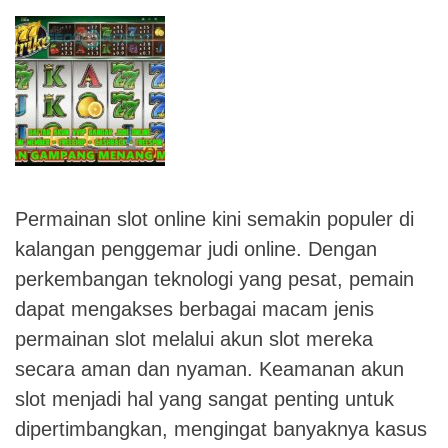
Permainan slot online kini semakin populer di
kalangan penggemar judi online. Dengan
perkembangan teknologi yang pesat, pemain
dapat mengakses berbagai macam jenis
permainan slot melalui akun slot mereka
secara aman dan nyaman. Keamanan akun
slot menjadi hal yang sangat penting untuk
dipertimbangkan, mengingat banyaknya kasus