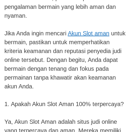
pengalaman bermain yang lebih aman dan
nyaman.
Jika Anda ingin mencari
Akun Slot aman
untuk
bermain, pastikan untuk memperhatikan
kriteria keamanan dan reputasi penyedia judi
online tersebut. Dengan begitu, Anda dapat
bermain dengan tenang dan fokus pada
permainan tanpa khawatir akan keamanan
akun Anda.
1. Apakah Akun Slot Aman 100% terpercaya?
Ya, Akun Slot Aman adalah situs judi online
yang terpercaya dan aman. Mereka memiliki