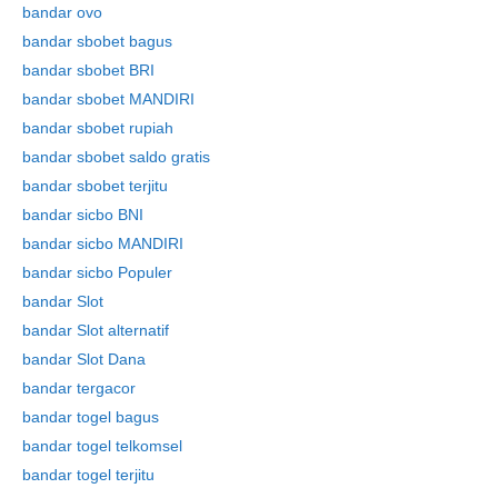
bandar ovo
bandar sbobet bagus
bandar sbobet BRI
bandar sbobet MANDIRI
bandar sbobet rupiah
bandar sbobet saldo gratis
bandar sbobet terjitu
bandar sicbo BNI
bandar sicbo MANDIRI
bandar sicbo Populer
bandar Slot
bandar Slot alternatif
bandar Slot Dana
bandar tergacor
bandar togel bagus
bandar togel telkomsel
bandar togel terjitu