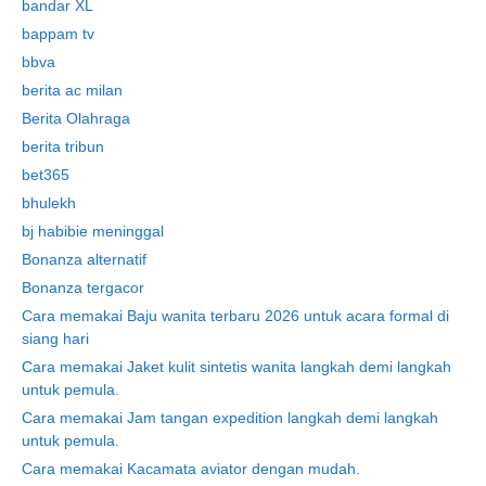
bandar XL
bappam tv
bbva
berita ac milan
Berita Olahraga
berita tribun
bet365
bhulekh
bj habibie meninggal
Bonanza alternatif
Bonanza tergacor
Cara memakai Baju wanita terbaru 2026 untuk acara formal di
siang hari
Cara memakai Jaket kulit sintetis wanita langkah demi langkah
untuk pemula.
Cara memakai Jam tangan expedition langkah demi langkah
untuk pemula.
Cara memakai Kacamata aviator dengan mudah.