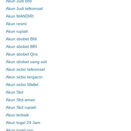
Akun Judi BNI
Akun Judi telkomsel
Akun MANDIRI
Akun resmi
Akun rupiah
Akun sbobet BNI
Akun sbobet BRI
Akun sbobet Qris
Akun sbobet uang asli
Akun sicbo telkomsel
Akun sicbo tergacor
Akun sicbo Wallet
Akun Slot
Akun Slot aman
Akun Slot rupiah
Akun terbaik
Akun togel 24 Jam
Akun togel ovo