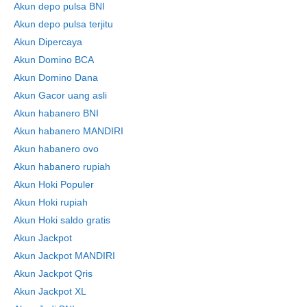
Akun depo pulsa BNI
Akun depo pulsa terjitu
Akun Dipercaya
Akun Domino BCA
Akun Domino Dana
Akun Gacor uang asli
Akun habanero BNI
Akun habanero MANDIRI
Akun habanero ovo
Akun habanero rupiah
Akun Hoki Populer
Akun Hoki rupiah
Akun Hoki saldo gratis
Akun Jackpot
Skip
Akun Jackpot MANDIRI
to
Akun Jackpot Qris
content
Akun Jackpot XL