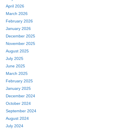
April 2026
March 2026
February 2026
January 2026
December 2025
November 2025
August 2025
July 2025
June 2025
March 2025
February 2025
January 2025
December 2024
October 2024
September 2024
August 2024
July 2024