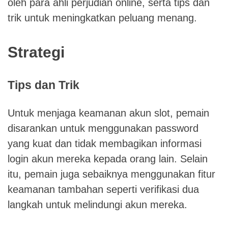
oleh para ahli perjudian online, serta tips dan
trik untuk meningkatkan peluang menang.
Strategi
Tips dan Trik
Untuk menjaga keamanan akun slot, pemain
disarankan untuk menggunakan password
yang kuat dan tidak membagikan informasi
login akun mereka kepada orang lain. Selain
itu, pemain juga sebaiknya menggunakan fitur
keamanan tambahan seperti verifikasi dua
langkah untuk melindungi akun mereka.