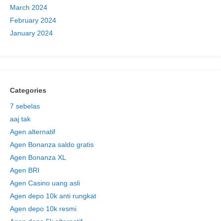
March 2024
February 2024
January 2024
Categories
7 sebelas
aaj tak
Agen alternatif
Agen Bonanza saldo gratis
Agen Bonanza XL
Agen BRI
Agen Casino uang asli
Agen depo 10k anti rungkat
Agen depo 10k resmi