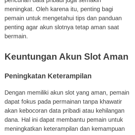
pencurian data pribadi juga semakin
meningkat. Oleh karena itu, penting bagi
pemain untuk mengetahui tips dan panduan
penting agar akun slotnya tetap aman saat
bermain.
Keuntungan Akun Slot Aman
Peningkatan Keterampilan
Dengan memiliki akun slot yang aman, pemain
dapat fokus pada permainan tanpa khawatir
akan kebocoran data pribadi atau kehilangan
dana. Hal ini dapat membantu pemain untuk
meningkatkan keterampilan dan kemampuan