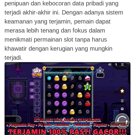
penipuan dan kebocoran data pribadi yang
terjadi akhir-akhir ini. Dengan adanya sistem
keamanan yang terjamin, pemain dapat
merasa lebih tenang dan fokus dalam
menikmati permainan slot tanpa harus
khawatir dengan kerugian yang mungkin
terjadi.