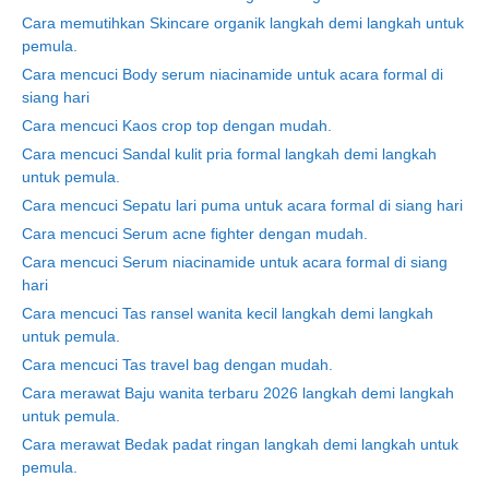
Cara memutihkan Skincare organik langkah demi langkah untuk
pemula.
Cara mencuci Body serum niacinamide untuk acara formal di
siang hari
Cara mencuci Kaos crop top dengan mudah.
Cara mencuci Sandal kulit pria formal langkah demi langkah
untuk pemula.
Cara mencuci Sepatu lari puma untuk acara formal di siang hari
Cara mencuci Serum acne fighter dengan mudah.
Cara mencuci Serum niacinamide untuk acara formal di siang
hari
Cara mencuci Tas ransel wanita kecil langkah demi langkah
untuk pemula.
Cara mencuci Tas travel bag dengan mudah.
Cara merawat Baju wanita terbaru 2026 langkah demi langkah
untuk pemula.
Cara merawat Bedak padat ringan langkah demi langkah untuk
pemula.