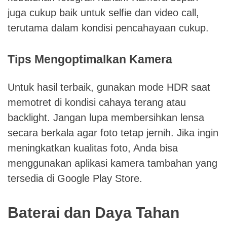
juga cukup baik untuk selfie dan video call,
terutama dalam kondisi pencahayaan cukup.
Tips Mengoptimalkan Kamera
Untuk hasil terbaik, gunakan mode HDR saat
memotret di kondisi cahaya terang atau
backlight. Jangan lupa membersihkan lensa
secara berkala agar foto tetap jernih. Jika ingin
meningkatkan kualitas foto, Anda bisa
menggunakan aplikasi kamera tambahan yang
tersedia di Google Play Store.
Baterai dan Daya Tahan