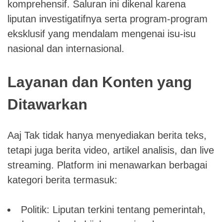
komprehensif. Saluran ini dikenal karena
liputan investigatifnya serta program-program
eksklusif yang mendalam mengenai isu-isu
nasional dan internasional.
Layanan dan Konten yang
Ditawarkan
Aaj Tak tidak hanya menyediakan berita teks,
tetapi juga berita video, artikel analisis, dan live
streaming. Platform ini menawarkan berbagai
kategori berita termasuk:
Politik: Liputan terkini tentang pemerintah,