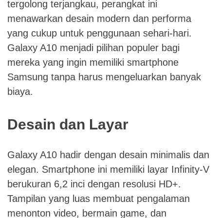
tergolong terjangkau, perangkat ini
menawarkan desain modern dan performa
yang cukup untuk penggunaan sehari-hari.
Galaxy A10 menjadi pilihan populer bagi
mereka yang ingin memiliki smartphone
Samsung tanpa harus mengeluarkan banyak
biaya.
Desain dan Layar
Galaxy A10 hadir dengan desain minimalis dan
elegan. Smartphone ini memiliki layar Infinity-V
berukuran 6,2 inci dengan resolusi HD+.
Tampilan yang luas membuat pengalaman
menonton video, bermain game, dan