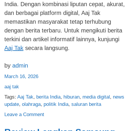
India. Dengan kombinasi liputan cepat, akurat,
dan berbagai platform digital, Aaj Tak
memastikan masyarakat tetap terhubung
dengan berita terbaru. Untuk mengikuti berita
terkini dan artikel informatif lainnya, kunjungi
Aaj Tak
secara langsung.
by
admin
March 16, 2026
aaj tak
Tags:
Aaj Tak
,
berita India
,
hiburan
,
media digital
,
news
update
,
olahraga
,
politik India
,
saluran berita
on
Leave a Comment
Aaj
Tak: