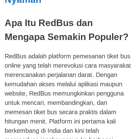
Apa Itu RedBus dan
Mengapa Semakin Populer?
RedBus adalah platform pemesanan tiket bus
online yang telah merevolusi cara masyarakat
merencanakan perjalanan darat. Dengan
kemudahan akses melalui aplikasi maupun
website, RedBus memungkinkan pengguna
untuk mencari, membandingkan, dan
memesan tiket bus secara praktis dalam
hitungan menit. Platform ini pertama kali
berkembang di India dan kini telah