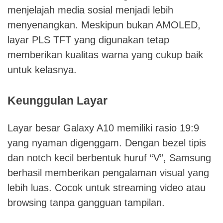
menjelajah media sosial menjadi lebih
menyenangkan. Meskipun bukan AMOLED,
layar PLS TFT yang digunakan tetap
memberikan kualitas warna yang cukup baik
untuk kelasnya.
Keunggulan Layar
Layar besar Galaxy A10 memiliki rasio 19:9
yang nyaman digenggam. Dengan bezel tipis
dan notch kecil berbentuk huruf “V”, Samsung
berhasil memberikan pengalaman visual yang
lebih luas. Cocok untuk streaming video atau
browsing tanpa gangguan tampilan.