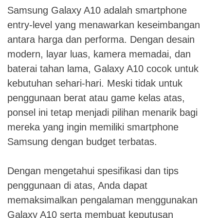
Samsung Galaxy A10 adalah smartphone
entry-level yang menawarkan keseimbangan
antara harga dan performa. Dengan desain
modern, layar luas, kamera memadai, dan
baterai tahan lama, Galaxy A10 cocok untuk
kebutuhan sehari-hari. Meski tidak untuk
penggunaan berat atau game kelas atas,
ponsel ini tetap menjadi pilihan menarik bagi
mereka yang ingin memiliki smartphone
Samsung dengan budget terbatas.
Dengan mengetahui spesifikasi dan tips
penggunaan di atas, Anda dapat
memaksimalkan pengalaman menggunakan
Galaxy A10 serta membuat keputusan