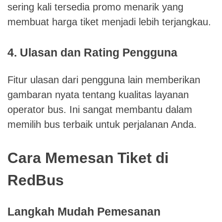
sering kali tersedia promo menarik yang
membuat harga tiket menjadi lebih terjangkau.
4. Ulasan dan Rating Pengguna
Fitur ulasan dari pengguna lain memberikan
gambaran nyata tentang kualitas layanan
operator bus. Ini sangat membantu dalam
memilih bus terbaik untuk perjalanan Anda.
Cara Memesan Tiket di
RedBus
Langkah Mudah Pemesanan