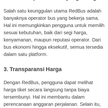
Salah satu keunggulan utama RedBus adalah
banyaknya operator bus yang bekerja sama.
Hal ini memungkinkan pengguna untuk memilih
sesuai kebutuhan, baik dari segi harga,
kenyamanan, maupun reputasi operator. Dari
bus ekonomi hingga eksekutif, semua tersedia
dalam satu platform.
3. Transparansi Harga
Dengan RedBus, pengguna dapat melihat
harga tiket secara langsung tanpa biaya
tersembunyi. Hal ini membantu dalam
perencanaan anggaran perjalanan. Selain itu,