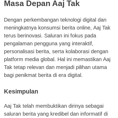
Masa Depan Aaj Tak
Dengan perkembangan teknologi digital dan
meningkatnya konsumsi berita online, Aaj Tak
terus berinovasi. Saluran ini fokus pada
pengalaman pengguna yang interaktif,
personalisasi berita, serta kolaborasi dengan
platform media global. Hal ini memastikan Aaj
Tak tetap relevan dan menjadi pilihan utama
bagi penikmat berita di era digital.
Kesimpulan
Aaj Tak telah membuktikan dirinya sebagai
saluran berita yang kredibel dan informatif di