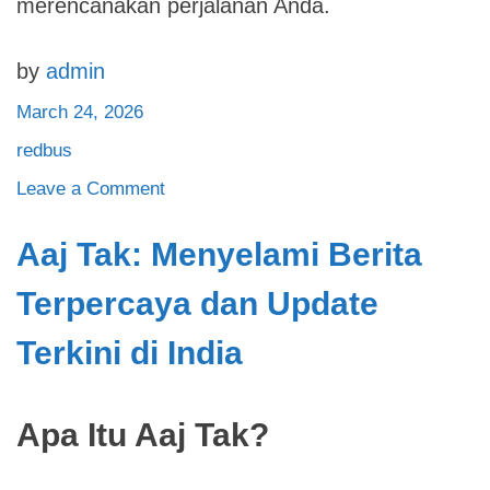
merencanakan perjalanan Anda.
by
admin
March 24, 2026
redbus
on
Leave a Comment
Panduan
Lengkap
Aaj Tak: Menyelami Berita
RedBus:
Terpercaya dan Update
Cara
Mudah
Terkini di India
Pesan
Tiket
Bus
Apa Itu Aaj Tak?
Online
Murah,
Cepat,