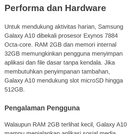
Performa dan Hardware
Untuk mendukung aktivitas harian, Samsung
Galaxy A10 dibekali prosesor Exynos 7884
Octa-core. RAM 2GB dan memori internal
32GB memungkinkan pengguna menyimpan
aplikasi dan file dasar tanpa kendala. Jika
membutuhkan penyimpanan tambahan,
Galaxy A10 mendukung slot microSD hingga
512GB.
Pengalaman Pengguna
Walaupun RAM 2GB terlihat kecil, Galaxy A10
mampu menjalankan aplikasi sosial media,