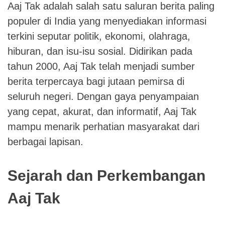
Aaj Tak adalah salah satu saluran berita paling
dan
populer di India yang menyediakan informasi
Praktis
terkini seputar politik, ekonomi, olahraga,
untuk
Perjalanan
hiburan, dan isu-isu sosial. Didirikan pada
Nyaman
tahun 2000, Aaj Tak telah menjadi sumber
berita terpercaya bagi jutaan pemirsa di
seluruh negeri. Dengan gaya penyampaian
yang cepat, akurat, dan informatif, Aaj Tak
mampu menarik perhatian masyarakat dari
berbagai lapisan.
Sejarah dan Perkembangan
Aaj Tak