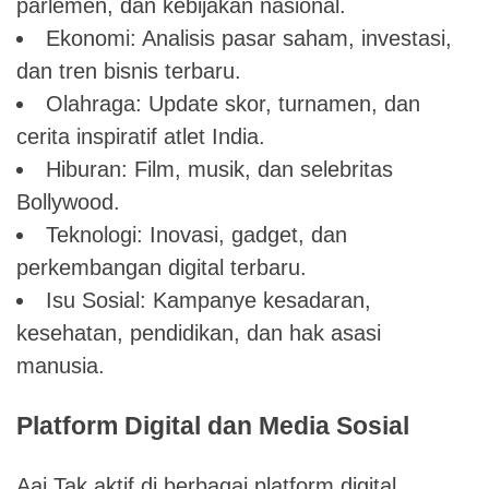
parlemen, dan kebijakan nasional.
Ekonomi: Analisis pasar saham, investasi,
dan tren bisnis terbaru.
Olahraga: Update skor, turnamen, dan
cerita inspiratif atlet India.
Hiburan: Film, musik, dan selebritas
Bollywood.
Teknologi: Inovasi, gadget, dan
perkembangan digital terbaru.
Isu Sosial: Kampanye kesadaran,
kesehatan, pendidikan, dan hak asasi
manusia.
Platform Digital dan Media Sosial
Aaj Tak aktif di berbagai platform digital,