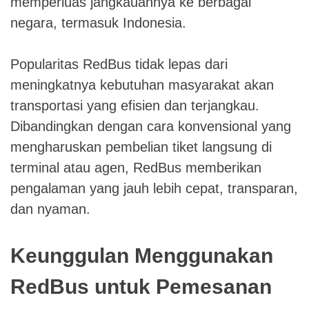
memperluas jangkauannya ke berbagai
negara, termasuk Indonesia.
Popularitas RedBus tidak lepas dari
meningkatnya kebutuhan masyarakat akan
transportasi yang efisien dan terjangkau.
Dibandingkan dengan cara konvensional yang
mengharuskan pembelian tiket langsung di
terminal atau agen, RedBus memberikan
pengalaman yang jauh lebih cepat, transparan,
dan nyaman.
Keunggulan Menggunakan
RedBus untuk Pemesanan