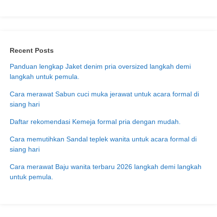
Recent Posts
Panduan lengkap Jaket denim pria oversized langkah demi
langkah untuk pemula.
Cara merawat Sabun cuci muka jerawat untuk acara formal di
siang hari
Daftar rekomendasi Kemeja formal pria dengan mudah.
Cara memutihkan Sandal teplek wanita untuk acara formal di
siang hari
Cara merawat Baju wanita terbaru 2026 langkah demi langkah
untuk pemula.