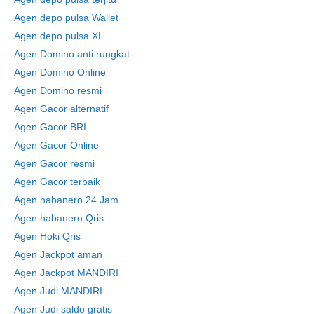
Agen depo pulsa Wallet
Agen depo pulsa XL
Agen Domino anti rungkat
Agen Domino Online
Agen Domino resmi
Agen Gacor alternatif
Agen Gacor BRI
Agen Gacor Online
Agen Gacor resmi
Agen Gacor terbaik
Agen habanero 24 Jam
Agen habanero Qris
Agen Hoki Qris
Agen Jackpot aman
Agen Jackpot MANDIRI
Agen Judi MANDIRI
Agen Judi saldo gratis