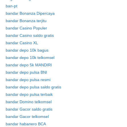
ban-pt
bandar Bonanza Dipercaya
bandar Bonanza terjitu
bandar Casino Populer
bandar Casino saldo gratis
bandar Casino XL
bandar depo 10k bagus
bandar depo 10k telkomsel
bandar depo 5k MANDIRI
bandar depo pulsa BNI
bandar depo pulsa resmi
bandar depo pulsa saldo gratis
bandar depo pulsa terbaik
bandar Domino telkomsel
bandar Gacor saldo gratis
bandar Gacor telkomsel
bandar habanero BCA