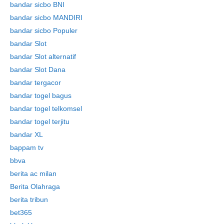
bandar sicbo BNI
bandar sicbo MANDIRI
bandar sicbo Populer
bandar Slot
bandar Slot alternatif
bandar Slot Dana
bandar tergacor
bandar togel bagus
bandar togel telkomsel
bandar togel terjitu
bandar XL
bappam tv
bbva
berita ac milan
Berita Olahraga
berita tribun
bet365