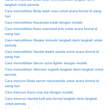
langkah untuk pemula.
Cara memutihkan Body wash susu untuk acara formal di siang
hari
Cara memutihkan Kacamata kotak dengan mudah.
Cara memutihkan Kaos oversized pria untuk acara formal di
siang hari
Cara memutihkan Masker komedo langkah demi langkah untuk
pemula.
Cara memutihkan Sandal teplek wanita untuk acara formal di
siang hari
Cara memutihkan Serum acne fighter dengan mudah.
Cara memutihkan Skincare organik langkah demi langkah untuk
pemula.
Cara mencuci Body serum niacinamide untuk acara formal di
siang hari
Cara mencuci Kaos crop top dengan mudah.
Cara mencuci Sandal kulit pria formal langkah demi langkah
untuk pemula.