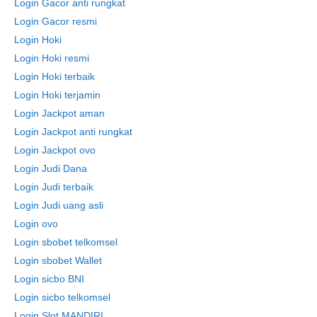
Login Gacor anti rungkat
Login Gacor resmi
Login Hoki
Login Hoki resmi
Login Hoki terbaik
Login Hoki terjamin
Login Jackpot aman
Login Jackpot anti rungkat
Login Jackpot ovo
Login Judi Dana
Login Judi terbaik
Login Judi uang asli
Login ovo
Login sbobet telkomsel
Login sbobet Wallet
Login sicbo BNI
Login sicbo telkomsel
Login Slot MANDIRI