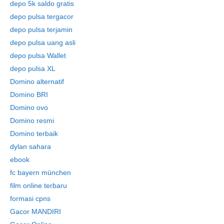
depo 5k saldo gratis
depo pulsa tergacor
depo pulsa terjamin
depo pulsa uang asli
depo pulsa Wallet
depo pulsa XL
Domino alternatif
Domino BRI
Domino ovo
Domino resmi
Domino terbaik
dylan sahara
ebook
fc bayern münchen
film online terbaru
formasi cpns
Gacor MANDIRI