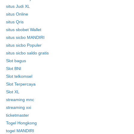
situs Judi XL
situs Online
situs Qris
situs sbobet Wallet
situs sicbo MANDIRI
situs sicbo Populer
situs sicbo saldo gratis
Slot bagus
Slot BNI
Slot telkomsel
Slot Terpercaya
Slot XL
streaming mnc
streaming xxi
ticketmaster
Togel Hongkong
togel MANDIRI