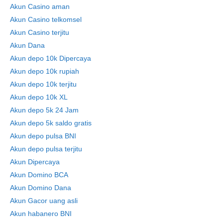
Akun Casino aman
Akun Casino telkomsel
Akun Casino terjitu
Akun Dana
Akun depo 10k Dipercaya
Akun depo 10k rupiah
Akun depo 10k terjitu
Akun depo 10k XL
Akun depo 5k 24 Jam
Akun depo 5k saldo gratis
Akun depo pulsa BNI
Akun depo pulsa terjitu
Akun Dipercaya
Akun Domino BCA
Akun Domino Dana
Akun Gacor uang asli
Akun habanero BNI