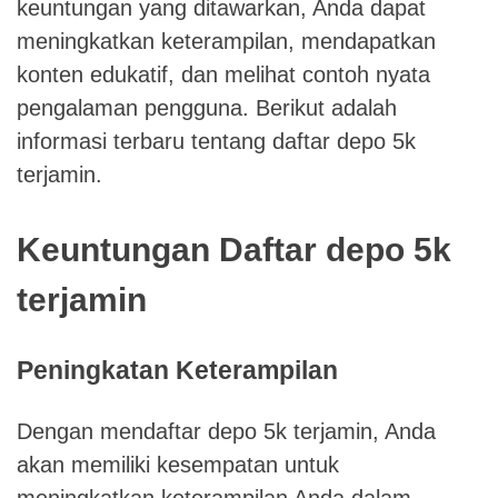
keuntungan yang ditawarkan, Anda dapat
meningkatkan keterampilan, mendapatkan
konten edukatif, dan melihat contoh nyata
pengalaman pengguna. Berikut adalah
informasi terbaru tentang daftar depo 5k
terjamin.
Keuntungan Daftar depo 5k
terjamin
Peningkatan Keterampilan
Dengan mendaftar depo 5k terjamin, Anda
akan memiliki kesempatan untuk