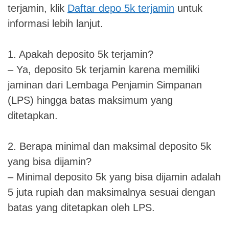
terjamin, klik
Daftar depo 5k terjamin
untuk
informasi lebih lanjut.
1. Apakah deposito 5k terjamin?
– Ya, deposito 5k terjamin karena memiliki
jaminan dari Lembaga Penjamin Simpanan
(LPS) hingga batas maksimum yang
ditetapkan.
2. Berapa minimal dan maksimal deposito 5k
yang bisa dijamin?
– Minimal deposito 5k yang bisa dijamin adalah
5 juta rupiah dan maksimalnya sesuai dengan
batas yang ditetapkan oleh LPS.