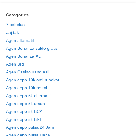
Categories
7 sebelas
aaj tak
Agen alternatif
Agen Bonanza saldo gratis
Agen Bonanza XL
Agen BRI
Agen Casino uang asli
Agen depo 10k anti rungkat
Agen depo 10k resmi
Agen depo 5k alternatif
Agen depo 5k aman
Agen depo 5k BCA
Agen depo 5k BNI
Agen depo pulsa 24 Jam
Agen depo pulsa Dana