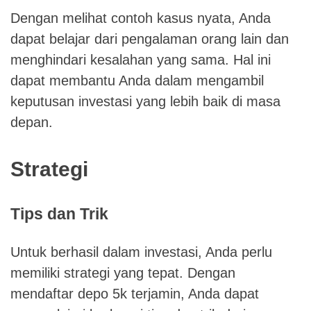
Dengan melihat contoh kasus nyata, Anda
dapat belajar dari pengalaman orang lain dan
menghindari kesalahan yang sama. Hal ini
dapat membantu Anda dalam mengambil
keputusan investasi yang lebih baik di masa
depan.
Strategi
Tips dan Trik
Untuk berhasil dalam investasi, Anda perlu
memiliki strategi yang tepat. Dengan
mendaftar depo 5k terjamin, Anda dapat