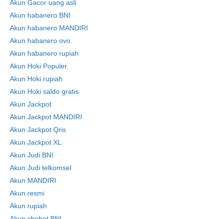
Akun Gacor uang asli
Akun habanero BNI
Akun habanero MANDIRI
Akun habanero ovo
Akun habanero rupiah
Akun Hoki Populer
Akun Hoki rupiah
Akun Hoki saldo gratis
Akun Jackpot
Akun Jackpot MANDIRI
Akun Jackpot Qris
Akun Jackpot XL
Akun Judi BNI
Akun Judi telkomsel
Akun MANDIRI
Akun resmi
Akun rupiah
Akun sbobet BNI