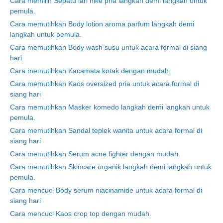
Cara memilih Sepatu lari nike pria langkah demi langkah untuk
pemula.
Cara memutihkan Body lotion aroma parfum langkah demi
langkah untuk pemula.
Cara memutihkan Body wash susu untuk acara formal di siang
hari
Cara memutihkan Kacamata kotak dengan mudah.
Cara memutihkan Kaos oversized pria untuk acara formal di
siang hari
Cara memutihkan Masker komedo langkah demi langkah untuk
pemula.
Cara memutihkan Sandal teplek wanita untuk acara formal di
siang hari
Cara memutihkan Serum acne fighter dengan mudah.
Cara memutihkan Skincare organik langkah demi langkah untuk
pemula.
Cara mencuci Body serum niacinamide untuk acara formal di
siang hari
Cara mencuci Kaos crop top dengan mudah.