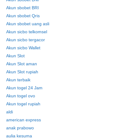
Akun sbobet BRI
Akun sbobet Qris
Skip
Akun sbobet uang asli
to
Akun sicbo telkomsel
content
Akun sicbo tergacor
Akun sicbo Wallet
Akun Slot
Akun Slot aman
Akun Slot rupiah
Akun terbaik
Akun togel 24 Jam
Akun togel ovo
Akun togel rupiah
aldi
american express
anak prabowo
aulia kesuma