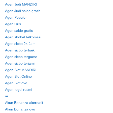
Agen Judi MANDIRI
Agen Judi saldo gratis
Agen Populer
Agen Qris
Agen saldo gratis
Agen sbobet telkomsel
Agen sicbo 24 Jam
Agen sicbo terbaik
Agen sicbo tergacor
Agen sicbo terjamin
Agen Slot MANDIRI
Agen Slot Online
Agen Slot ovo
Agen togel resmi
ai
Akun Bonanza alternatif
Akun Bonanza ovo