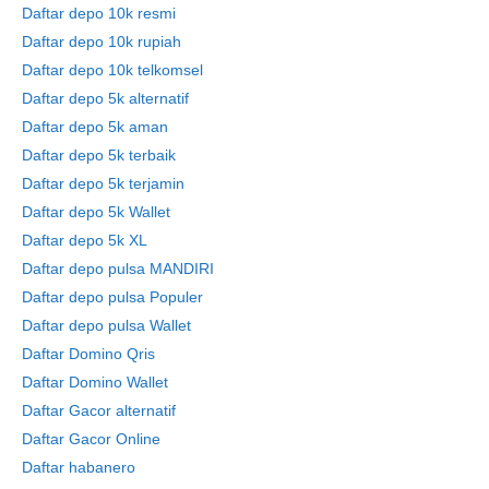
Daftar depo 10k resmi
Daftar depo 10k rupiah
Daftar depo 10k telkomsel
Daftar depo 5k alternatif
Daftar depo 5k aman
Daftar depo 5k terbaik
Daftar depo 5k terjamin
Daftar depo 5k Wallet
Daftar depo 5k XL
Daftar depo pulsa MANDIRI
Daftar depo pulsa Populer
Daftar depo pulsa Wallet
Daftar Domino Qris
Daftar Domino Wallet
Daftar Gacor alternatif
Daftar Gacor Online
Daftar habanero