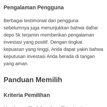
Pengalaman Pengguna
Berbagai testimonial dari pengguna
sebelumnya juga menunjukkan bahwa daftar
depo 5k terjamin memberikan pengalaman
investasi yang positif. Dengan tingkat
kepuasan yang tinggi, Anda dapat yakin bahwa
keputusan investasi Anda berada di tangan
yang aman.
Panduan Memilih
Kriteria Pemilihan