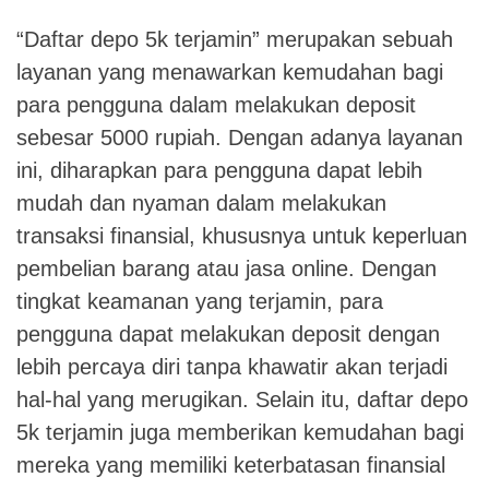
“Daftar depo 5k terjamin” merupakan sebuah
layanan yang menawarkan kemudahan bagi
para pengguna dalam melakukan deposit
sebesar 5000 rupiah. Dengan adanya layanan
ini, diharapkan para pengguna dapat lebih
mudah dan nyaman dalam melakukan
transaksi finansial, khususnya untuk keperluan
pembelian barang atau jasa online. Dengan
tingkat keamanan yang terjamin, para
pengguna dapat melakukan deposit dengan
lebih percaya diri tanpa khawatir akan terjadi
hal-hal yang merugikan. Selain itu, daftar depo
5k terjamin juga memberikan kemudahan bagi
mereka yang memiliki keterbatasan finansial