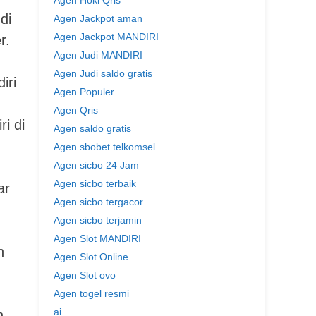
Agen Hoki Qris
di
Agen Jackpot aman
Agen Jackpot MANDIRI
r.
Agen Judi MANDIRI
Agen Judi saldo gratis
iri
Agen Populer
Agen Qris
i di
Agen saldo gratis
Agen sbobet telkomsel
Agen sicbo 24 Jam
Agen sicbo terbaik
ar
Agen sicbo tergacor
Agen sicbo terjamin
Agen Slot MANDIRI
n
Agen Slot Online
Agen Slot ovo
Agen togel resmi
ai
n