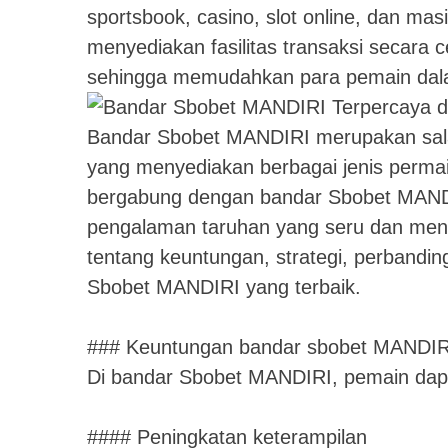
sportsbook, casino, slot online, dan mas
menyediakan fasilitas transaksi secara 
sehingga memudahkan para pemain dala
Bandar Sbobet MANDIRI merupakan salah
yang menyediakan berbagai jenis permain
bergabung dengan bandar Sbobet MANDIR
pengalaman taruhan yang seru dan meng
tentang keuntungan, strategi, perbandi
Sbobet MANDIRI yang terbaik.
### Keuntungan bandar sbobet MANDIR
Di bandar Sbobet MANDIRI, pemain dapa
#### Peningkatan keterampilan