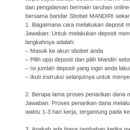
dan pengalaman bermain taruhan onlin
bersama bandar Sbobet MANDIRI sekar
1. Bagaimana cara melakukan deposit m
Jawaban: Untuk melakukan deposit meng
langkahnya adalah:
– Masuk ke akun sbobet anda
– Pilih opsi deposit dan pilih Mandiri 
– Isi jumlah deposit yang ingin anda lak
– Ikuti instruksi selanjutnya untuk menye
2. Berapa lama proses penarikan dana m
Jawaban: Proses penarikan dana melalu
waktu 1-3 hari kerja, tergantung pada k
3. Apakah ada biaya tambahan ketika m