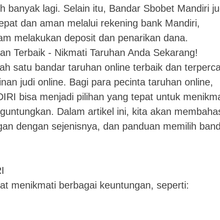
ih banyak lagi. Selain itu, Bandar Sbobet Mandiri j
cepat dan aman melalui rekening bank Mandiri,
m melakukan deposit dan penarikan dana.
 satu bandar taruhan online terbaik dan terperc
an judi online. Bagi para pecinta taruhan online,
I bisa menjadi pilihan yang tepat untuk menikma
untungkan. Dalam artikel ini, kita akan membaha
ngan dengan sejenisnya, dan panduan memilih ban
I
t menikmati berbagai keuntungan, seperti: