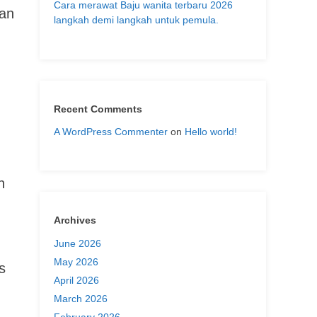
Cara merawat Baju wanita terbaru 2026
lan
langkah demi langkah untuk pemula.
Recent Comments
A WordPress Commenter
on
Hello world!
n
Archives
June 2026
May 2026
s
April 2026
March 2026
February 2026