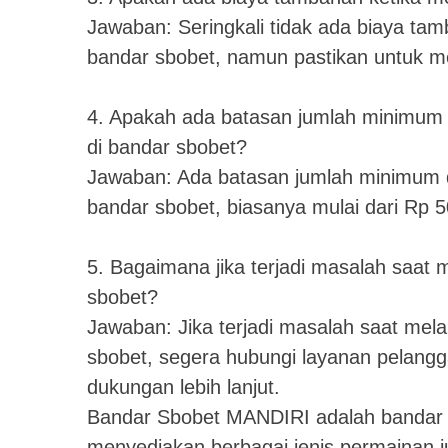
Jawaban: Seringkali tidak ada biaya ta
bandar sbobet, namun pastikan untuk mem
4. Apakah ada batasan jumlah minimum
di bandar sbobet?
Jawaban: Ada batasan jumlah minimum 
bandar sbobet, biasanya mulai dari Rp 
5. Bagaimana jika terjadi masalah saat
sbobet?
Jawaban: Jika terjadi masalah saat mel
sbobet, segera hubungi layanan pelang
dukungan lebih lanjut.
Bandar Sbobet MANDIRI adalah bandar t
menyediakan berbagai jenis permainan ju