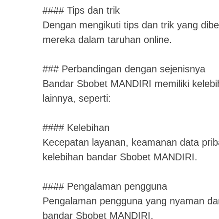
#### Tips dan trik
Dengan mengikuti tips dan trik yang di
mereka dalam taruhan online.
### Perbandingan dengan sejenisnya
Bandar Sbobet MANDIRI memiliki kelebi
lainnya, seperti:
#### Kelebihan
Kecepatan layanan, keamanan data priba
kelebihan bandar Sbobet MANDIRI.
#### Pengalaman pengguna
Pengalaman pengguna yang nyaman da
bandar Sbobet MANDIRI.