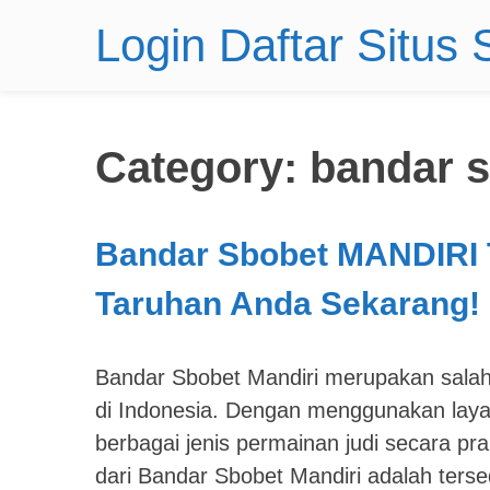
Login Daftar Situs
Category:
bandar 
Bandar Sbobet MANDIRI T
Taruhan Anda Sekarang!
Bandar Sbobet Mandiri merupakan salah 
di Indonesia. Dengan menggunakan layan
berbagai jenis permainan judi secara pr
dari Bandar Sbobet Mandiri adalah terse