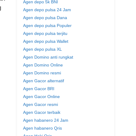
Agen depo 5k BNI
g
Agen depo pulsa 24 Jam
Agen depo pulsa Dana
Agen depo pulsa Populer
Agen depo pulsa terjitu
Agen depo pulsa Wallet
Agen depo pulsa XL
Agen Domino anti rungkat
Agen Domino Online
Agen Domino resmi
Agen Gacor alternatif
Agen Gacor BRI
Agen Gacor Online
Agen Gacor resmi
Agen Gacor terbaik
Agen habanero 24 Jam
Agen habanero Qris