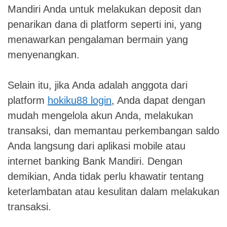
Mandiri Anda untuk melakukan deposit dan
penarikan dana di platform seperti ini, yang
menawarkan pengalaman bermain yang
menyenangkan.
Selain itu, jika Anda adalah anggota dari
platform
hokiku88 login
, Anda dapat dengan
mudah mengelola akun Anda, melakukan
transaksi, dan memantau perkembangan saldo
Anda langsung dari aplikasi mobile atau
internet banking Bank Mandiri. Dengan
demikian, Anda tidak perlu khawatir tentang
keterlambatan atau kesulitan dalam melakukan
transaksi.