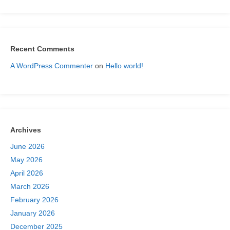
Recent Comments
A WordPress Commenter
on
Hello world!
Archives
June 2026
May 2026
April 2026
March 2026
February 2026
January 2026
December 2025