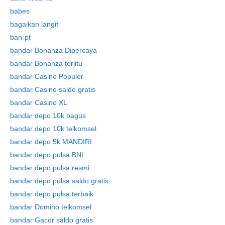
babes
bagaikan langit
ban-pt
Skip
bandar Bonanza Dipercaya
to
content
bandar Bonanza terjitu
bandar Casino Populer
bandar Casino saldo gratis
bandar Casino XL
bandar depo 10k bagus
bandar depo 10k telkomsel
bandar depo 5k MANDIRI
bandar depo pulsa BNI
bandar depo pulsa resmi
bandar depo pulsa saldo gratis
bandar depo pulsa terbaik
bandar Domino telkomsel
bandar Gacor saldo gratis