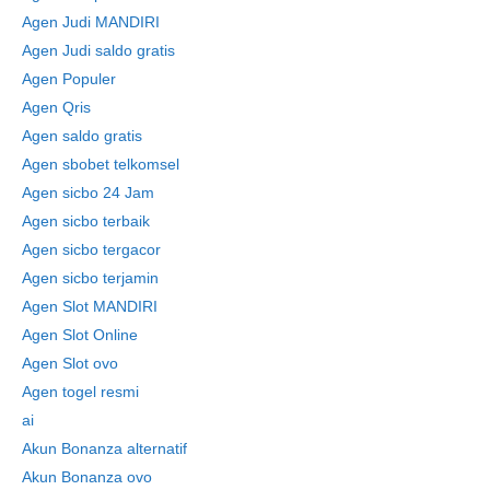
Agen Judi MANDIRI
Agen Judi saldo gratis
Agen Populer
Agen Qris
Agen saldo gratis
Agen sbobet telkomsel
Agen sicbo 24 Jam
Agen sicbo terbaik
Agen sicbo tergacor
Agen sicbo terjamin
Agen Slot MANDIRI
Agen Slot Online
Agen Slot ovo
Agen togel resmi
ai
Akun Bonanza alternatif
Akun Bonanza ovo