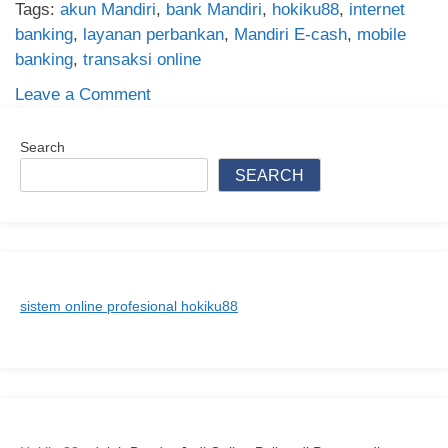
Tags:
akun Mandiri
,
bank Mandiri
,
hokiku88
,
internet
banking
,
layanan perbankan
,
Mandiri E-cash
,
mobile
banking
,
transaksi online
on
Leave a Comment
Akun
MANDIRI
Search
SEARCH
sistem online profesional hokiku88