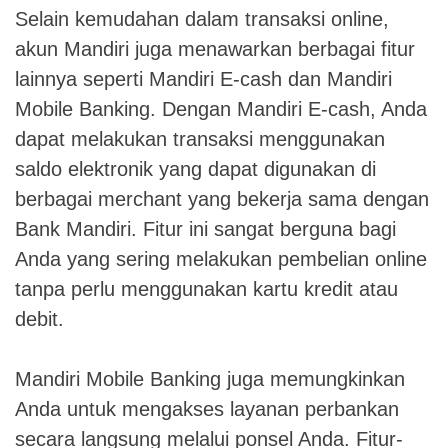
Selain kemudahan dalam transaksi online,
akun Mandiri juga menawarkan berbagai fitur
lainnya seperti Mandiri E-cash dan Mandiri
Mobile Banking. Dengan Mandiri E-cash, Anda
dapat melakukan transaksi menggunakan
saldo elektronik yang dapat digunakan di
berbagai merchant yang bekerja sama dengan
Bank Mandiri. Fitur ini sangat berguna bagi
Anda yang sering melakukan pembelian online
tanpa perlu menggunakan kartu kredit atau
debit.
Mandiri Mobile Banking juga memungkinkan
Anda untuk mengakses layanan perbankan
secara langsung melalui ponsel Anda. Fitur-