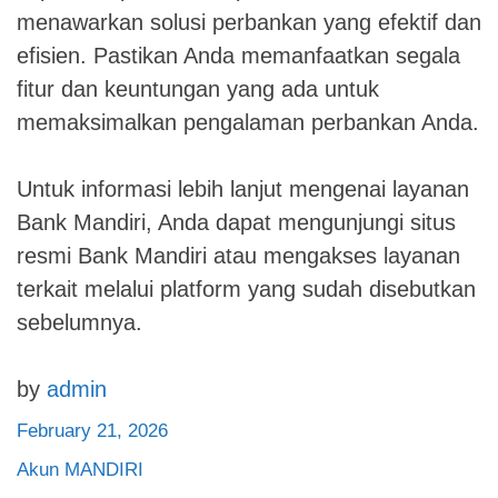
menawarkan solusi perbankan yang efektif dan
efisien. Pastikan Anda memanfaatkan segala
fitur dan keuntungan yang ada untuk
memaksimalkan pengalaman perbankan Anda.
Untuk informasi lebih lanjut mengenai layanan
Bank Mandiri, Anda dapat mengunjungi situs
resmi Bank Mandiri atau mengakses layanan
terkait melalui platform yang sudah disebutkan
sebelumnya.
by
admin
February 21, 2026
Akun MANDIRI