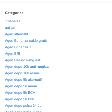
Categories
7 sebelas
aaj tak
Agen alternatif
Agen Bonanza saldo gratis
Agen Bonanza XL
Agen BRI
Agen Casino uang asli
Agen depo 10k anti rungkat
Agen depo 10k resmi
Agen depo 5k alternatif
Agen depo 5k aman
Agen depo 5k BCA
Agen depo 5k BNI
Agen depo pulsa 24 Jam
Agen depo pulsa Dana