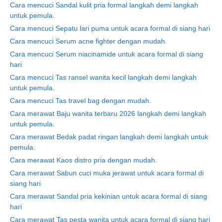
Cara mencuci Sandal kulit pria formal langkah demi langkah
untuk pemula.
Cara mencuci Sepatu lari puma untuk acara formal di siang hari
Cara mencuci Serum acne fighter dengan mudah.
Cara mencuci Serum niacinamide untuk acara formal di siang
hari
Cara mencuci Tas ransel wanita kecil langkah demi langkah
untuk pemula.
Cara mencuci Tas travel bag dengan mudah.
Cara merawat Baju wanita terbaru 2026 langkah demi langkah
untuk pemula.
Cara merawat Bedak padat ringan langkah demi langkah untuk
pemula.
Cara merawat Kaos distro pria dengan mudah.
Cara merawat Sabun cuci muka jerawat untuk acara formal di
siang hari
Cara merawat Sandal pria kekinian untuk acara formal di siang
hari
Cara merawat Tas pesta wanita untuk acara formal di siang hari