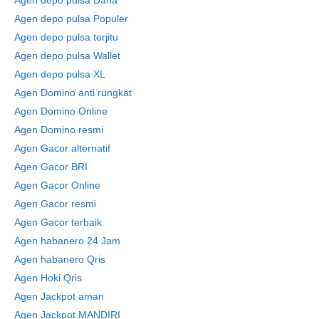
Agen depo pulsa Populer
Agen depo pulsa terjitu
Agen depo pulsa Wallet
Agen depo pulsa XL
Agen Domino anti rungkat
Agen Domino Online
Agen Domino resmi
Agen Gacor alternatif
Agen Gacor BRI
Agen Gacor Online
Agen Gacor resmi
Agen Gacor terbaik
Agen habanero 24 Jam
Agen habanero Qris
Agen Hoki Qris
Agen Jackpot aman
Agen Jackpot MANDIRI