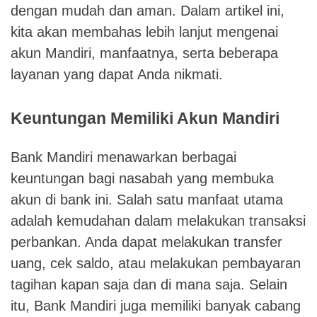
dengan mudah dan aman. Dalam artikel ini,
kita akan membahas lebih lanjut mengenai
akun Mandiri, manfaatnya, serta beberapa
layanan yang dapat Anda nikmati.
Keuntungan Memiliki Akun Mandiri
Bank Mandiri menawarkan berbagai
keuntungan bagi nasabah yang membuka
akun di bank ini. Salah satu manfaat utama
adalah kemudahan dalam melakukan transaksi
perbankan. Anda dapat melakukan transfer
uang, cek saldo, atau melakukan pembayaran
tagihan kapan saja dan di mana saja. Selain
itu, Bank Mandiri juga memiliki banyak cabang