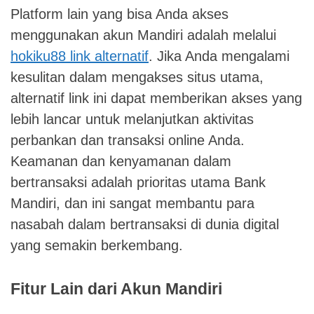
Platform lain yang bisa Anda akses
menggunakan akun Mandiri adalah melalui
hokiku88 link alternatif
. Jika Anda mengalami
kesulitan dalam mengakses situs utama,
alternatif link ini dapat memberikan akses yang
lebih lancar untuk melanjutkan aktivitas
perbankan dan transaksi online Anda.
Keamanan dan kenyamanan dalam
bertransaksi adalah prioritas utama Bank
Mandiri, dan ini sangat membantu para
nasabah dalam bertransaksi di dunia digital
yang semakin berkembang.
Fitur Lain dari Akun Mandiri