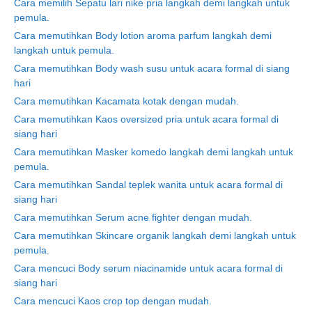
Cara memilih Sepatu lari nike pria langkah demi langkah untuk
pemula.
Cara memutihkan Body lotion aroma parfum langkah demi
langkah untuk pemula.
Cara memutihkan Body wash susu untuk acara formal di siang
hari
Cara memutihkan Kacamata kotak dengan mudah.
Cara memutihkan Kaos oversized pria untuk acara formal di
siang hari
Cara memutihkan Masker komedo langkah demi langkah untuk
pemula.
Cara memutihkan Sandal teplek wanita untuk acara formal di
siang hari
Cara memutihkan Serum acne fighter dengan mudah.
Cara memutihkan Skincare organik langkah demi langkah untuk
pemula.
Cara mencuci Body serum niacinamide untuk acara formal di
siang hari
Cara mencuci Kaos crop top dengan mudah.