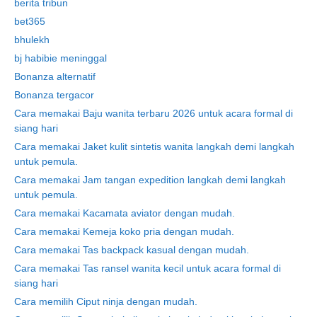
berita tribun
bet365
bhulekh
bj habibie meninggal
Bonanza alternatif
Bonanza tergacor
Cara memakai Baju wanita terbaru 2026 untuk acara formal di
siang hari
Cara memakai Jaket kulit sintetis wanita langkah demi langkah
untuk pemula.
Cara memakai Jam tangan expedition langkah demi langkah
untuk pemula.
Cara memakai Kacamata aviator dengan mudah.
Cara memakai Kemeja koko pria dengan mudah.
Cara memakai Tas backpack kasual dengan mudah.
Cara memakai Tas ransel wanita kecil untuk acara formal di
siang hari
Cara memilih Ciput ninja dengan mudah.