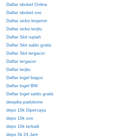
Daftar sbobet Online
Daftar sbobet ovo
Daftar sicbo terjamin
Daftar sicbo terjitu
Daftar Slot rupiah
Daftar Slot saldo gratis
Daftar Slot tergacor
Daftar tergacor
Daftar terjitu
Daftar togel bagus
Daftar togel BNI
Daftar togel saldo gratis
deepika padukone
depo 10k Dipercaya
depo 10k ovo
depo 10k terbaik
depo 5k 24 Jam