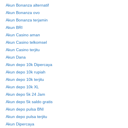
Akun Bonanza alternatif
Akun Bonanza ovo
Akun Bonanza terjamin
Akun BRI
Akun Casino aman
Akun Casino telkomsel
Akun Casino terjitu
Akun Dana
Akun depo 10k Dipercaya
Akun depo 10k rupiah
Akun depo 10k terjitu
Akun depo 10k XL
Akun depo 5k 24 Jam
Akun depo 5k saldo gratis
Akun depo pulsa BNI
Akun depo pulsa terjitu
Akun Dipercaya