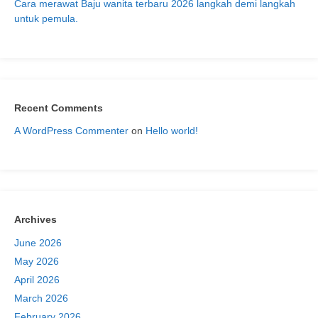
Cara merawat Baju wanita terbaru 2026 langkah demi langkah
untuk pemula.
Recent Comments
A WordPress Commenter
on
Hello world!
Archives
June 2026
May 2026
April 2026
March 2026
February 2026