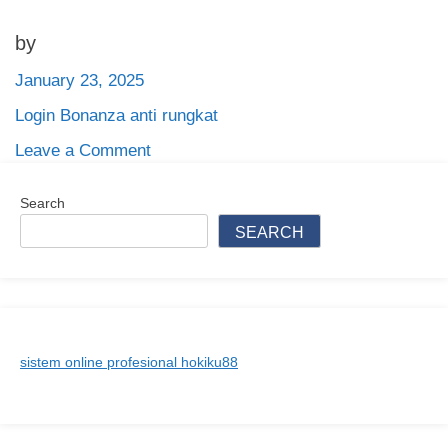
Anti
by
Rungkat
Terbaik
January 23, 2025
Login Bonanza anti rungkat
on
Leave a Comment
Search
SEARCH
sistem online profesional hokiku88