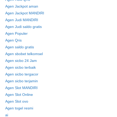
Agen Jackpot aman
Agen Jackpot MANDIRI
Agen Judi MANDIRI
Agen Judi saldo gratis
Agen Populer
Agen Qris
Agen saldo gratis
Agen sbobet telkomsel
Agen sicbo 24 Jam
Agen sicbo terbaik
Agen sicbo tergacor
Agen sicbo terjamin
Agen Slot MANDIRI
Agen Slot Online
Agen Slot ovo
Agen togel resmi
ai