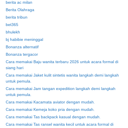
berita ac milan
Berita Olahraga
berita tribun
bet365
bhulekh
bj habibie meninggal
Bonanza alternatif
Bonanza tergacor
Cara memakai Baju wanita terbaru 2026 untuk acara formal di
siang hari
Cara memakai Jaket kulit sintetis wanita langkah demi langkah
untuk pemula.
Cara memakai Jam tangan expedition langkah demi langkah
untuk pemula.
Cara memakai Kacamata aviator dengan mudah.
Cara memakai Kemeja koko pria dengan mudah.
Cara memakai Tas backpack kasual dengan mudah.
Cara memakai Tas ransel wanita kecil untuk acara formal di