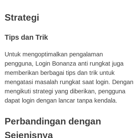
Strategi
Tips dan Trik
Untuk mengoptimalkan pengalaman
pengguna, Login Bonanza anti rungkat juga
memberikan berbagai tips dan trik untuk
mengatasi masalah rungkat saat login. Dengan
mengikuti strategi yang diberikan, pengguna
dapat login dengan lancar tanpa kendala.
Perbandingan dengan
Sejenisnya