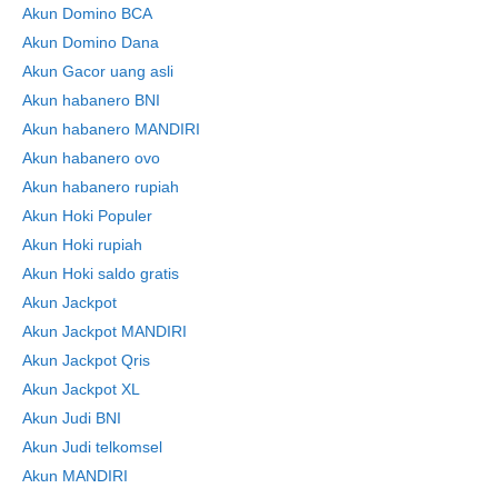
Akun Domino BCA
Akun Domino Dana
Akun Gacor uang asli
Akun habanero BNI
Skip
Akun habanero MANDIRI
to
Akun habanero ovo
content
Akun habanero rupiah
Akun Hoki Populer
Akun Hoki rupiah
Akun Hoki saldo gratis
Akun Jackpot
Akun Jackpot MANDIRI
Akun Jackpot Qris
Akun Jackpot XL
Akun Judi BNI
Akun Judi telkomsel
Akun MANDIRI