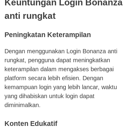
Keuntungan Login Bonanza
anti rungkat
Peningkatan Keterampilan
Dengan menggunakan Login Bonanza anti
rungkat, pengguna dapat meningkatkan
keterampilan dalam mengakses berbagai
platform secara lebih efisien. Dengan
kemampuan login yang lebih lancar, waktu
yang dihabiskan untuk login dapat
diminimalkan.
Konten Edukatif