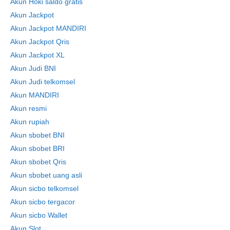
Akun Hoki saldo gratis
Akun Jackpot
Akun Jackpot MANDIRI
Akun Jackpot Qris
Akun Jackpot XL
Akun Judi BNI
Akun Judi telkomsel
Akun MANDIRI
Skip
Akun resmi
to
Akun rupiah
content
Akun sbobet BNI
Akun sbobet BRI
Akun sbobet Qris
Akun sbobet uang asli
Akun sicbo telkomsel
Akun sicbo tergacor
Akun sicbo Wallet
Akun Slot