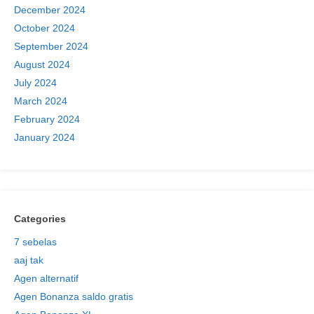
December 2024
October 2024
September 2024
August 2024
July 2024
March 2024
February 2024
January 2024
Categories
7 sebelas
aaj tak
Agen alternatif
Agen Bonanza saldo gratis