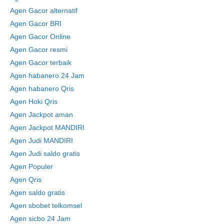
Agen Gacor alternatif
Agen Gacor BRI
Agen Gacor Online
Agen Gacor resmi
Agen Gacor terbaik
Agen habanero 24 Jam
Agen habanero Qris
Agen Hoki Qris
Agen Jackpot aman
Agen Jackpot MANDIRI
Agen Judi MANDIRI
Agen Judi saldo gratis
Agen Populer
Agen Qris
Agen saldo gratis
Agen sbobet telkomsel
Agen sicbo 24 Jam