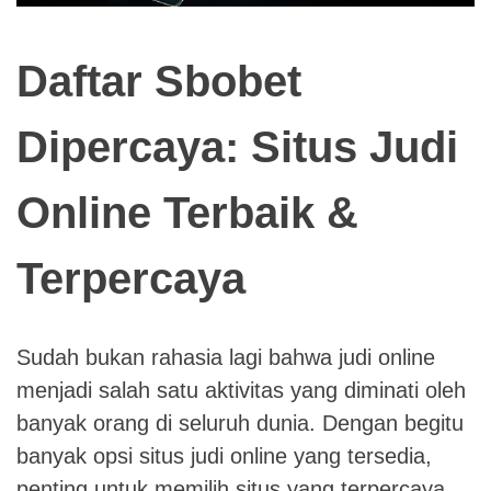
Daftar Sbobet
Dipercaya: Situs Judi
Online Terbaik &
Terpercaya
Sudah bukan rahasia lagi bahwa judi online
menjadi salah satu aktivitas yang diminati oleh
banyak orang di seluruh dunia. Dengan begitu
banyak opsi situs judi online yang tersedia,
penting untuk memilih situs yang terpercaya