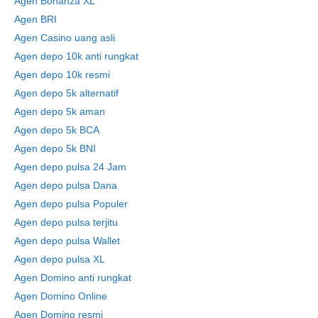
Agen Bonanza XL
Agen BRI
Agen Casino uang asli
Agen depo 10k anti rungkat
Agen depo 10k resmi
Agen depo 5k alternatif
Agen depo 5k aman
Agen depo 5k BCA
Agen depo 5k BNI
Agen depo pulsa 24 Jam
Agen depo pulsa Dana
Agen depo pulsa Populer
Agen depo pulsa terjitu
Agen depo pulsa Wallet
Agen depo pulsa XL
Agen Domino anti rungkat
Agen Domino Online
Agen Domino resmi