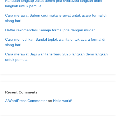
Panduan lengkap Jaket denim pria oversized langkah demi
langkah untuk pemula.
Cara merawat Sabun cuci muka jerawat untuk acara formal di
siang hari
Daftar rekomendasi Kemeja formal pria dengan mudah.
Cara memutihkan Sandal teplek wanita untuk acara formal di
siang hari
Cara merawat Baju wanita terbaru 2026 langkah demi langkah
untuk pemula.
Recent Comments
A WordPress Commenter
on
Hello world!