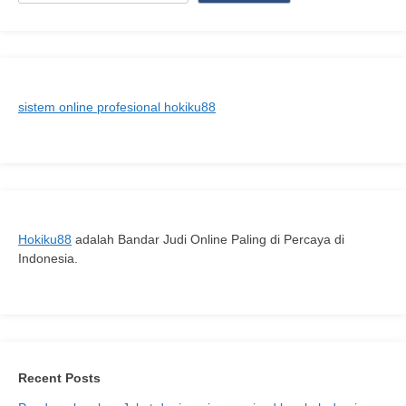
Situs
Judi
Online
Terbaik
&
sistem online profesional hokiku88
Terpercaya
Hokiku88
adalah Bandar Judi Online Paling di Percaya di
Indonesia.
Recent Posts