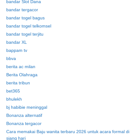
bandar Slot Dana
bandar tergacor
bandar togel bagus
bandar togel telkomsel
bandar togel terjitu
bandar XL
bappam tv
bbva
berita ac milan
Berita Olahraga
berita tribun
bet365
bhulekh
bj habibie meninggal
Bonanza alternatif
Bonanza tergacor
Cara memakai Baju wanita terbaru 2026 untuk acara formal di
siang hari