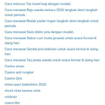
Cara mencuci Tas travel bag dengan mudah.
Cara merawat Baju wanita terbaru 2026 langkah demi langkah
untuk pemula.
Cara merawat Bedak padat ringan langkah demi langkah untuk
pemula.
Cara merawat Kaos distro pria dengan mudah.
Cara merawat Sabun cuci muka jerawat untuk acara formal di
siang hari
Cara merawat Sandal pria kekinian untuk acara formal di siang
hari
Cara merawat Tas pesta wanita untuk acara formal di siang hari
Casino aman
Casino anti rungkat
Casino Qris
china open badminton 2026
chord cinta karena cinta
cricbuzz
cuaca bbc