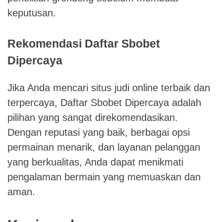
keputusan.
Rekomendasi Daftar Sbobet
Dipercaya
Jika Anda mencari situs judi online terbaik dan
terpercaya, Daftar Sbobet Dipercaya adalah
pilihan yang sangat direkomendasikan.
Dengan reputasi yang baik, berbagai opsi
permainan menarik, dan layanan pelanggan
yang berkualitas, Anda dapat menikmati
pengalaman bermain yang memuaskan dan
aman.