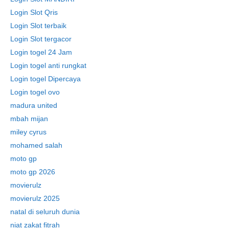
Login Slot Qris
Login Slot terbaik
Login Slot tergacor
Login togel 24 Jam
Login togel anti rungkat
Login togel Dipercaya
Login togel ovo
madura united
mbah mijan
miley cyrus
mohamed salah
moto gp
moto gp 2026
movierulz
movierulz 2025
natal di seluruh dunia
niat zakat fitrah