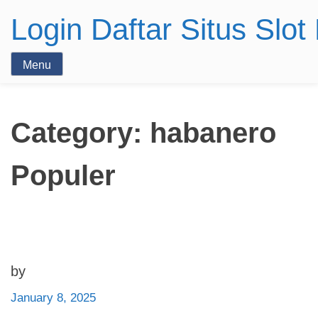
Login Daftar Situs Slo
Menu
Category:
habanero
Populer
by
January 8, 2025