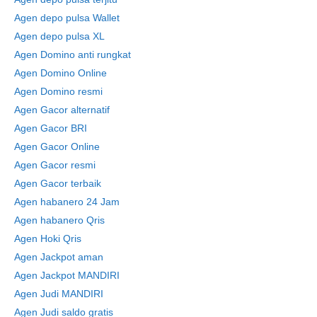
Agen depo pulsa Wallet
Agen depo pulsa XL
Agen Domino anti rungkat
Agen Domino Online
Agen Domino resmi
Agen Gacor alternatif
Agen Gacor BRI
Agen Gacor Online
Agen Gacor resmi
Agen Gacor terbaik
Agen habanero 24 Jam
Agen habanero Qris
Agen Hoki Qris
Agen Jackpot aman
Agen Jackpot MANDIRI
Agen Judi MANDIRI
Agen Judi saldo gratis