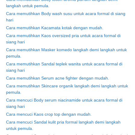
langkah untuk pemula.
Cara memutihkan Body wash susu untuk acara formal di siang
hari
Cara memutihkan Kacamata kotak dengan mudah.
Cara memutihkan Kaos oversized pria untuk acara formal di
siang hari
Cara memutihkan Masker komedo langkah demi langkah untuk
pemula.
Cara memutihkan Sandal teplek wanita untuk acara formal di
siang hari
Cara memutihkan Serum acne fighter dengan mudah.
Cara memutihkan Skincare organik langkah demi langkah untuk
pemula.
Cara mencuci Body serum niacinamide untuk acara formal di
siang hari
Cara mencuci Kaos crop top dengan mudah.
Cara mencuci Sandal kulit pria formal langkah demi langkah
untuk pemula.