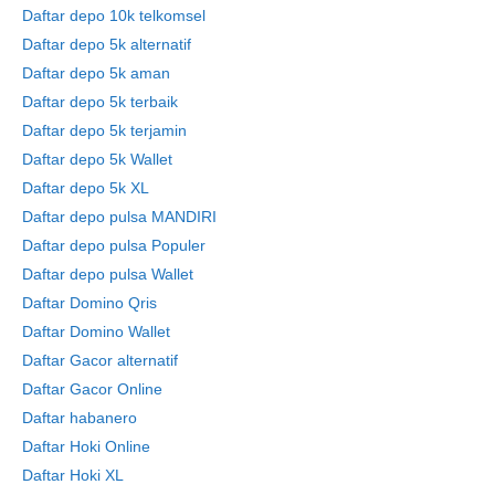
Daftar depo 10k telkomsel
Daftar depo 5k alternatif
Daftar depo 5k aman
Daftar depo 5k terbaik
Daftar depo 5k terjamin
Daftar depo 5k Wallet
Daftar depo 5k XL
Daftar depo pulsa MANDIRI
Daftar depo pulsa Populer
Daftar depo pulsa Wallet
Daftar Domino Qris
Daftar Domino Wallet
Daftar Gacor alternatif
Daftar Gacor Online
Daftar habanero
Daftar Hoki Online
Daftar Hoki XL