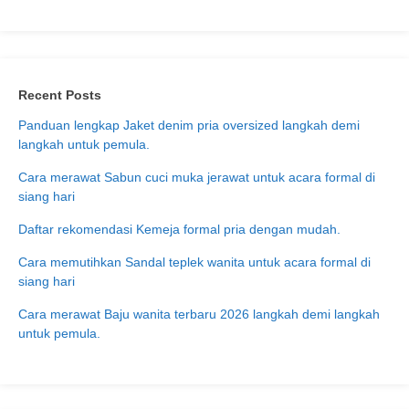
Recent Posts
Panduan lengkap Jaket denim pria oversized langkah demi
langkah untuk pemula.
Cara merawat Sabun cuci muka jerawat untuk acara formal di
siang hari
Daftar rekomendasi Kemeja formal pria dengan mudah.
Cara memutihkan Sandal teplek wanita untuk acara formal di
siang hari
Cara merawat Baju wanita terbaru 2026 langkah demi langkah
untuk pemula.