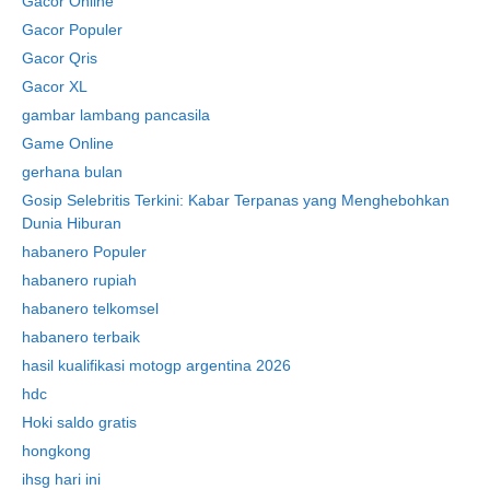
Gacor Online
Gacor Populer
Gacor Qris
Gacor XL
gambar lambang pancasila
Game Online
gerhana bulan
Gosip Selebritis Terkini: Kabar Terpanas yang Menghebohkan
Dunia Hiburan
habanero Populer
habanero rupiah
habanero telkomsel
habanero terbaik
hasil kualifikasi motogp argentina 2026
hdc
Hoki saldo gratis
hongkong
ihsg hari ini