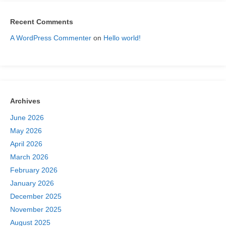
Recent Comments
A WordPress Commenter
on
Hello world!
Archives
June 2026
May 2026
April 2026
March 2026
February 2026
January 2026
December 2025
November 2025
August 2025