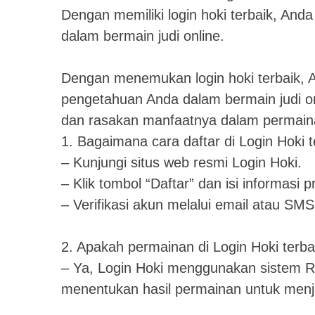
Dengan memiliki login hoki terbaik, A
dalam bermain judi online.
Dengan menemukan login hoki terbaik, 
pengetahuan Anda dalam bermain judi on
dan rasakan manfaatnya dalam permainan
1. Bagaimana cara daftar di Login Hoki t
– Kunjungi situs web resmi Login Hoki.
– Klik tombol “Daftar” dan isi informasi p
– Verifikasi akun melalui email atau SMS
2. Apakah permainan di Login Hoki terbai
– Ya, Login Hoki menggunakan sistem
menentukan hasil permainan untuk menj