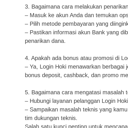
3. Bagaimana cara melakukan penarikan 
– Masuk ke akun Anda dan temukan opsi
– Pilih metode pembayaran yang diingink
– Pastikan informasi akun Bank yang di
penarikan dana.
4. Apakah ada bonus atau promosi di Log
– Ya, Login Hoki menawarkan berbagai j
bonus deposit, cashback, dan promo me
5. Bagaimana cara mengatasi masalah te
– Hubungi layanan pelanggan Login Hoki 
– Sampaikan masalah teknis yang kamu a
tim dukungan teknis.
Salah satu kunci penting untuk mencapa