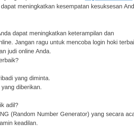
nda dapat meningkatkan kesempatan kesuksesan An
Anda dapat meningkatkan keterampilan dan
line. Jangan ragu untuk mencoba login hoki terba
 judi online Anda.
erbaik?
ribadi yang diminta.
 yang diberikan.
k adil?
 RNG (Random Number Generator) yang secara ac
amin keadilan.