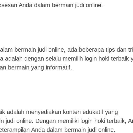
sesan Anda dalam bermain judi online.
am bermain judi online, ada beberapa tips dan tr
 adalah dengan selalu memilih login hoki terbaik 
n bermain yang informatif.
baik adalah menyediakan konten edukatif yang
 judi online. Dengan memiliki login hoki terbaik, 
erampilan Anda dalam bermain judi online.