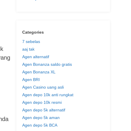
Categories
7 sebelas
ik
aaj tak
yang
Agen alternatif
Agen Bonanza saldo gratis
Agen Bonanza XL
Agen BRI
Agen Casino uang asli
Agen depo 10k anti rungkat
Agen depo 10k resmi
Agen depo 5k alternatif
Agen depo 5k aman
Anda
Agen depo 5k BCA