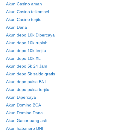
Akun Casino aman
Akun Casino telkomsel
Akun Casino terjitu
Akun Dana
Akun depo 10k Dipercaya
Akun depo 10k rupiah
Akun depo 10k terjitu
Akun depo 10k XL
Akun depo 5k 24 Jam
Akun depo 5k saldo gratis
Akun depo pulsa BNI
Akun depo pulsa terjitu
Akun Dipercaya
Akun Domino BCA
Akun Domino Dana
Akun Gacor uang asli
Akun habanero BNI