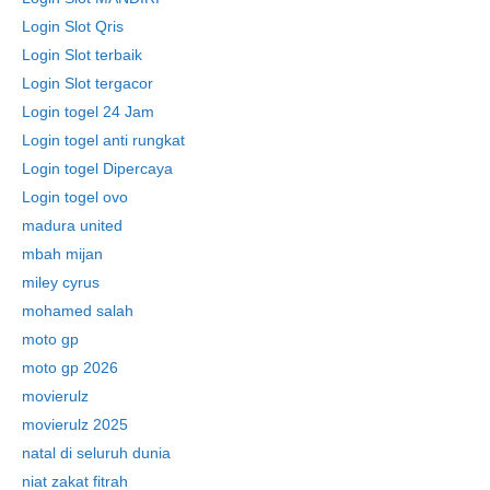
Login Slot Qris
Login Slot terbaik
Login Slot tergacor
Login togel 24 Jam
Login togel anti rungkat
Login togel Dipercaya
Login togel ovo
madura united
mbah mijan
miley cyrus
mohamed salah
moto gp
moto gp 2026
movierulz
movierulz 2025
natal di seluruh dunia
niat zakat fitrah