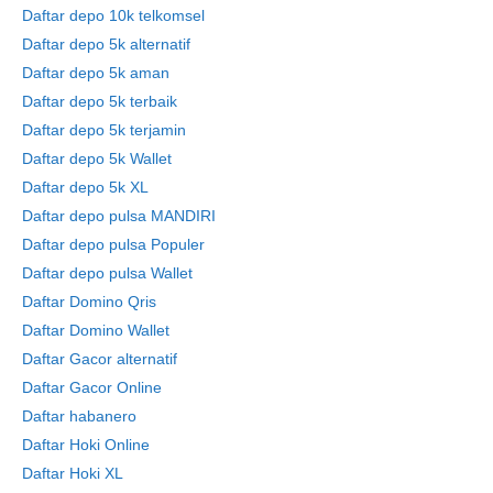
Daftar depo 10k telkomsel
Daftar depo 5k alternatif
Daftar depo 5k aman
Daftar depo 5k terbaik
Daftar depo 5k terjamin
Daftar depo 5k Wallet
Daftar depo 5k XL
Daftar depo pulsa MANDIRI
Daftar depo pulsa Populer
Daftar depo pulsa Wallet
Daftar Domino Qris
Daftar Domino Wallet
Daftar Gacor alternatif
Daftar Gacor Online
Daftar habanero
Daftar Hoki Online
Daftar Hoki XL