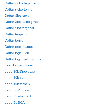
Daftar sicbo terjamin
Daftar sicbo terjitu
Daftar Slot rupiah
Daftar Slot saldo gratis
Daftar Slot tergacor
Daftar tergacor
Daftar terjitu
Daftar togel bagus
Daftar togel BNI
Daftar togel saldo gratis
deepika padukone
depo 10k Dipercaya
depo 10k ovo
depo 10k terbaik
depo 5k 24 Jam
depo 5k alternatif
depo 5k BCA