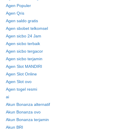
Agen Populer
Agen Qris
Agen saldo gratis
Agen sbobet telkomsel
Agen sicbo 24 Jam
Agen sicbo terbaik
Agen sicbo tergacor
Agen sicbo terjamin
Agen Slot MANDIRI
Agen Slot Online
Agen Slot ovo
Agen togel resmi
ai
Akun Bonanza alternatif
Akun Bonanza ovo
Akun Bonanza terjamin
Akun BRI