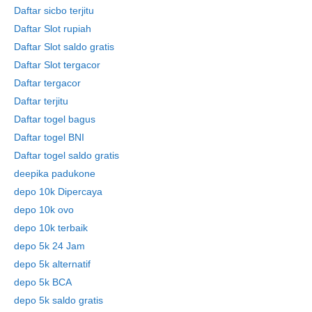
Daftar sicbo terjitu
Daftar Slot rupiah
Daftar Slot saldo gratis
Daftar Slot tergacor
Daftar tergacor
Daftar terjitu
Daftar togel bagus
Daftar togel BNI
Daftar togel saldo gratis
deepika padukone
depo 10k Dipercaya
depo 10k ovo
depo 10k terbaik
depo 5k 24 Jam
depo 5k alternatif
depo 5k BCA
depo 5k saldo gratis