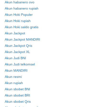
Akun habanero ovo
Akun habanero rupiah
Akun Hoki Populer
Akun Hoki rupiah
Akun Hoki saldo gratis
Akun Jackpot
Akun Jackpot MANDIRI
Akun Jackpot Qris
Akun Jackpot XL
Akun Judi BNI
Akun Judi telkomsel
Akun MANDIRI
Akun resmi
Akun rupiah
Akun sbobet BNI
Akun sbobet BRI
Akun sbobet Qris