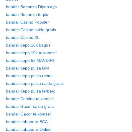
bandar Bonanza Dipercaya
bandar Bonanza terjitu
bandar Casino Populer
bandar Casino saldo gratis
bandar Casino XL
bandar depo 10k bagus
bandar depo 10k telkomsel
bandar depo 5k MANDIRI
bandar depo pulsa BNI
bandar depo pulsa resmi
Skip
bandar depo pulsa saldo gratis
to
bandar depo pulsa terbaik
content
bandar Domino telkomsel
bandar Gacor saldo gratis
bandar Gacor telkomsel
bandar habanero BCA
bandar habanero Online