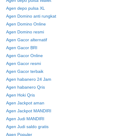
Agen depo pulsa Wallet
Agen depo pulsa XL
Agen Domino anti rungkat
Agen Domino Online
Agen Domino resmi
Agen Gacor alternatif
Agen Gacor BRI
Agen Gacor Online
Agen Gacor resmi
Agen Gacor terbaik
Agen habanero 24 Jam
Agen habanero Qris
Agen Hoki Qris
Agen Jackpot aman
Agen Jackpot MANDIRI
Agen Judi MANDIRI
Agen Judi saldo gratis
Agen Populer