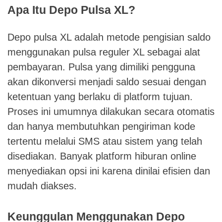
Apa Itu Depo Pulsa XL?
Depo pulsa XL adalah metode pengisian saldo
menggunakan pulsa reguler XL sebagai alat
pembayaran. Pulsa yang dimiliki pengguna
akan dikonversi menjadi saldo sesuai dengan
ketentuan yang berlaku di platform tujuan.
Proses ini umumnya dilakukan secara otomatis
dan hanya membutuhkan pengiriman kode
tertentu melalui SMS atau sistem yang telah
disediakan. Banyak platform hiburan online
menyediakan opsi ini karena dinilai efisien dan
mudah diakses.
Keunggulan Menggunakan Depo