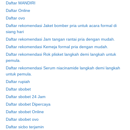
Daftar MANDIRI
Daftar Online
Daftar ovo
Daftar rekomendasi Jaket bomber pria untuk acara formal di
siang hari
Daftar rekomendasi Jam tangan rantai pria dengan mudah.
Daftar rekomendasi Kemeja formal pria dengan mudah.
Daftar rekomendasi Rok plisket langkah demi langkah untuk
pemula.
Daftar rekomendasi Serum niacinamide langkah demi langkah
untuk pemula.
Daftar rupiah
Daftar sbobet
Daftar sbobet 24 Jam
Daftar sbobet Dipercaya
Daftar sbobet Online
Daftar sbobet ovo
Daftar sicbo terjamin