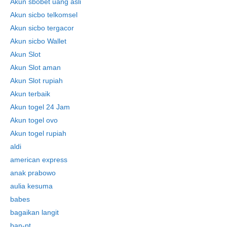
Akun sbobet uang asli
Akun sicbo telkomsel
Akun sicbo tergacor
Akun sicbo Wallet
Akun Slot
Akun Slot aman
Akun Slot rupiah
Akun terbaik
Akun togel 24 Jam
Akun togel ovo
Akun togel rupiah
aldi
american express
anak prabowo
aulia kesuma
babes
bagaikan langit
ban-pt