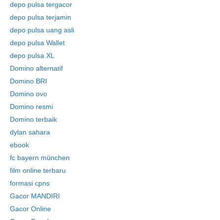
depo pulsa tergacor
depo pulsa terjamin
depo pulsa uang asli
depo pulsa Wallet
depo pulsa XL
Domino alternatif
Domino BRI
Domino ovo
Domino resmi
Domino terbaik
dylan sahara
ebook
fc bayern münchen
film online terbaru
formasi cpns
Gacor MANDIRI
Gacor Online