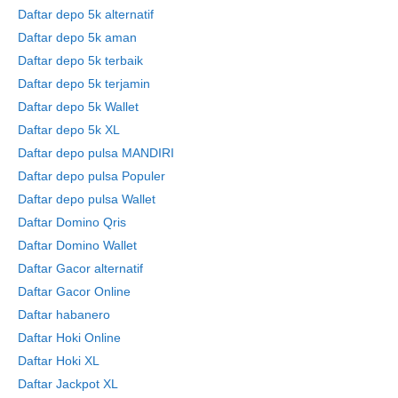
Daftar depo 5k alternatif
Daftar depo 5k aman
Daftar depo 5k terbaik
Daftar depo 5k terjamin
Daftar depo 5k Wallet
Daftar depo 5k XL
Daftar depo pulsa MANDIRI
Daftar depo pulsa Populer
Daftar depo pulsa Wallet
Daftar Domino Qris
Daftar Domino Wallet
Daftar Gacor alternatif
Daftar Gacor Online
Daftar habanero
Daftar Hoki Online
Daftar Hoki XL
Daftar Jackpot XL