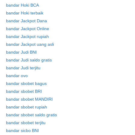
bandar Hoki BCA
bandar Hoki terbaik
bandar Jackpot Dana
bandar Jackpot Online
bandar Jackpot rupiah
bandar Jackpot uang asli
bandar Judi BNI
bandar Judi saldo gratis
bandar Judi terjitu
bandar ovo
bandar sbobet bagus
bandar sbobet BRI
bandar sbobet MANDIRI
bandar sbobet rupiah
bandar sbobet saldo gratis
bandar sbobet terjitu
bandar sicbo BNI