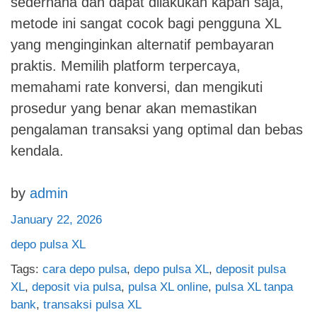
sederhana dan dapat dilakukan kapan saja,
metode ini sangat cocok bagi pengguna XL
yang menginginkan alternatif pembayaran
praktis. Memilih platform terpercaya,
memahami rate konversi, dan mengikuti
prosedur yang benar akan memastikan
pengalaman transaksi yang optimal dan bebas
kendala.
by
admin
January 22, 2026
depo pulsa XL
Tags:
cara depo pulsa
,
depo pulsa XL
,
deposit pulsa
XL
,
deposit via pulsa
,
pulsa XL online
,
pulsa XL tanpa
bank
,
transaksi pulsa XL