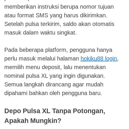
memberikan instruksi berupa nomor tujuan
atau format SMS yang harus dikirimkan.
Setelah pulsa terkirim, saldo akan otomatis
masuk dalam waktu singkat.
Pada beberapa platform, pengguna hanya
perlu masuk melalui halaman
hokiku88 login
,
memilih menu deposit, lalu menentukan
nominal pulsa XL yang ingin digunakan.
Semua langkah dirancang agar mudah
dipahami bahkan oleh pengguna baru.
Depo Pulsa XL Tanpa Potongan,
Apakah Mungkin?