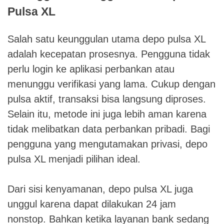
Pulsa XL
Salah satu keunggulan utama depo pulsa XL
adalah kecepatan prosesnya. Pengguna tidak
perlu login ke aplikasi perbankan atau
menunggu verifikasi yang lama. Cukup dengan
pulsa aktif, transaksi bisa langsung diproses.
Selain itu, metode ini juga lebih aman karena
tidak melibatkan data perbankan pribadi. Bagi
pengguna yang mengutamakan privasi, depo
pulsa XL menjadi pilihan ideal.
Dari sisi kenyamanan, depo pulsa XL juga
unggul karena dapat dilakukan 24 jam
nonstop. Bahkan ketika layanan bank sedang