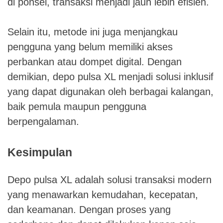
di ponsel, transaksi menjadi jauh lebih efisien.
Selain itu, metode ini juga menjangkau
pengguna yang belum memiliki akses
perbankan atau dompet digital. Dengan
demikian, depo pulsa XL menjadi solusi inklusif
yang dapat digunakan oleh berbagai kalangan,
baik pemula maupun pengguna
berpengalaman.
Kesimpulan
Depo pulsa XL adalah solusi transaksi modern
yang menawarkan kemudahan, kecepatan,
dan keamanan. Dengan proses yang