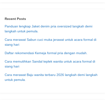
Recent Posts
Panduan lengkap Jaket denim pria oversized langkah demi
langkah untuk pemula.
Cara merawat Sabun cuci muka jerawat untuk acara formal di
siang hari
Daftar rekomendasi Kemeja formal pria dengan mudah.
Cara memutihkan Sandal teplek wanita untuk acara formal di
siang hari
Cara merawat Baju wanita terbaru 2026 langkah demi langkah
untuk pemula.