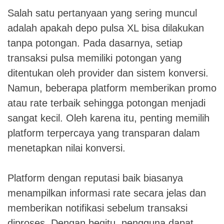
Salah satu pertanyaan yang sering muncul
adalah apakah depo pulsa XL bisa dilakukan
tanpa potongan. Pada dasarnya, setiap
transaksi pulsa memiliki potongan yang
ditentukan oleh provider dan sistem konversi.
Namun, beberapa platform memberikan promo
atau rate terbaik sehingga potongan menjadi
sangat kecil. Oleh karena itu, penting memilih
platform terpercaya yang transparan dalam
menetapkan nilai konversi.
Platform dengan reputasi baik biasanya
menampilkan informasi rate secara jelas dan
memberikan notifikasi sebelum transaksi
diproses. Dengan begitu, pengguna dapat