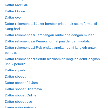
Daftar MANDIRI
Daftar Online
Daftar ovo
Daftar rekomendasi Jaket bomber pria untuk acara formal di
siang hari
Daftar rekomendasi Jam tangan rantai pria dengan mudah.
Daftar rekomendasi Kemeja formal pria dengan mudah.
Daftar rekomendasi Rok plisket langkah demi langkah untuk
pemula.
Daftar rekomendasi Serum niacinamide langkah demi langkah
untuk pemula.
Daftar rupiah
Daftar sbobet
Daftar sbobet 24 Jam
Daftar sbobet Dipercaya
Daftar sbobet Online
Daftar sbobet ovo
Daftar sicbo terjamin