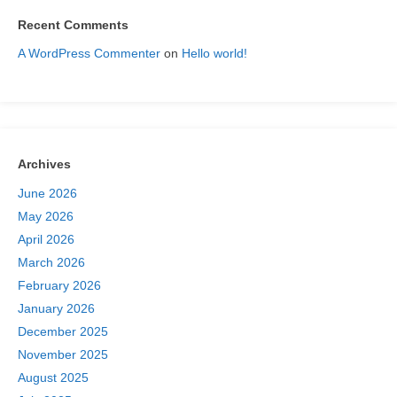
Recent Comments
A WordPress Commenter
on
Hello world!
Archives
June 2026
May 2026
April 2026
March 2026
February 2026
January 2026
December 2025
November 2025
August 2025