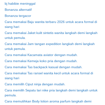
bj habibie meninggal
Bonanza alternatif
Bonanza tergacor
Cara memakai Baju wanita terbaru 2026 untuk acara formal di
siang hari
Cara memakai Jaket kulit sintetis wanita langkah demi langkah
untuk pemula.
Cara memakai Jam tangan expedition langkah demi langkah
untuk pemula.
Cara memakai Kacamata aviator dengan mudah.
Cara memakai Kemeja koko pria dengan mudah.
Cara memakai Tas backpack kasual dengan mudah.
Cara memakai Tas ransel wanita kecil untuk acara formal di
siang hari
Cara memilih Ciput ninja dengan mudah.
Cara memilih Sepatu lari nike pria langkah demi langkah untuk
pemula.
Cara memutihkan Body lotion aroma parfum langkah demi