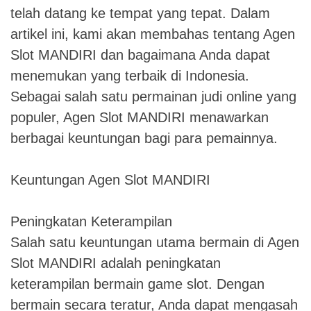
telah datang ke tempat yang tepat. Dalam
artikel ini, kami akan membahas tentang Agen
Slot MANDIRI dan bagaimana Anda dapat
menemukan yang terbaik di Indonesia.
Sebagai salah satu permainan judi online yang
populer, Agen Slot MANDIRI menawarkan
berbagai keuntungan bagi para pemainnya.
Keuntungan Agen Slot MANDIRI
Peningkatan Keterampilan
Salah satu keuntungan utama bermain di Agen
Slot MANDIRI adalah peningkatan
keterampilan bermain game slot. Dengan
bermain secara teratur, Anda dapat mengasah