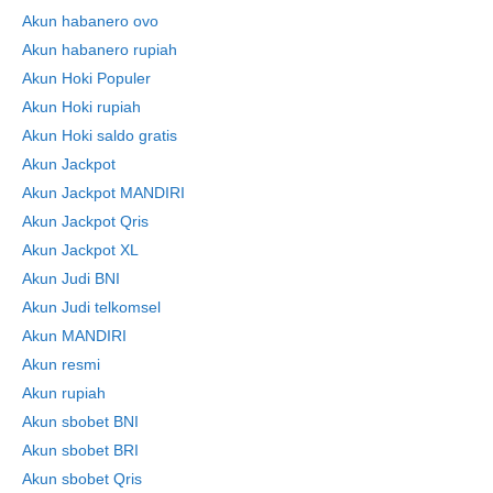
Akun habanero ovo
Akun habanero rupiah
Akun Hoki Populer
Akun Hoki rupiah
Akun Hoki saldo gratis
Akun Jackpot
Akun Jackpot MANDIRI
Akun Jackpot Qris
Akun Jackpot XL
Akun Judi BNI
Akun Judi telkomsel
Akun MANDIRI
Akun resmi
Akun rupiah
Akun sbobet BNI
Akun sbobet BRI
Akun sbobet Qris