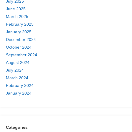
July 2025
June 2025
March 2025
February 2025
January 2025
December 2024
October 2024
September 2024
August 2024
July 2024
March 2024
February 2024
January 2024
Categories