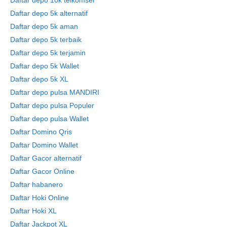
Daftar depo 5k alternatif
Daftar depo 5k aman
Daftar depo 5k terbaik
Daftar depo 5k terjamin
Daftar depo 5k Wallet
Daftar depo 5k XL
Daftar depo pulsa MANDIRI
Daftar depo pulsa Populer
Daftar depo pulsa Wallet
Daftar Domino Qris
Daftar Domino Wallet
Daftar Gacor alternatif
Daftar Gacor Online
Daftar habanero
Daftar Hoki Online
Daftar Hoki XL
Daftar Jackpot XL