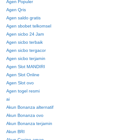
Agen Populer
Agen Qris
Agen saldo gratis
Agen sbobet telkomsel
Agen sicbo 24 Jam
Agen sicbo terbaik
Agen sicbo tergacor
Agen sicbo terjamin
Agen Slot MANDIRI
Agen Slot Online
Agen Slot ovo
Agen togel resmi
ai
Akun Bonanza alternatif
Akun Bonanza ovo
Akun Bonanza terjamin
Akun BRI
Akun Casino aman