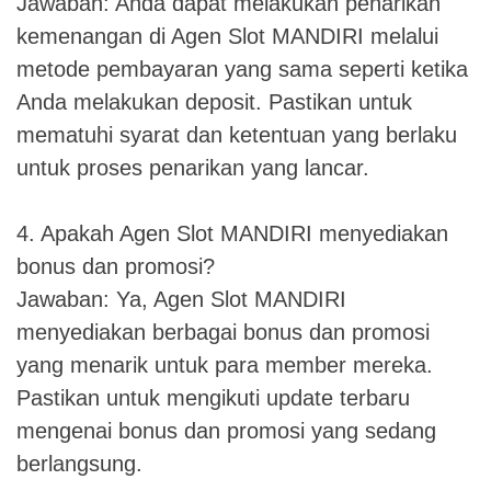
Jawaban: Anda dapat melakukan penarikan
kemenangan di Agen Slot MANDIRI melalui
metode pembayaran yang sama seperti ketika
Anda melakukan deposit. Pastikan untuk
mematuhi syarat dan ketentuan yang berlaku
untuk proses penarikan yang lancar.
4. Apakah Agen Slot MANDIRI menyediakan
bonus dan promosi?
Jawaban: Ya, Agen Slot MANDIRI
menyediakan berbagai bonus dan promosi
yang menarik untuk para member mereka.
Pastikan untuk mengikuti update terbaru
mengenai bonus dan promosi yang sedang
berlangsung.