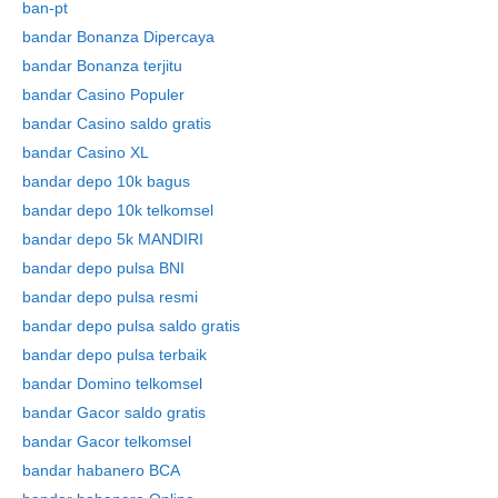
ban-pt
bandar Bonanza Dipercaya
bandar Bonanza terjitu
bandar Casino Populer
bandar Casino saldo gratis
bandar Casino XL
bandar depo 10k bagus
bandar depo 10k telkomsel
bandar depo 5k MANDIRI
bandar depo pulsa BNI
bandar depo pulsa resmi
bandar depo pulsa saldo gratis
bandar depo pulsa terbaik
bandar Domino telkomsel
bandar Gacor saldo gratis
bandar Gacor telkomsel
bandar habanero BCA