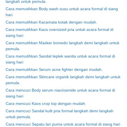
langkah untuk pemula.
Cara memutihkan Body wash susu untuk acara formal di siang
hari
Cara memutihkan Kacamata kotak dengan mudah.
Cara memutihkan Kaos oversized pria untuk acara formal di
siang hari
Cara memutihkan Masker komedo langkah demi langkah untuk
pemula.
Cara memutihkan Sandal teplek wanita untuk acara formal di
siang hari
Cara memutihkan Serum acne fighter dengan mudah.
Cara memutihkan Skincare organik langkah demi langkah untuk
pemula.
Cara mencuci Body serum niacinamide untuk acara formal di
siang hari
Cara mencuci Kaos crop top dengan mudah.
Cara mencuci Sandal kulit pria formal langkah demi langkah
untuk pemula.
Cara mencuci Sepatu lari puma untuk acara formal di siang hari