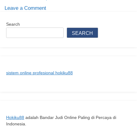
on
Leave a Comment
Temukan
Agen
Search
Slot
SEARCH
MANDIRI
Terbaik
di
Indonesia
sistem online profesional hokiku88
Hokiku88
adalah Bandar Judi Online Paling di Percaya di
Indonesia.