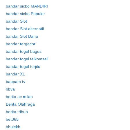
bandar sicbo MANDIRI
bandar sicbo Populer
bandar Slot
bandar Slot alternatif
bandar Slot Dana
bandar tergacor
bandar togel bagus
bandar togel telkomsel
bandar togel terjitu
bandar XL
bappam tv
bbva
berita ac milan
Berita Olahraga
berita tribun
bet365
bhulekh