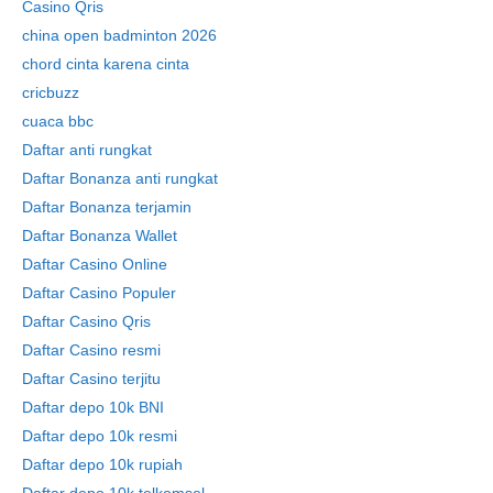
Casino Qris
china open badminton 2026
chord cinta karena cinta
cricbuzz
cuaca bbc
Daftar anti rungkat
Daftar Bonanza anti rungkat
Daftar Bonanza terjamin
Daftar Bonanza Wallet
Daftar Casino Online
Daftar Casino Populer
Daftar Casino Qris
Daftar Casino resmi
Daftar Casino terjitu
Daftar depo 10k BNI
Daftar depo 10k resmi
Daftar depo 10k rupiah
Daftar depo 10k telkomsel