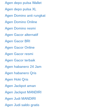
Agen depo pulsa Wallet
Agen depo pulsa XL
Agen Domino anti rungkat
Agen Domino Online
Agen Domino resmi
Agen Gacor alternatif
Agen Gacor BRI
Agen Gacor Online
Agen Gacor resmi
Agen Gacor terbaik
Agen habanero 24 Jam
Agen habanero Qris
Agen Hoki Qris
Agen Jackpot aman
Agen Jackpot MANDIRI
Agen Judi MANDIRI
Agen Judi saldo gratis