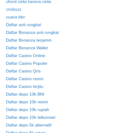
chord cinta karena cinta
cricbuzz
cuaca bbc
Daftar anti rungkat
Daftar Bonanza anti rungkat
Daftar Bonanza terjamin
Daftar Bonanza Wallet
Daftar Casino Online
Daftar Casino Populer
Daftar Casino Qris
Daftar Casino resmi
Daftar Casino terjitu
Daftar depo 10k BNI
Daftar depo 10k resmi
Daftar depo 10k rupiah
Daftar depo 10k telkomsel
Daftar depo 5k alternatif
Daftar depo 5k aman