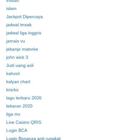
intisari
islam
Jackpot Dipercaya
jadwal imsak
jadwal liga inggris
jamais vu
jebanje matorke
john wick 3
Judi uang asli
kahoot
kalyan chart
knicks
lagu terbaru 2026
lebaran 2020
liga mx
Live Casino QRIS
Login BCA
Login Bonanza anti rungkat