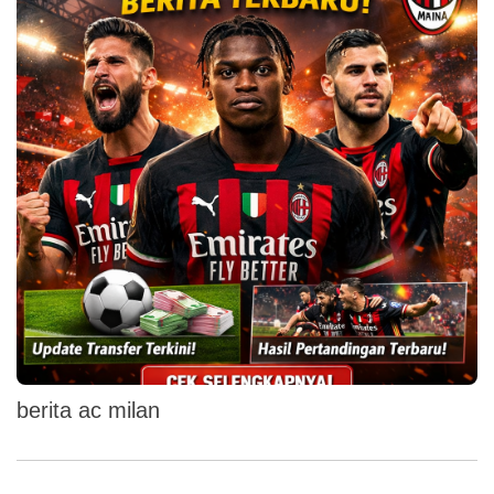
berita ac milan