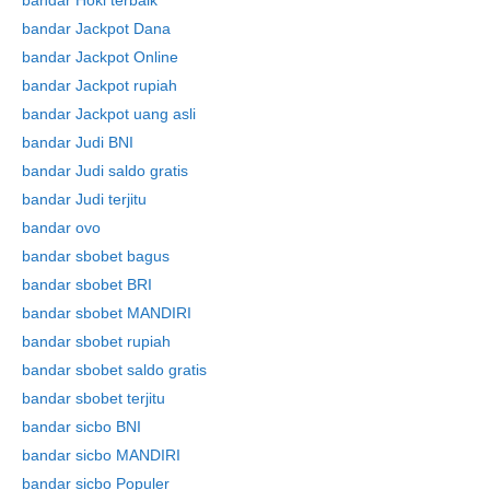
bandar Hoki terbaik
bandar Jackpot Dana
bandar Jackpot Online
bandar Jackpot rupiah
bandar Jackpot uang asli
bandar Judi BNI
bandar Judi saldo gratis
bandar Judi terjitu
bandar ovo
bandar sbobet bagus
bandar sbobet BRI
bandar sbobet MANDIRI
bandar sbobet rupiah
bandar sbobet saldo gratis
bandar sbobet terjitu
bandar sicbo BNI
bandar sicbo MANDIRI
bandar sicbo Populer