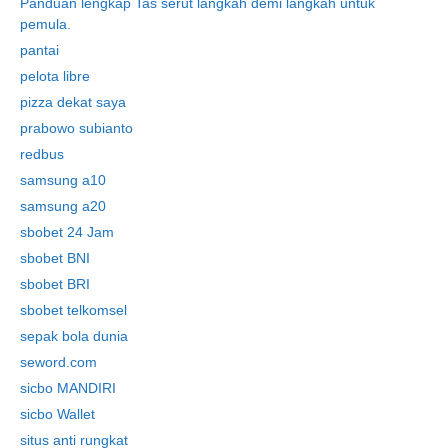
Panduan lengkap Tas serut langkah demi langkah untuk
pemula.
pantai
pelota libre
pizza dekat saya
prabowo subianto
redbus
samsung a10
samsung a20
sbobet 24 Jam
sbobet BNI
sbobet BRI
sbobet telkomsel
sepak bola dunia
seword.com
sicbo MANDIRI
sicbo Wallet
situs anti rungkat