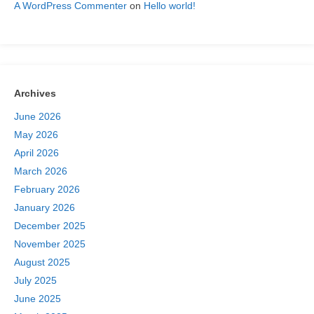
A WordPress Commenter
on
Hello world!
Archives
June 2026
May 2026
April 2026
March 2026
February 2026
January 2026
December 2025
November 2025
August 2025
July 2025
June 2025