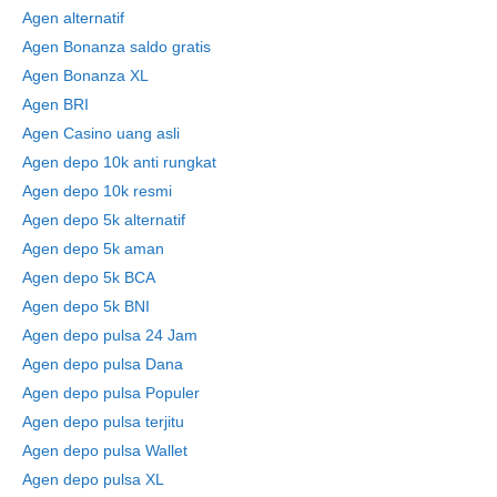
Agen alternatif
Agen Bonanza saldo gratis
Agen Bonanza XL
Agen BRI
Agen Casino uang asli
Agen depo 10k anti rungkat
Agen depo 10k resmi
Agen depo 5k alternatif
Agen depo 5k aman
Agen depo 5k BCA
Agen depo 5k BNI
Agen depo pulsa 24 Jam
Agen depo pulsa Dana
Agen depo pulsa Populer
Agen depo pulsa terjitu
Agen depo pulsa Wallet
Agen depo pulsa XL