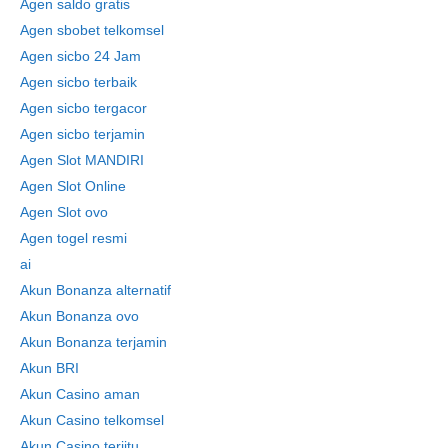
Agen saldo gratis
Agen sbobet telkomsel
Agen sicbo 24 Jam
Agen sicbo terbaik
Agen sicbo tergacor
Agen sicbo terjamin
Agen Slot MANDIRI
Agen Slot Online
Agen Slot ovo
Agen togel resmi
ai
Akun Bonanza alternatif
Akun Bonanza ovo
Akun Bonanza terjamin
Akun BRI
Akun Casino aman
Akun Casino telkomsel
Akun Casino terjitu