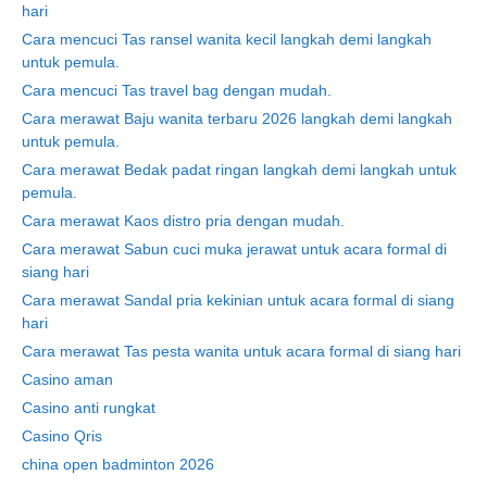
hari
Cara mencuci Tas ransel wanita kecil langkah demi langkah
untuk pemula.
Cara mencuci Tas travel bag dengan mudah.
Cara merawat Baju wanita terbaru 2026 langkah demi langkah
untuk pemula.
Cara merawat Bedak padat ringan langkah demi langkah untuk
pemula.
Cara merawat Kaos distro pria dengan mudah.
Cara merawat Sabun cuci muka jerawat untuk acara formal di
siang hari
Cara merawat Sandal pria kekinian untuk acara formal di siang
hari
Cara merawat Tas pesta wanita untuk acara formal di siang hari
Casino aman
Casino anti rungkat
Casino Qris
china open badminton 2026