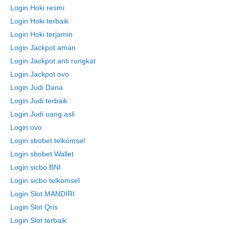
Login Hoki resmi
Login Hoki terbaik
Login Hoki terjamin
Login Jackpot aman
Login Jackpot anti rungkat
Login Jackpot ovo
Login Judi Dana
Login Judi terbaik
Login Judi uang asli
Login ovo
Login sbobet telkomsel
Login sbobet Wallet
Login sicbo BNI
Login sicbo telkomsel
Login Slot MANDIRI
Login Slot Qris
Login Slot terbaik