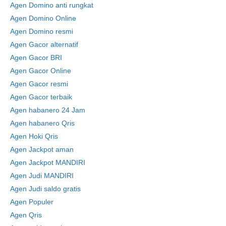
Agen Domino anti rungkat
Agen Domino Online
Agen Domino resmi
Agen Gacor alternatif
Agen Gacor BRI
Agen Gacor Online
Agen Gacor resmi
Agen Gacor terbaik
Agen habanero 24 Jam
Agen habanero Qris
Agen Hoki Qris
Agen Jackpot aman
Agen Jackpot MANDIRI
Agen Judi MANDIRI
Agen Judi saldo gratis
Agen Populer
Agen Qris