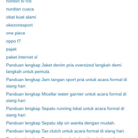
nonton tv rcti
nurdian cuaca
obat kuat alami
okezonesport
one piece
oppo f7
pajak
paket internet xl
Panduan lengkap Jaket denim pria oversized langkah demi
langkah untuk pemula.
Panduan lengkap Jam tangan sport pria untuk acara formal di
siang hari
Panduan lengkap Micellar water garnier untuk acara formal di
siang hari
Panduan lengkap Sepatu running lokal untuk acara formal di
siang hari
Panduan lengkap Sepatu slip on wanita dengan mudah.
Panduan lengkap Tas clutch untuk acara formal di siang hari