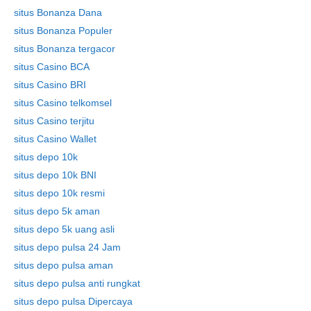
situs Bonanza Dana
situs Bonanza Populer
situs Bonanza tergacor
situs Casino BCA
situs Casino BRI
situs Casino telkomsel
situs Casino terjitu
situs Casino Wallet
situs depo 10k
situs depo 10k BNI
situs depo 10k resmi
situs depo 5k aman
situs depo 5k uang asli
situs depo pulsa 24 Jam
situs depo pulsa aman
situs depo pulsa anti rungkat
situs depo pulsa Dipercaya