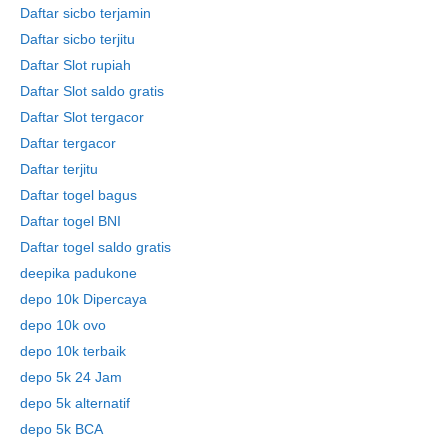
Daftar sicbo terjamin
Daftar sicbo terjitu
Daftar Slot rupiah
Daftar Slot saldo gratis
Daftar Slot tergacor
Daftar tergacor
Daftar terjitu
Daftar togel bagus
Daftar togel BNI
Daftar togel saldo gratis
deepika padukone
depo 10k Dipercaya
depo 10k ovo
depo 10k terbaik
depo 5k 24 Jam
depo 5k alternatif
depo 5k BCA