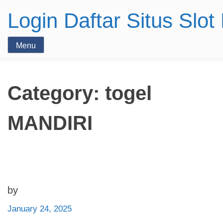
Login Daftar Situs Slo
Menu
Category:
togel
MANDIRI
by
January 24, 2025