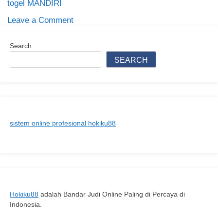
togel MANDIRI
on
Leave a Comment
Search
SEARCH
sistem online profesional hokiku88
Hokiku88
adalah Bandar Judi Online Paling di Percaya di
Indonesia.