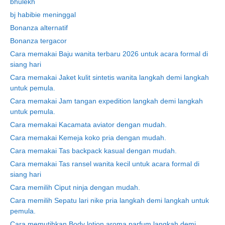
bhulekh
bj habibie meninggal
Bonanza alternatif
Bonanza tergacor
Cara memakai Baju wanita terbaru 2026 untuk acara formal di
siang hari
Cara memakai Jaket kulit sintetis wanita langkah demi langkah
untuk pemula.
Cara memakai Jam tangan expedition langkah demi langkah
untuk pemula.
Cara memakai Kacamata aviator dengan mudah.
Cara memakai Kemeja koko pria dengan mudah.
Cara memakai Tas backpack kasual dengan mudah.
Cara memakai Tas ransel wanita kecil untuk acara formal di
siang hari
Cara memilih Ciput ninja dengan mudah.
Cara memilih Sepatu lari nike pria langkah demi langkah untuk
pemula.
Cara memutihkan Body lotion aroma parfum langkah demi