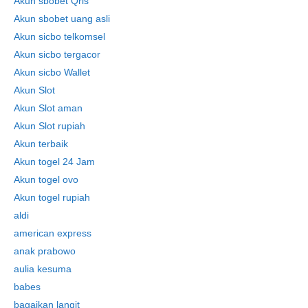
Akun sbobet Qris
Akun sbobet uang asli
Akun sicbo telkomsel
Akun sicbo tergacor
Akun sicbo Wallet
Akun Slot
Akun Slot aman
Akun Slot rupiah
Akun terbaik
Akun togel 24 Jam
Akun togel ovo
Akun togel rupiah
aldi
american express
anak prabowo
aulia kesuma
babes
bagaikan langit