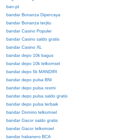
ban-pt
bandar Bonanza Dipercaya
bandar Bonanza terjitu
bandar Casino Populer
bandar Casino saldo gratis
bandar Casino XL
bandar depo 10k bagus
bandar depo 10k telkomsel
bandar depo 5k MANDIRI
bandar depo pulsa BNI
bandar depo pulsa resmi
bandar depo pulsa saldo gratis
bandar depo pulsa terbaik
bandar Domino telkomsel
bandar Gacor saldo gratis
bandar Gacor telkomsel
bandar habanero BCA