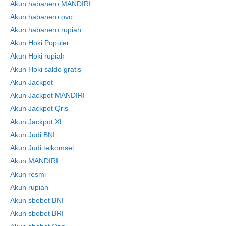
Akun habanero MANDIRI
Akun habanero ovo
Akun habanero rupiah
Akun Hoki Populer
Akun Hoki rupiah
Akun Hoki saldo gratis
Akun Jackpot
Akun Jackpot MANDIRI
Akun Jackpot Qris
Akun Jackpot XL
Akun Judi BNI
Akun Judi telkomsel
Akun MANDIRI
Akun resmi
Akun rupiah
Akun sbobet BNI
Akun sbobet BRI