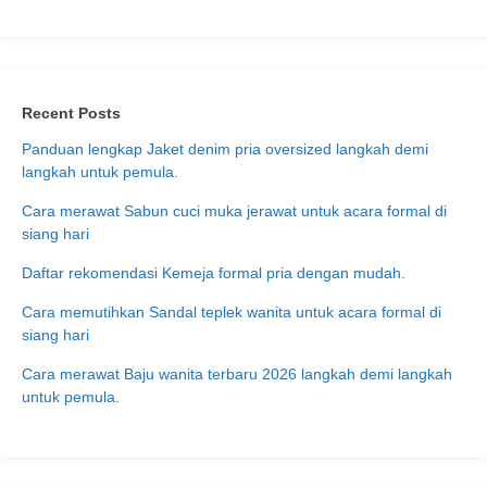
Recent Posts
Panduan lengkap Jaket denim pria oversized langkah demi
langkah untuk pemula.
Cara merawat Sabun cuci muka jerawat untuk acara formal di
siang hari
Daftar rekomendasi Kemeja formal pria dengan mudah.
Cara memutihkan Sandal teplek wanita untuk acara formal di
siang hari
Cara merawat Baju wanita terbaru 2026 langkah demi langkah
untuk pemula.