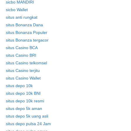
sicbo MANDIRI
sicbo Wallet
situs anti rungkat
situs Bonanza Dana
situs Bonanza Populer
situs Bonanza tergacor
situs Casino BCA
situs Casino BRI
situs Casino telkomsel
situs Casino terjitu
situs Casino Wallet
situs depo 10k
situs depo 10k BNI
situs depo 10k resmi
situs depo 5k aman
situs depo 5k uang asli
situs depo pulsa 24 Jam