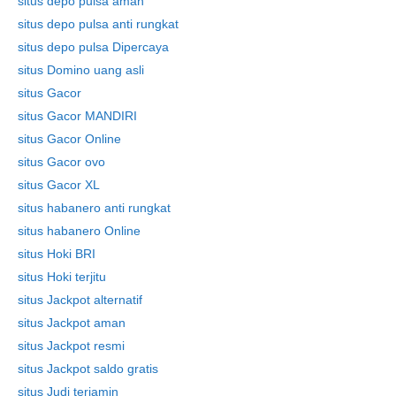
situs depo pulsa aman
situs depo pulsa anti rungkat
situs depo pulsa Dipercaya
situs Domino uang asli
situs Gacor
situs Gacor MANDIRI
situs Gacor Online
situs Gacor ovo
situs Gacor XL
situs habanero anti rungkat
situs habanero Online
situs Hoki BRI
situs Hoki terjitu
situs Jackpot alternatif
situs Jackpot aman
situs Jackpot resmi
situs Jackpot saldo gratis
situs Judi terjamin