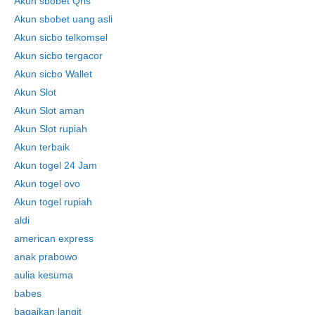
Akun sbobet Qris
Akun sbobet uang asli
Akun sicbo telkomsel
Akun sicbo tergacor
Akun sicbo Wallet
Akun Slot
Akun Slot aman
Akun Slot rupiah
Akun terbaik
Akun togel 24 Jam
Akun togel ovo
Skip
Akun togel rupiah
to
aldi
content
american express
anak prabowo
aulia kesuma
babes
bagaikan langit