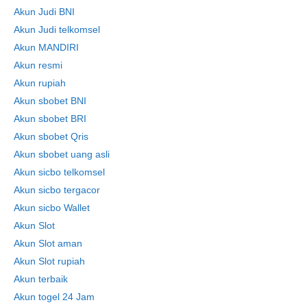
Akun Judi BNI
Akun Judi telkomsel
Akun MANDIRI
Akun resmi
Akun rupiah
Akun sbobet BNI
Skip
to
Akun sbobet BRI
content
Akun sbobet Qris
Akun sbobet uang asli
Akun sicbo telkomsel
Akun sicbo tergacor
Akun sicbo Wallet
Akun Slot
Akun Slot aman
Akun Slot rupiah
Akun terbaik
Akun togel 24 Jam