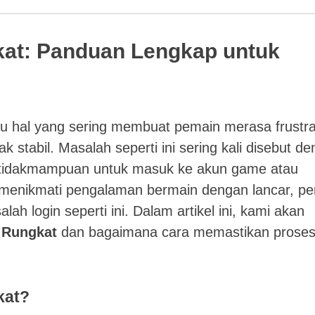
kat: Panduan Lengkap untuk
tu hal yang sering membuat pemain merasa frustra
k stabil. Masalah seperti ini sering kali disebut d
ketidakmampuan untuk masuk ke akun game atau
n menikmati pengalaman bermain dengan lancar, pe
h login seperti ini. Dalam artikel ini, kami akan
 Rungkat
dan bagaimana cara memastikan prose
kat?