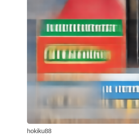
hokiku88