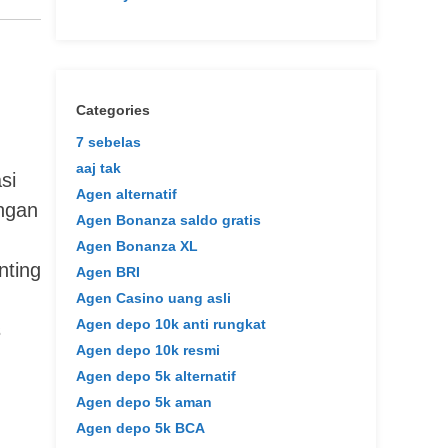
Categories
7 sebelas
aaj tak
si
Agen alternatif
engan
Agen Bonanza saldo gratis
Agen Bonanza XL
nting
Agen BRI
Agen Casino uang asli
Agen depo 10k anti rungkat
s
Agen depo 10k resmi
Agen depo 5k alternatif
Agen depo 5k aman
Agen depo 5k BCA