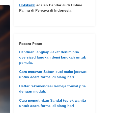
Hokiku88
adalah Bandar Judi Online
Paling di Percaya di Indonesia.
Recent Posts
Panduan lengkap Jaket denim pria
oversized langkah demi langkah untuk
pemula.
Cara merawat Sabun cuci muka jerawat
untuk acara formal di siang hari
Daftar rekomendasi Kemeja formal pria
dengan mudah.
Cara memutihkan Sandal teplek wanita
untuk acara formal di siang hari