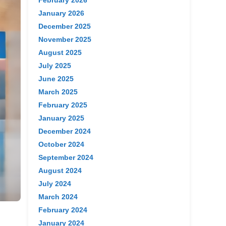
January 2026
December 2025
November 2025
August 2025
July 2025
June 2025
March 2025
February 2025
January 2025
December 2024
October 2024
September 2024
August 2024
July 2024
March 2024
February 2024
January 2024