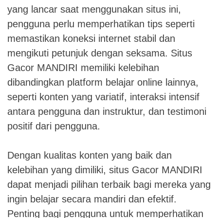
yang lancar saat menggunakan situs ini,
pengguna perlu memperhatikan tips seperti
memastikan koneksi internet stabil dan
mengikuti petunjuk dengan seksama. Situs
Gacor MANDIRI memiliki kelebihan
dibandingkan platform belajar online lainnya,
seperti konten yang variatif, interaksi intensif
antara pengguna dan instruktur, dan testimoni
positif dari pengguna.
Dengan kualitas konten yang baik dan
kelebihan yang dimiliki, situs Gacor MANDIRI
dapat menjadi pilihan terbaik bagi mereka yang
ingin belajar secara mandiri dan efektif.
Penting bagi pengguna untuk memperhatikan