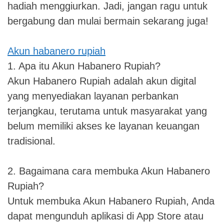
hadiah menggiurkan. Jadi, jangan ragu untuk
bergabung dan mulai bermain sekarang juga!
Akun habanero rupiah
1. Apa itu Akun Habanero Rupiah?
Akun Habanero Rupiah adalah akun digital
yang menyediakan layanan perbankan
terjangkau, terutama untuk masyarakat yang
belum memiliki akses ke layanan keuangan
tradisional.
2. Bagaimana cara membuka Akun Habanero
Rupiah?
Untuk membuka Akun Habanero Rupiah, Anda
dapat mengunduh aplikasi di App Store atau