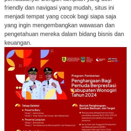
friendly dan navigasi yang mudah, situs ini
menjadi tempat yang cocok bagi siapa saja
yang ingin mengembangkan wawasan dan
pengetahuan mereka dalam bidang bisnis dan
keuangan.