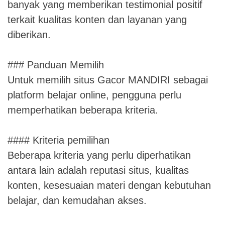
banyak yang memberikan testimonial positif
terkait kualitas konten dan layanan yang
diberikan.
### Panduan Memilih
Untuk memilih situs Gacor MANDIRI sebagai
platform belajar online, pengguna perlu
memperhatikan beberapa kriteria.
#### Kriteria pemilihan
Beberapa kriteria yang perlu diperhatikan
antara lain adalah reputasi situs, kualitas
konten, kesesuaian materi dengan kebutuhan
belajar, dan kemudahan akses.