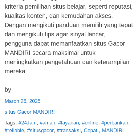
kriteria pemilihan situs belajar, seperti reputasi,
kualitas konten, dan kemudahan akses.
Dengan mengikuti panduan memilih yang tepat
dan mengikuti tips agar sinyal lancar,
pengguna dapat memanfaatkan situs Gacor
MANDIRI secara maksimal untuk
meningkatkan pengetahuan dan keterampilan
mereka.
by
March 26, 2025
situs Gacor MANDIRI
Tags:
#24Jam
,
#aman
,
#layanan
,
#online
,
#perbankan
,
#reliable
,
#situsgacor
,
#transaksi
,
Cepat.
,
MANDIRI