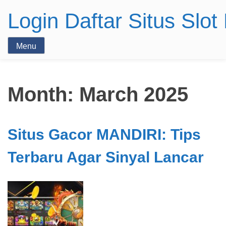
Login Daftar Situs Slo
Menu
Month:
March 2025
Situs Gacor MANDIRI: Tips
Terbaru Agar Sinyal Lancar