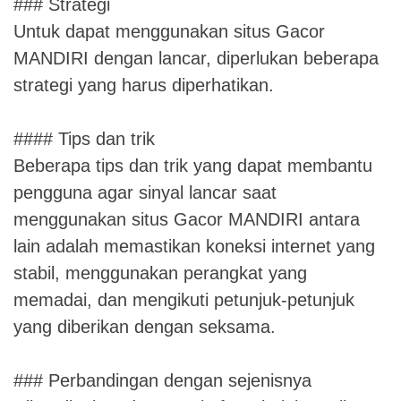
### Strategi
Untuk dapat menggunakan situs Gacor
MANDIRI dengan lancar, diperlukan beberapa
strategi yang harus diperhatikan.
#### Tips dan trik
Beberapa tips dan trik yang dapat membantu
pengguna agar sinyal lancar saat
menggunakan situs Gacor MANDIRI antara
lain adalah memastikan koneksi internet yang
stabil, menggunakan perangkat yang
memadai, dan mengikuti petunjuk-petunjuk
yang diberikan dengan seksama.
### Perbandingan dengan sejenisnya