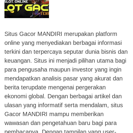
Situs Gacor MANDIRI merupakan platform
online yang menyediakan berbagai informasi
terkini dan terpercaya seputar dunia bisnis dan
keuangan. Situs ini menjadi pilihan utama bagi
para pengusaha maupun investor yang ingin
mendapatkan analisis pasar yang akurat dan
berita terupdate mengenai pergerakan
ekonomi global. Dengan berbagai artikel dan
ulasan yang informatif serta mendalam, situs
Gacor MANDIRI mampu memberikan
wawasan dan pengetahuan baru bagi para
pembacanya. Dengan tampilan yang user-