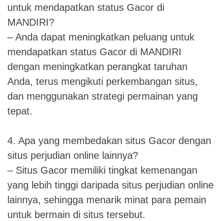
untuk mendapatkan status Gacor di
MANDIRI?
– Anda dapat meningkatkan peluang untuk
mendapatkan status Gacor di MANDIRI
dengan meningkatkan perangkat taruhan
Anda, terus mengikuti perkembangan situs,
dan menggunakan strategi permainan yang
tepat.
4. Apa yang membedakan situs Gacor dengan
situs perjudian online lainnya?
– Situs Gacor memiliki tingkat kemenangan
yang lebih tinggi daripada situs perjudian online
lainnya, sehingga menarik minat para pemain
untuk bermain di situs tersebut.