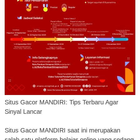
Situs Gacor MANDIRI: Tips Terbaru Agar
Sinyal Lancar
Situs Gacor MANDIRI saat ini merupakan
salah satu platform belajar online yang sedang