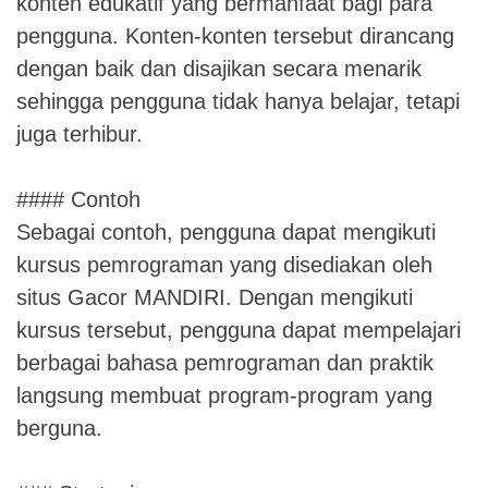
konten edukatif yang bermanfaat bagi para
pengguna. Konten-konten tersebut dirancang
dengan baik dan disajikan secara menarik
sehingga pengguna tidak hanya belajar, tetapi
juga terhibur.
#### Contoh
Sebagai contoh, pengguna dapat mengikuti
kursus pemrograman yang disediakan oleh
situs Gacor MANDIRI. Dengan mengikuti
kursus tersebut, pengguna dapat mempelajari
berbagai bahasa pemrograman dan praktik
langsung membuat program-program yang
berguna.