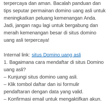
terpercaya dan aman. Bacalah panduan dan
tips seputar permainan domino uang asli untuk
meningkatkan peluang kemenangan Anda.
Jadi, jangan ragu lagi untuk bergabung dan
meraih kemenangan besar di situs domino
uang asli terpercaya!
Internal link:
situs Domino uang asli
1. Bagaimana cara mendaftar di situs Domino
uang asli?
– Kunjungi situs domino uang asli.
– Klik tombol daftar dan isi formulir
pendaftaran dengan data yang valid.
– Konfirmasi email untuk mengaktifkan akun.