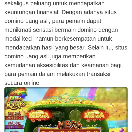
sekaligus peluang untuk mendapatkan
keuntungan finansial. Dengan adanya situs
domino uang asli, para pemain dapat
menikmati sensasi bermain domino dengan
modal kecil namun berkesempatan untuk
mendapatkan hasil yang besar. Selain itu, situs
domino uang asli juga memberikan
kemudahan aksesibilitas dan keamanan bagi
para pemain dalam melakukan transaksi
secara online.