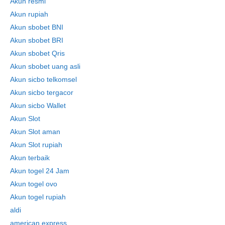
Akun resmi
Akun rupiah
Akun sbobet BNI
Akun sbobet BRI
Skip
Akun sbobet Qris
to
Akun sbobet uang asli
content
Akun sicbo telkomsel
Akun sicbo tergacor
Akun sicbo Wallet
Akun Slot
Akun Slot aman
Akun Slot rupiah
Akun terbaik
Akun togel 24 Jam
Akun togel ovo
Akun togel rupiah
aldi
american express