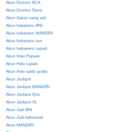
Akun Domino BCA
Akun Domino Dana
Akun Gacor uang asli
Akun habanero BNI
Akun habanero MANDIRI
Akun habanero ovo
Akun habanero rupiah
Akun Hoki Populer
Akun Hoki rupiah
Akun Hoki saldo gratis
Akun Jackpot
Akun Jackpot MANDIRI
Akun Jackpot Qris
Akun Jackpot XL
Akun Judi BNI
Akun Judi telkomsel
Akun MANDIRI