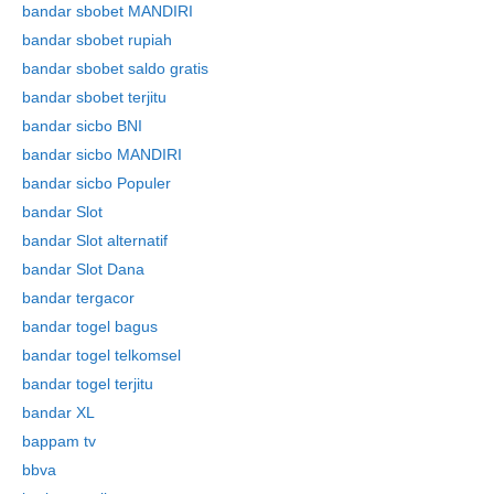
bandar sbobet MANDIRI
bandar sbobet rupiah
bandar sbobet saldo gratis
bandar sbobet terjitu
bandar sicbo BNI
bandar sicbo MANDIRI
bandar sicbo Populer
bandar Slot
bandar Slot alternatif
bandar Slot Dana
bandar tergacor
bandar togel bagus
bandar togel telkomsel
bandar togel terjitu
bandar XL
bappam tv
bbva