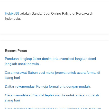
Hokiku88
adalah Bandar Judi Online Paling di Percaya di
Indonesia.
Recent Posts
Panduan lengkap Jaket denim pria oversized langkah demi
langkah untuk pemula.
Cara merawat Sabun cuci muka jerawat untuk acara formal di
siang hari
Daftar rekomendasi Kemeja formal pria dengan mudah.
Cara memutihkan Sandal teplek wanita untuk acara formal di
siang hari