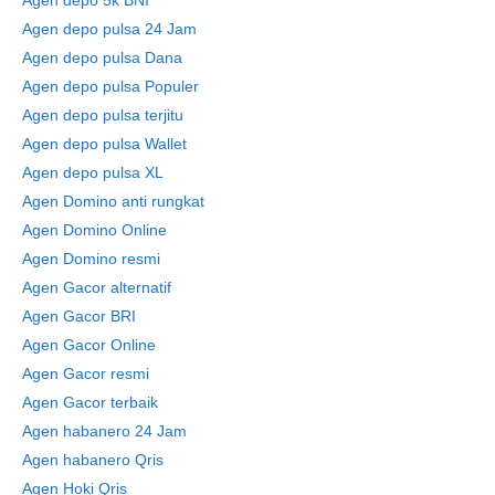
Agen depo pulsa 24 Jam
Agen depo pulsa Dana
Agen depo pulsa Populer
Agen depo pulsa terjitu
Agen depo pulsa Wallet
Agen depo pulsa XL
Agen Domino anti rungkat
Agen Domino Online
Agen Domino resmi
Agen Gacor alternatif
Agen Gacor BRI
Agen Gacor Online
Agen Gacor resmi
Agen Gacor terbaik
Agen habanero 24 Jam
Agen habanero Qris
Agen Hoki Qris