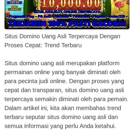
Situs Domino Uang Asli Terpercaya Dengan
Proses Cepat: Trend Terbaru
Situs domino uang asli merupakan platform
permainan online yang banyak diminati oleh
para pecinta judi online. Dengan proses yang
cepat dan transparan, situs domino uang asli
terpercaya semakin diminati oleh para pemain.
Dalam artikel ini, kita akan membahas trend
terbaru seputar situs domino uang asli dan
semua informasi yang perlu Anda ketahui.