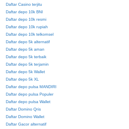
Daftar Casino terjitu
Daftar depo 10k BNI
Daftar depo 10k resmi
Daftar depo 10k rupiah
Daftar depo 10k telkomsel
Daftar depo 5k alternatif
Daftar depo 5k aman
Daftar depo 5k terbaik
Daftar depo 5k terjamin
Daftar depo 5k Wallet
Daftar depo 5k XL
Daftar depo pulsa MANDIRI
Daftar depo pulsa Populer
Daftar depo pulsa Wallet
Daftar Domino Qris
Daftar Domino Wallet
Daftar Gacor alternatif