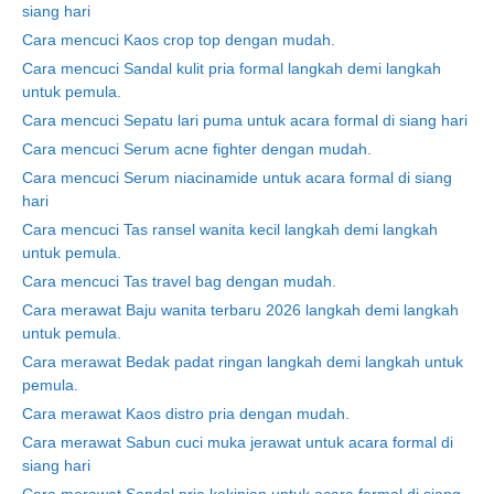
siang hari
Cara mencuci Kaos crop top dengan mudah.
Cara mencuci Sandal kulit pria formal langkah demi langkah
untuk pemula.
Cara mencuci Sepatu lari puma untuk acara formal di siang hari
Cara mencuci Serum acne fighter dengan mudah.
Cara mencuci Serum niacinamide untuk acara formal di siang
hari
Cara mencuci Tas ransel wanita kecil langkah demi langkah
untuk pemula.
Cara mencuci Tas travel bag dengan mudah.
Cara merawat Baju wanita terbaru 2026 langkah demi langkah
untuk pemula.
Cara merawat Bedak padat ringan langkah demi langkah untuk
pemula.
Cara merawat Kaos distro pria dengan mudah.
Cara merawat Sabun cuci muka jerawat untuk acara formal di
siang hari
Cara merawat Sandal pria kekinian untuk acara formal di siang