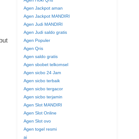
Agen Hoki Qris
Agen Jackpot aman
Agen Jackpot MANDIRI
Agen Judi MANDIRI
Agen Judi saldo gratis
but
Agen Populer
Agen Qris
Agen saldo gratis
Agen sbobet telkomsel
Agen sicbo 24 Jam
Agen sicbo terbaik
Agen sicbo tergacor
Agen sicbo terjamin
Agen Slot MANDIRI
Agen Slot Online
Agen Slot ovo
Agen togel resmi
ai