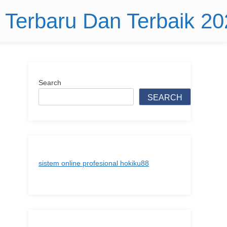
r Terbaru Dan Terbaik 2
Search
SEARCH
sistem online profesional hokiku88