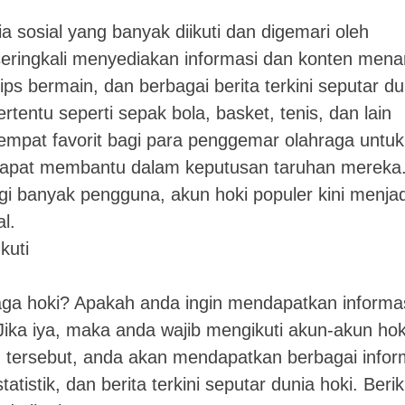
 sosial yang banyak diikuti dan digemari oleh
seringkali menyediakan informasi dan konten mena
ips bermain, dan berbagai berita terkini seputar du
tentu seperti sepak bola, basket, tenis, dan lain
tempat favorit bagi para penggemar olahraga untuk
 dapat membantu dalam keputusan taruhan mereka
gi banyak pengguna, akun hoki populer kini menjad
l.
ga hoki? Apakah anda ingin mendapatkan informa
Jika iya, maka anda wajib mengikuti akun-akun hok
n tersebut, anda akan mendapatkan berbagai infor
tistik, dan berita terkini seputar dunia hoki. Berik