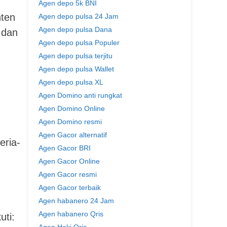
Agen depo 5k BNI
nten
Agen depo pulsa 24 Jam
Agen depo pulsa Dana
 dan
Agen depo pulsa Populer
Agen depo pulsa terjitu
Agen depo pulsa Wallet
Agen depo pulsa XL
Agen Domino anti rungkat
Agen Domino Online
Agen Domino resmi
Agen Gacor alternatif
eria-
Agen Gacor BRI
Agen Gacor Online
Agen Gacor resmi
Agen Gacor terbaik
Agen habanero 24 Jam
Agen habanero Qris
uti: