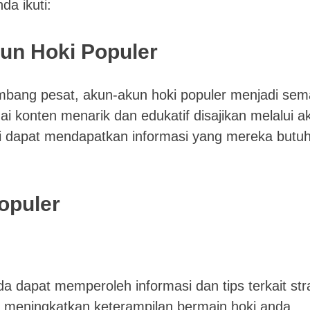
da ikuti:
kun Hoki Populer
mbang pesat, akun-akun hoki populer menjadi sem
gai konten menarik dan edukatif disajikan melalui a
i dapat mendapatkan informasi yang mereka butu
opuler
a dapat memperoleh informasi dan tips terkait str
at meningkatkan keterampilan bermain hoki anda.