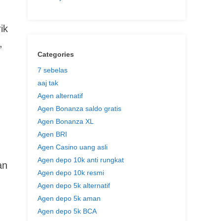
ik
,
Categories
7 sebelas
aaj tak
Agen alternatif
Agen Bonanza saldo gratis
Agen Bonanza XL
Agen BRI
Agen Casino uang asli
Agen depo 10k anti rungkat
an
Agen depo 10k resmi
Agen depo 5k alternatif
Agen depo 5k aman
Agen depo 5k BCA