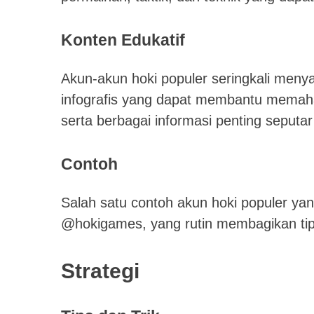
Konten Edukatif
Akun-akun hoki populer seringkali menyaj
infografis yang dapat membantu memaha
serta berbagai informasi penting seputar
Contoh
Salah satu contoh akun hoki populer ya
@hokigames, yang rutin membagikan tips,
Strategi