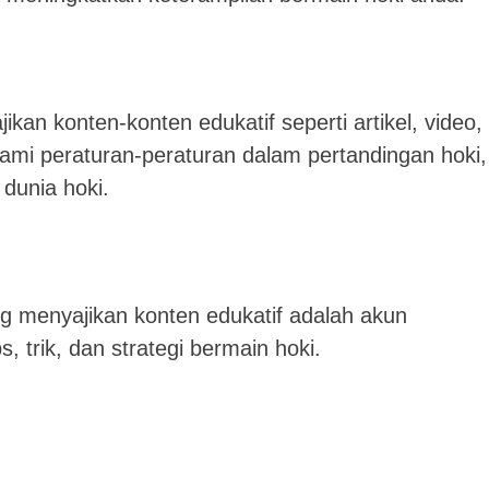
ikan konten-konten edukatif seperti artikel, video,
mi peraturan-peraturan dalam pertandingan hoki,
 dunia hoki.
ng menyajikan konten edukatif adalah akun
 trik, dan strategi bermain hoki.