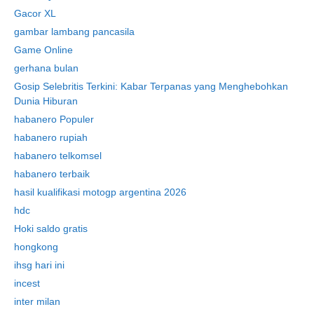
Gacor XL
gambar lambang pancasila
Game Online
gerhana bulan
Gosip Selebritis Terkini: Kabar Terpanas yang Menghebohkan
Dunia Hiburan
habanero Populer
habanero rupiah
habanero telkomsel
habanero terbaik
hasil kualifikasi motogp argentina 2026
hdc
Hoki saldo gratis
hongkong
ihsg hari ini
incest
inter milan