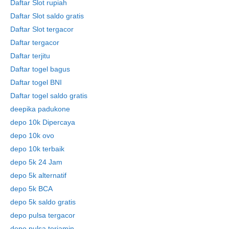
Daftar Slot rupiah
Daftar Slot saldo gratis
Daftar Slot tergacor
Daftar tergacor
Daftar terjitu
Daftar togel bagus
Daftar togel BNI
Daftar togel saldo gratis
deepika padukone
depo 10k Dipercaya
depo 10k ovo
depo 10k terbaik
depo 5k 24 Jam
depo 5k alternatif
depo 5k BCA
depo 5k saldo gratis
depo pulsa tergacor
depo pulsa terjamin