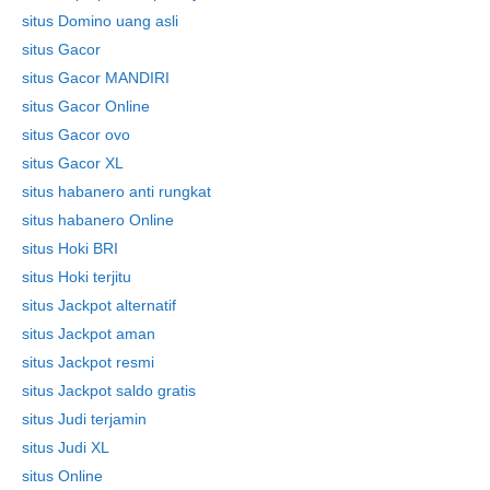
situs Domino uang asli
situs Gacor
situs Gacor MANDIRI
situs Gacor Online
situs Gacor ovo
situs Gacor XL
situs habanero anti rungkat
situs habanero Online
situs Hoki BRI
situs Hoki terjitu
situs Jackpot alternatif
situs Jackpot aman
situs Jackpot resmi
situs Jackpot saldo gratis
situs Judi terjamin
situs Judi XL
situs Online