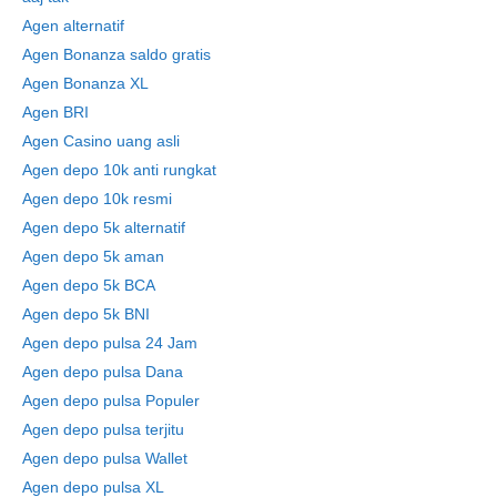
Agen alternatif
Agen Bonanza saldo gratis
Agen Bonanza XL
Agen BRI
Agen Casino uang asli
Agen depo 10k anti rungkat
Agen depo 10k resmi
Agen depo 5k alternatif
Agen depo 5k aman
Agen depo 5k BCA
Agen depo 5k BNI
Agen depo pulsa 24 Jam
Agen depo pulsa Dana
Agen depo pulsa Populer
Agen depo pulsa terjitu
Agen depo pulsa Wallet
Agen depo pulsa XL