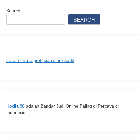
Search
SEARCH
sistem online profesional hokiku88
Hokiku88
adalah Bandar Judi Online Paling di Percaya di
Indonesia.