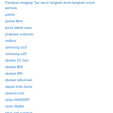
Panduan lengkap Tas serut langkah demi langkah untuk
pemula.
pantai
pelota libre
pizza dekat saya
prabowo subianto
redbus
samsung a10
samsung a20
sbobet 24 Jam
sbobet BNI
sbobet BRI
sbobet telkomsel
sepak bola dunia
seword.com
sicbo MANDIRI
sicbo Wallet
situs anti rungkat