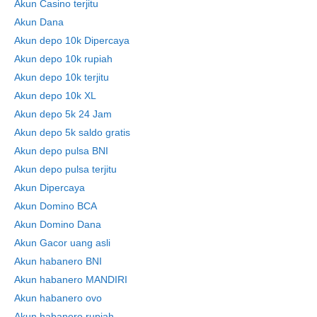
Akun Casino terjitu
Akun Dana
Akun depo 10k Dipercaya
Akun depo 10k rupiah
Akun depo 10k terjitu
Akun depo 10k XL
Akun depo 5k 24 Jam
Akun depo 5k saldo gratis
Akun depo pulsa BNI
Akun depo pulsa terjitu
Akun Dipercaya
Akun Domino BCA
Akun Domino Dana
Akun Gacor uang asli
Akun habanero BNI
Akun habanero MANDIRI
Akun habanero ovo
Akun habanero rupiah