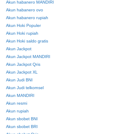
Akun habanero MANDIRI
Akun habanero ovo
Akun habanero rupiah
Akun Hoki Populer
Akun Hoki rupiah
Akun Hoki saldo gratis
Akun Jackpot
Akun Jackpot MANDIRI
Akun Jackpot Qris
Akun Jackpot XL
Akun Judi BNI
Akun Judi telkomsel
Akun MANDIRI
Akun resmi
Akun rupiah
Akun sbobet BNI
Akun sbobet BRI