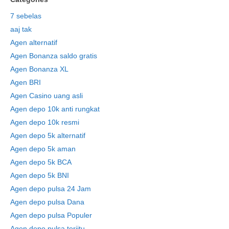
7 sebelas
aaj tak
Agen alternatif
Agen Bonanza saldo gratis
Agen Bonanza XL
Agen BRI
Agen Casino uang asli
Agen depo 10k anti rungkat
Agen depo 10k resmi
Agen depo 5k alternatif
Agen depo 5k aman
Agen depo 5k BCA
Agen depo 5k BNI
Agen depo pulsa 24 Jam
Agen depo pulsa Dana
Agen depo pulsa Populer
Agen depo pulsa terjitu