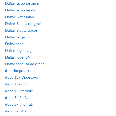
Daftar sicbo terjamin
Daftar sicbo terjitu
Daftar Slot rupiah
Daftar Slot saldo gratis
Daftar Slot tergacor
Daftar tergacor
Daftar terjitu
Daftar togel bagus
Daftar togel BNI
Daftar togel saldo gratis
deepika padukone
depo 10k Dipercaya
depo 10k ovo
depo 10k terbaik
depo 5k 24 Jam
depo 5k alternatif
depo 5k BCA