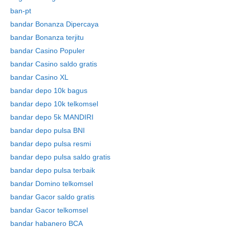
ban-pt
bandar Bonanza Dipercaya
bandar Bonanza terjitu
bandar Casino Populer
bandar Casino saldo gratis
bandar Casino XL
bandar depo 10k bagus
bandar depo 10k telkomsel
bandar depo 5k MANDIRI
bandar depo pulsa BNI
bandar depo pulsa resmi
bandar depo pulsa saldo gratis
bandar depo pulsa terbaik
bandar Domino telkomsel
bandar Gacor saldo gratis
bandar Gacor telkomsel
bandar habanero BCA