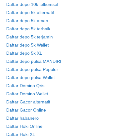
Daftar depo 10k telkomsel
Daftar depo 5k alternatif
Daftar depo 5k aman
Daftar depo 5k terbaik
Daftar depo 5k terjamin
Daftar depo 5k Wallet
Daftar depo 5k XL
Daftar depo pulsa MANDIRI
Daftar depo pulsa Populer
Daftar depo pulsa Wallet
Daftar Domino Qris
Daftar Domino Wallet
Daftar Gacor alternatif
Daftar Gacor Online
Daftar habanero
Daftar Hoki Online
Daftar Hoki XL