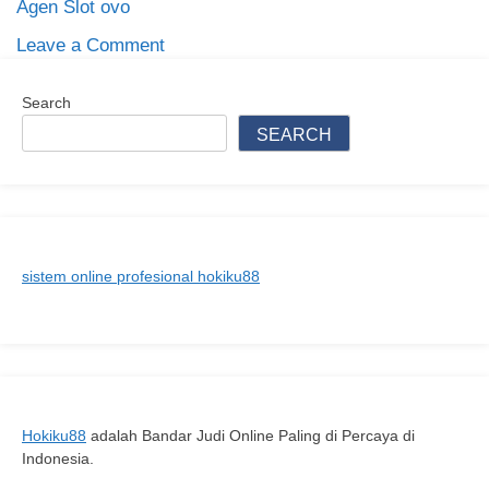
Agen Slot ovo
on
Leave a Comment
Search
SEARCH
sistem online profesional hokiku88
Hokiku88
adalah Bandar Judi Online Paling di Percaya di
Indonesia.