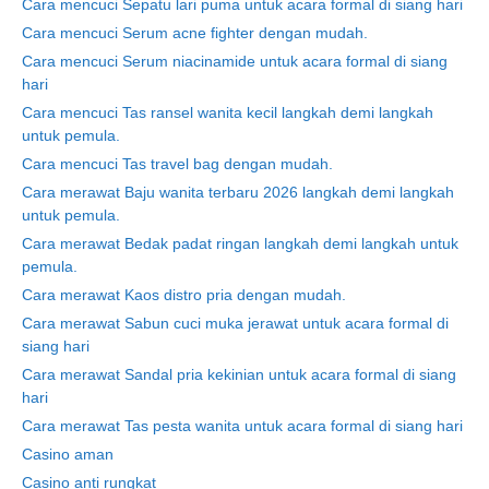
Cara mencuci Sepatu lari puma untuk acara formal di siang hari
Cara mencuci Serum acne fighter dengan mudah.
Cara mencuci Serum niacinamide untuk acara formal di siang
hari
Cara mencuci Tas ransel wanita kecil langkah demi langkah
untuk pemula.
Cara mencuci Tas travel bag dengan mudah.
Cara merawat Baju wanita terbaru 2026 langkah demi langkah
untuk pemula.
Cara merawat Bedak padat ringan langkah demi langkah untuk
pemula.
Cara merawat Kaos distro pria dengan mudah.
Skip
Cara merawat Sabun cuci muka jerawat untuk acara formal di
to
siang hari
content
Cara merawat Sandal pria kekinian untuk acara formal di siang
hari
Cara merawat Tas pesta wanita untuk acara formal di siang hari
Casino aman
Casino anti rungkat