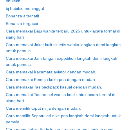
bhulekh
bj habibie meninggal
Bonanza alternatif
Bonanza tergacor
Cara memakai Baju wanita terbaru 2026 untuk acara formal di
siang hari
Cara memakai Jaket kulit sintetis wanita langkah demi langkah
untuk pemula.
Cara memakai Jam tangan expedition langkah demi langkah
untuk pemula.
Cara memakai Kacamata aviator dengan mudah.
Cara memakai Kemeja koko pria dengan mudah.
Cara memakai Tas backpack kasual dengan mudah.
Cara memakai Tas ransel wanita kecil untuk acara formal di
siang hari
Cara memilih Ciput ninja dengan mudah.
Cara memilih Sepatu lari nike pria langkah demi langkah untuk
pemula.
Cara memutihkan Body lotion aroma parfum langkah demi