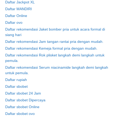
Daftar Jackpot XL
Daftar MANDIRI
Daftar Online
Daftar ovo
Daftar rekomendasi Jaket bomber pria untuk acara formal di
siang hari
Daftar rekomendasi Jam tangan rantai pria dengan mudah.
Daftar rekomendasi Kemeja formal pria dengan mudah.
Daftar rekomendasi Rok plisket langkah demi langkah untuk
pemula.
Daftar rekomendasi Serum niacinamide langkah demi langkah
untuk pemula.
Daftar rupiah
Daftar sbobet
Daftar sbobet 24 Jam
Daftar sbobet Dipercaya
Daftar sbobet Online
Daftar sbobet ovo