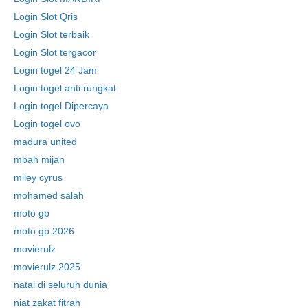
Login Slot Qris
Login Slot terbaik
Login Slot tergacor
Login togel 24 Jam
Login togel anti rungkat
Login togel Dipercaya
Login togel ovo
madura united
mbah mijan
miley cyrus
mohamed salah
moto gp
moto gp 2026
movierulz
movierulz 2025
natal di seluruh dunia
niat zakat fitrah