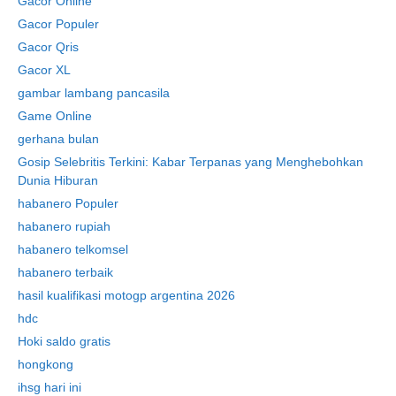
Gacor Online
Gacor Populer
Gacor Qris
Gacor XL
gambar lambang pancasila
Game Online
gerhana bulan
Gosip Selebritis Terkini: Kabar Terpanas yang Menghebohkan
Dunia Hiburan
habanero Populer
habanero rupiah
habanero telkomsel
habanero terbaik
hasil kualifikasi motogp argentina 2026
hdc
Hoki saldo gratis
hongkong
ihsg hari ini