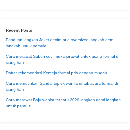
Recent Posts
Panduan lengkap Jaket denim pria oversized langkah demi
langkah untuk pemula.
Cara merawat Sabun cuci muka jerawat untuk acara formal di
siang hari
Daftar rekomendasi Kemeja formal pria dengan mudah.
Cara memutihkan Sandal teplek wanita untuk acara formal di
siang hari
Cara merawat Baju wanita terbaru 2026 langkah demi langkah
untuk pemula.