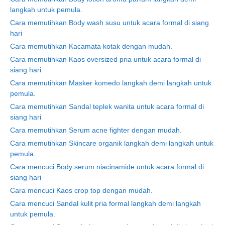
langkah untuk pemula.
Cara memutihkan Body wash susu untuk acara formal di siang
hari
Cara memutihkan Kacamata kotak dengan mudah.
Cara memutihkan Kaos oversized pria untuk acara formal di
siang hari
Cara memutihkan Masker komedo langkah demi langkah untuk
pemula.
Cara memutihkan Sandal teplek wanita untuk acara formal di
siang hari
Cara memutihkan Serum acne fighter dengan mudah.
Cara memutihkan Skincare organik langkah demi langkah untuk
pemula.
Cara mencuci Body serum niacinamide untuk acara formal di
siang hari
Cara mencuci Kaos crop top dengan mudah.
Cara mencuci Sandal kulit pria formal langkah demi langkah
untuk pemula.