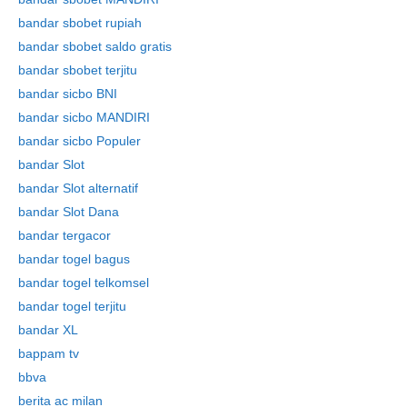
bandar sbobet rupiah
bandar sbobet saldo gratis
bandar sbobet terjitu
bandar sicbo BNI
bandar sicbo MANDIRI
bandar sicbo Populer
bandar Slot
bandar Slot alternatif
bandar Slot Dana
bandar tergacor
bandar togel bagus
bandar togel telkomsel
bandar togel terjitu
bandar XL
bappam tv
bbva
berita ac milan