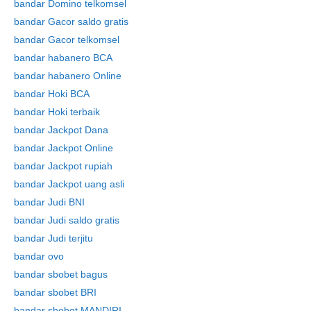
bandar Domino telkomsel
bandar Gacor saldo gratis
bandar Gacor telkomsel
bandar habanero BCA
bandar habanero Online
bandar Hoki BCA
bandar Hoki terbaik
bandar Jackpot Dana
bandar Jackpot Online
bandar Jackpot rupiah
bandar Jackpot uang asli
bandar Judi BNI
bandar Judi saldo gratis
bandar Judi terjitu
bandar ovo
bandar sbobet bagus
bandar sbobet BRI
bandar sbobet MANDIRI