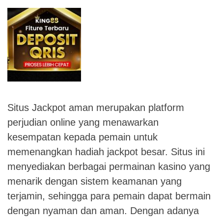
Situs Jackpot aman merupakan platform
perjudian online yang menawarkan
kesempatan kepada pemain untuk
memenangkan hadiah jackpot besar. Situs ini
menyediakan berbagai permainan kasino yang
menarik dengan sistem keamanan yang
terjamin, sehingga para pemain dapat bermain
dengan nyaman dan aman. Dengan adanya