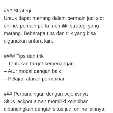
### Strategi
Untuk dapat menang dalam bermain judi slot
online, pemain perlu memiliki strategi yang
matang. Beberapa tips dan trik yang bisa
digunakan antara lain:
#### Tips dan trik
– Tentukan target kemenangan
– Atur modal dengan baik
– Pelajari aturan permainan
### Perbandingan dengan sejenisnya
Situs jackpot aman memiliki kelebihan
dibandingkan dengan situs judi online lainnya.