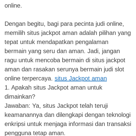
online.
Dengan begitu, bagi para pecinta judi online,
memilih situs jackpot aman adalah pilihan yang
tepat untuk mendapatkan pengalaman
bermain yang seru dan aman. Jadi, jangan
ragu untuk mencoba bermain di situs jackpot
aman dan rasakan serunya bermain judi slot
online terpercaya.
situs Jackpot aman
1. Apakah situs Jackpot aman untuk
dimainkan?
Jawaban: Ya, situs Jackpot telah teruji
keamanannya dan dilengkapi dengan teknologi
enkripsi untuk menjaga informasi dan transaksi
pengguna tetap aman.