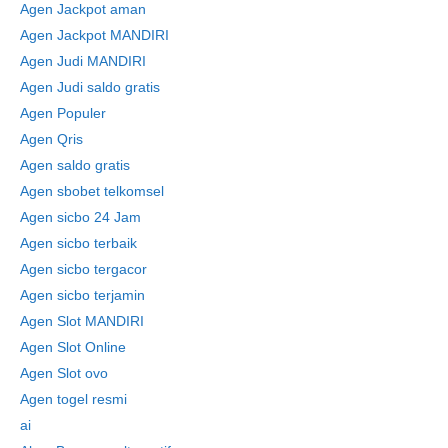
Agen Jackpot aman
Agen Jackpot MANDIRI
Agen Judi MANDIRI
Agen Judi saldo gratis
Agen Populer
Agen Qris
Agen saldo gratis
Agen sbobet telkomsel
Agen sicbo 24 Jam
Agen sicbo terbaik
Agen sicbo tergacor
Agen sicbo terjamin
Agen Slot MANDIRI
Agen Slot Online
Agen Slot ovo
Agen togel resmi
ai