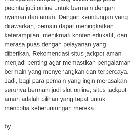
pecinta judi online untuk bermain dengan
nyaman dan aman. Dengan keuntungan yang
ditawarkan, pemain dapat meningkatkan
keterampilan, menikmati konten edukatif, dan
merasa puas dengan pelayanan yang
diberikan. Rekomendasi situs jackpot aman
menjadi penting agar memastikan pengalaman
bermain yang menyenangkan dan terpercaya.
Jadi, bagi para pemain yang ingin merasakan
serunya bermain judi slot online, situs jackpot
aman adalah pilihan yang tepat untuk
mencoba keberuntungan mereka.
by