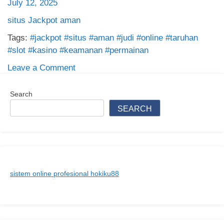
July 12, 2025
situs Jackpot aman
Tags:
#jackpot #situs #aman #judi #online #taruhan
#slot #kasino #keamanan #permainan
on
Leave a Comment
Situs
Jackpot
Search
Aman:
SEARCH
Tempat
Bermain
Judi
Slot
Online
sistem online profesional hokiku88
Terpercaya