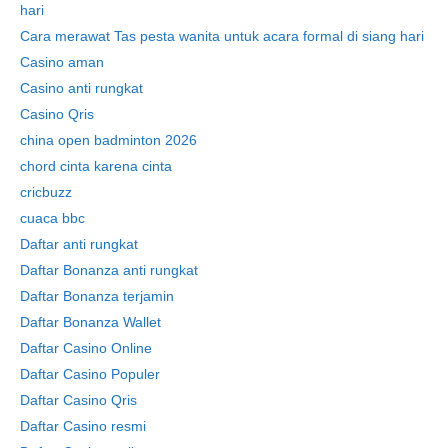
hari
Cara merawat Tas pesta wanita untuk acara formal di siang hari
Casino aman
Casino anti rungkat
Casino Qris
china open badminton 2026
chord cinta karena cinta
cricbuzz
cuaca bbc
Daftar anti rungkat
Daftar Bonanza anti rungkat
Daftar Bonanza terjamin
Daftar Bonanza Wallet
Daftar Casino Online
Daftar Casino Populer
Daftar Casino Qris
Daftar Casino resmi