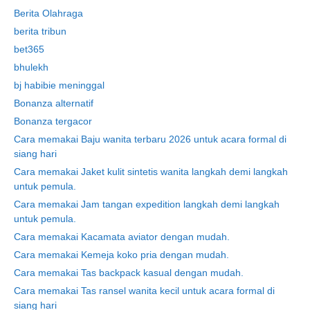
Berita Olahraga
berita tribun
bet365
bhulekh
bj habibie meninggal
Bonanza alternatif
Bonanza tergacor
Cara memakai Baju wanita terbaru 2026 untuk acara formal di
siang hari
Cara memakai Jaket kulit sintetis wanita langkah demi langkah
untuk pemula.
Cara memakai Jam tangan expedition langkah demi langkah
untuk pemula.
Cara memakai Kacamata aviator dengan mudah.
Cara memakai Kemeja koko pria dengan mudah.
Cara memakai Tas backpack kasual dengan mudah.
Cara memakai Tas ransel wanita kecil untuk acara formal di
siang hari