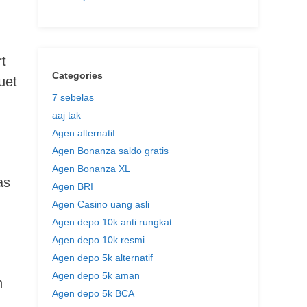
rt
Categories
uet
7 sebelas
aaj tak
Agen alternatif
Agen Bonanza saldo gratis
Agen Bonanza XL
as
Agen BRI
Agen Casino uang asli
Agen depo 10k anti rungkat
Agen depo 10k resmi
Agen depo 5k alternatif
Agen depo 5k aman
n
Agen depo 5k BCA