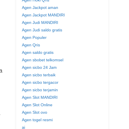
Agen Hoki Qris
Agen Jackpot aman
Agen Jackpot MANDIRI
Agen Judi MANDIRI
Agen Judi saldo gratis
Agen Populer
Agen Qris
Agen saldo gratis
Agen sbobet telkomsel
Agen sicbo 24 Jam
a
Agen sicbo terbaik
Agen sicbo tergacor
Agen sicbo terjamin
Agen Slot MANDIRI
Agen Slot Online
a
Agen Slot ovo
Agen togel resmi
ai