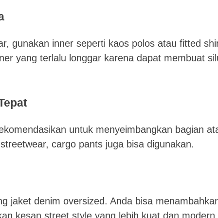
a
, gunakan inner seperti kaos polos atau fitted shi
nner yang terlalu longgar karena dapat membuat sil
Tepat
t direkomendasikan untuk menyeimbangkan bagian at
h streetwear, cargo pants juga bisa digunakan.
ing jaket denim oversized. Anda bisa menambahka
kan kesan street style yang lebih kuat dan modern.