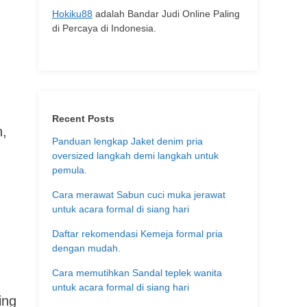
Hokiku88
adalah Bandar Judi Online Paling
di Percaya di Indonesia.
n
Recent Posts
h,
Panduan lengkap Jaket denim pria
oversized langkah demi langkah untuk
pemula.
Cara merawat Sabun cuci muka jerawat
untuk acara formal di siang hari
Daftar rekomendasi Kemeja formal pria
dengan mudah.
Cara memutihkan Sandal teplek wanita
untuk acara formal di siang hari
ing