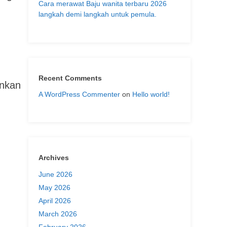
Cara merawat Baju wanita terbaru 2026
langkah demi langkah untuk pemula.
Recent Comments
ankan
A WordPress Commenter
on
Hello world!
Archives
June 2026
May 2026
April 2026
March 2026
February 2026