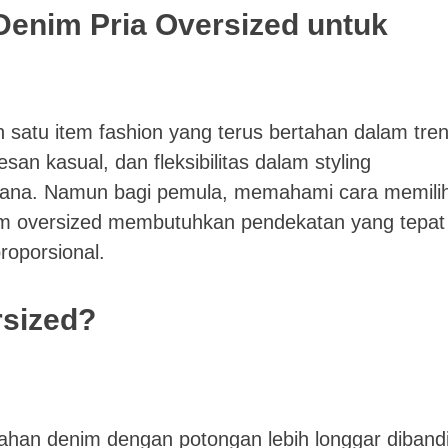
enim Pria Oversized untuk
h satu item fashion yang terus bertahan dalam tre
an kasual, dan fleksibilitas dalam styling
ana. Namun bagi pemula, memahami cara memili
m oversized membutuhkan pendekatan yang tepat
proporsional.
rsized?
bahan denim dengan potongan lebih longgar diband