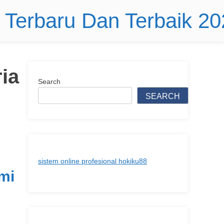
r Terbaru Dan Terbaik 2
ia
Search
SEARCH
sistem online profesional hokiku88
mi