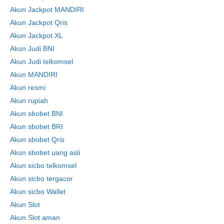
Akun Jackpot MANDIRI
Akun Jackpot Qris
Akun Jackpot XL
Akun Judi BNI
Akun Judi telkomsel
Akun MANDIRI
Akun resmi
Skip
Akun rupiah
to
Akun sbobet BNI
content
Akun sbobet BRI
Akun sbobet Qris
Akun sbobet uang asli
Akun sicbo telkomsel
Akun sicbo tergacor
Akun sicbo Wallet
Akun Slot
Akun Slot aman