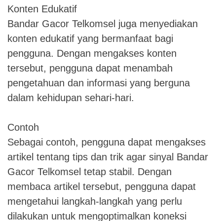
Konten Edukatif
Bandar Gacor Telkomsel juga menyediakan
konten edukatif yang bermanfaat bagi
pengguna. Dengan mengakses konten
tersebut, pengguna dapat menambah
pengetahuan dan informasi yang berguna
dalam kehidupan sehari-hari.
Contoh
Sebagai contoh, pengguna dapat mengakses
artikel tentang tips dan trik agar sinyal Bandar
Gacor Telkomsel tetap stabil. Dengan
membaca artikel tersebut, pengguna dapat
mengetahui langkah-langkah yang perlu
dilakukan untuk mengoptimalkan koneksi