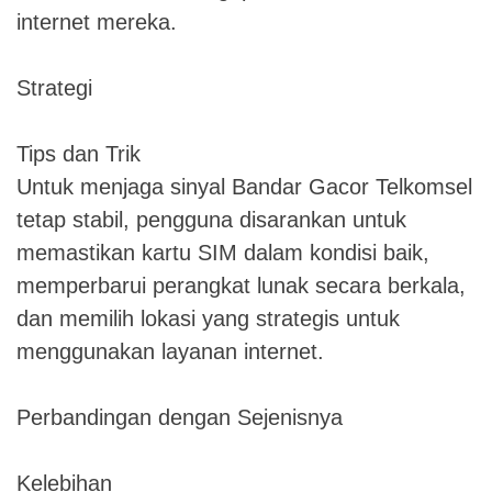
internet mereka.
Strategi
Tips dan Trik
Untuk menjaga sinyal Bandar Gacor Telkomsel
tetap stabil, pengguna disarankan untuk
memastikan kartu SIM dalam kondisi baik,
memperbarui perangkat lunak secara berkala,
dan memilih lokasi yang strategis untuk
menggunakan layanan internet.
Perbandingan dengan Sejenisnya
Kelebihan