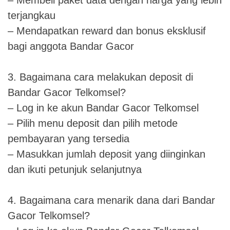
– Membeli paket data dengan harga yang lebih
terjangkau
– Mendapatkan reward dan bonus eksklusif
bagi anggota Bandar Gacor
3. Bagaimana cara melakukan deposit di
Bandar Gacor Telkomsel?
– Log in ke akun Bandar Gacor Telkomsel
– Pilih menu deposit dan pilih metode
pembayaran yang tersedia
– Masukkan jumlah deposit yang diinginkan
dan ikuti petunjuk selanjutnya
4. Bagaimana cara menarik dana dari Bandar
Gacor Telkomsel?