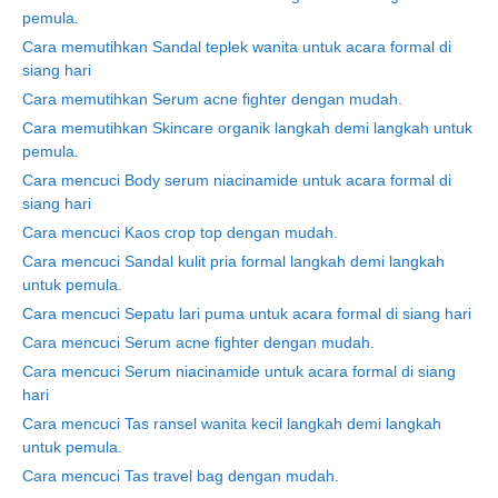
pemula.
Cara memutihkan Sandal teplek wanita untuk acara formal di
siang hari
Cara memutihkan Serum acne fighter dengan mudah.
Cara memutihkan Skincare organik langkah demi langkah untuk
pemula.
Cara mencuci Body serum niacinamide untuk acara formal di
siang hari
Cara mencuci Kaos crop top dengan mudah.
Cara mencuci Sandal kulit pria formal langkah demi langkah
untuk pemula.
Cara mencuci Sepatu lari puma untuk acara formal di siang hari
Cara mencuci Serum acne fighter dengan mudah.
Cara mencuci Serum niacinamide untuk acara formal di siang
hari
Cara mencuci Tas ransel wanita kecil langkah demi langkah
untuk pemula.
Cara mencuci Tas travel bag dengan mudah.