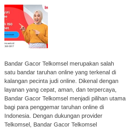
Bandar Gacor Telkomsel merupakan salah
satu bandar taruhan online yang terkenal di
kalangan pecinta judi online. Dikenal dengan
layanan yang cepat, aman, dan terpercaya,
Bandar Gacor Telkomsel menjadi pilihan utama
bagi para penggemar taruhan online di
Indonesia. Dengan dukungan provider
Telkomsel, Bandar Gacor Telkomsel