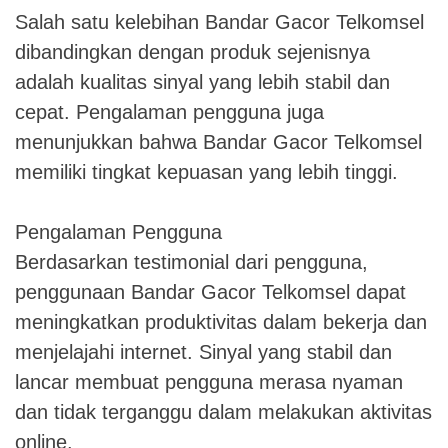
Salah satu kelebihan Bandar Gacor Telkomsel
dibandingkan dengan produk sejenisnya
adalah kualitas sinyal yang lebih stabil dan
cepat. Pengalaman pengguna juga
menunjukkan bahwa Bandar Gacor Telkomsel
memiliki tingkat kepuasan yang lebih tinggi.
Pengalaman Pengguna
Berdasarkan testimonial dari pengguna,
penggunaan Bandar Gacor Telkomsel dapat
meningkatkan produktivitas dalam bekerja dan
menjelajahi internet. Sinyal yang stabil dan
lancar membuat pengguna merasa nyaman
dan tidak terganggu dalam melakukan aktivitas
online.