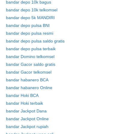
bandar depo 10k bagus
bandar depo 10k telkomsel
bandar depo 5k MANDIRI
bandar depo pulsa BNI
bandar depo pulsa resmi
bandar depo pulsa saldo gratis
bandar depo pulsa terbaik
bandar Domino telkomsel
bandar Gacor saldo gratis
bandar Gacor telkomsel
bandar habanero BCA
bandar habanero Online
bandar Hoki BCA
bandar Hoki terbaik
bandar Jackpot Dana
bandar Jackpot Online
bandar Jackpot rupiah