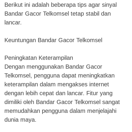
Berikut ini adalah beberapa tips agar sinyal
Bandar Gacor Telkomsel tetap stabil dan
lancar.
Keuntungan Bandar Gacor Telkomsel
Peningkatan Keterampilan
Dengan menggunakan Bandar Gacor
Telkomsel, pengguna dapat meningkatkan
keterampilan dalam mengakses internet
dengan lebih cepat dan lancar. Fitur yang
dimiliki oleh Bandar Gacor Telkomsel sangat
memudahkan pengguna dalam menjelajahi
dunia maya.