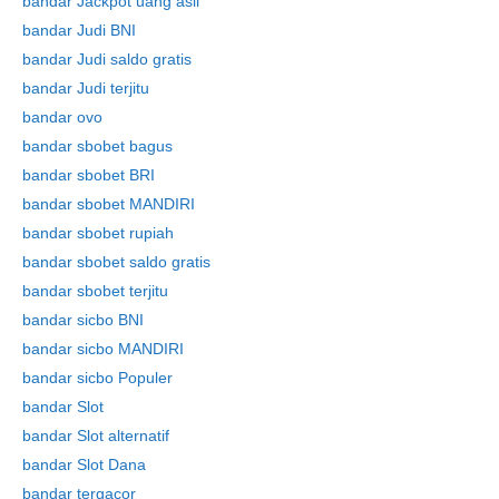
bandar Jackpot uang asli
bandar Judi BNI
bandar Judi saldo gratis
bandar Judi terjitu
bandar ovo
bandar sbobet bagus
bandar sbobet BRI
bandar sbobet MANDIRI
bandar sbobet rupiah
bandar sbobet saldo gratis
bandar sbobet terjitu
bandar sicbo BNI
bandar sicbo MANDIRI
bandar sicbo Populer
bandar Slot
bandar Slot alternatif
bandar Slot Dana
bandar tergacor