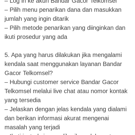
– Log in ke akun Bandar Gacor Telkomsel
– Pilih menu penarikan dana dan masukkan
jumlah yang ingin ditarik
– Pilih metode penarikan yang diinginkan dan
ikuti prosedur yang ada
5. Apa yang harus dilakukan jika mengalami
kendala saat menggunakan layanan Bandar
Gacor Telkomsel?
– Hubungi customer service Bandar Gacor
Telkomsel melalui live chat atau nomor kontak
yang tersedia
– Jelaskan dengan jelas kendala yang dialami
dan berikan informasi akurat mengenai
masalah yang terjadi