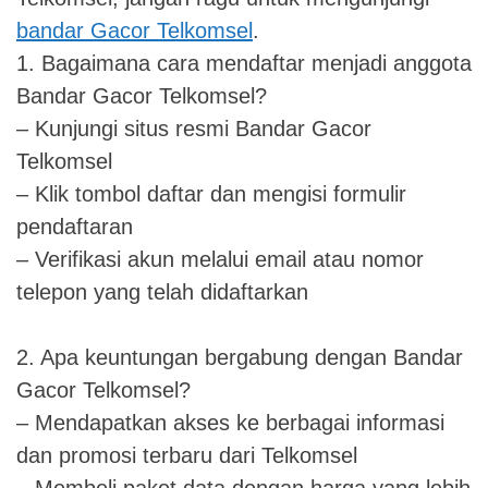
bandar Gacor Telkomsel
.
1. Bagaimana cara mendaftar menjadi anggota
Bandar Gacor Telkomsel?
– Kunjungi situs resmi Bandar Gacor
Telkomsel
– Klik tombol daftar dan mengisi formulir
pendaftaran
– Verifikasi akun melalui email atau nomor
telepon yang telah didaftarkan
2. Apa keuntungan bergabung dengan Bandar
Gacor Telkomsel?
– Mendapatkan akses ke berbagai informasi
dan promosi terbaru dari Telkomsel