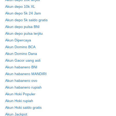
Akun depo 10k XL
Akun depo 5k 24 Jam
Akun depo 5k saldo gratis
Akun depo pulsa BNI
Akun depo pulsa terjitu
Akun Dipercaya
Akun Domino BCA
Akun Domino Dana
Akun Gacor uang asli
Akun habanero BNI
Akun habanero MANDIRI
Akun habanero ovo
Akun habanero rupiah
Akun Hoki Populer
Akun Hoki rupiah
Akun Hoki saldo gratis
Akun Jackpot