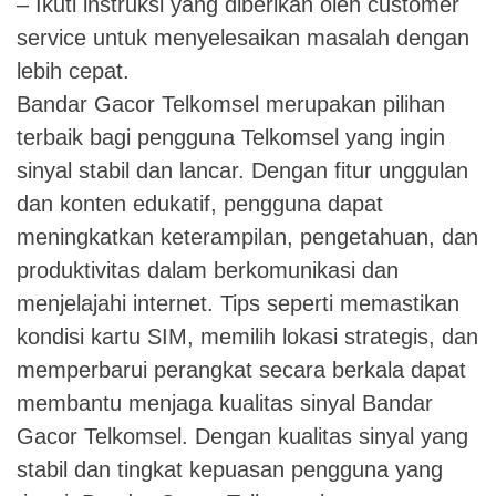
– Ikuti instruksi yang diberikan oleh customer
service untuk menyelesaikan masalah dengan
lebih cepat.
Bandar Gacor Telkomsel merupakan pilihan
terbaik bagi pengguna Telkomsel yang ingin
sinyal stabil dan lancar. Dengan fitur unggulan
dan konten edukatif, pengguna dapat
meningkatkan keterampilan, pengetahuan, dan
produktivitas dalam berkomunikasi dan
menjelajahi internet. Tips seperti memastikan
kondisi kartu SIM, memilih lokasi strategis, dan
memperbarui perangkat secara berkala dapat
membantu menjaga kualitas sinyal Bandar
Gacor Telkomsel. Dengan kualitas sinyal yang
stabil dan tingkat kepuasan pengguna yang