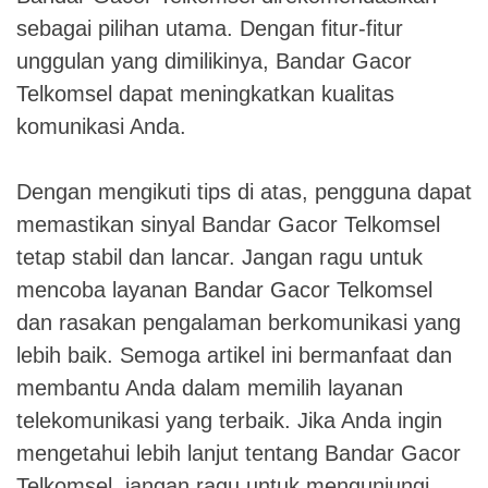
sebagai pilihan utama. Dengan fitur-fitur
unggulan yang dimilikinya, Bandar Gacor
Telkomsel dapat meningkatkan kualitas
komunikasi Anda.
Dengan mengikuti tips di atas, pengguna dapat
memastikan sinyal Bandar Gacor Telkomsel
tetap stabil dan lancar. Jangan ragu untuk
mencoba layanan Bandar Gacor Telkomsel
dan rasakan pengalaman berkomunikasi yang
lebih baik. Semoga artikel ini bermanfaat dan
membantu Anda dalam memilih layanan
telekomunikasi yang terbaik. Jika Anda ingin
mengetahui lebih lanjut tentang Bandar Gacor
Telkomsel, jangan ragu untuk mengunjungi