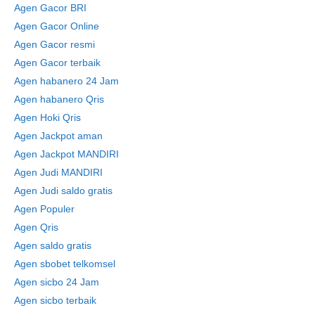
Agen Gacor BRI
Agen Gacor Online
Agen Gacor resmi
Agen Gacor terbaik
Agen habanero 24 Jam
Agen habanero Qris
Agen Hoki Qris
Agen Jackpot aman
Agen Jackpot MANDIRI
Agen Judi MANDIRI
Agen Judi saldo gratis
Agen Populer
Agen Qris
Agen saldo gratis
Agen sbobet telkomsel
Agen sicbo 24 Jam
Agen sicbo terbaik