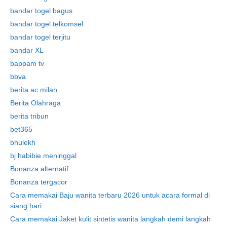
bandar togel bagus
bandar togel telkomsel
bandar togel terjitu
bandar XL
bappam tv
bbva
berita ac milan
Berita Olahraga
berita tribun
bet365
bhulekh
bj habibie meninggal
Bonanza alternatif
Bonanza tergacor
Cara memakai Baju wanita terbaru 2026 untuk acara formal di
siang hari
Cara memakai Jaket kulit sintetis wanita langkah demi langkah