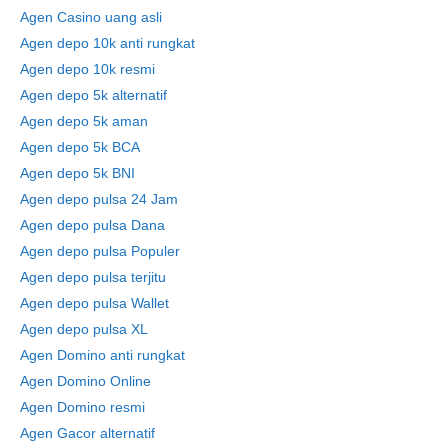
Agen Casino uang asli
Agen depo 10k anti rungkat
Agen depo 10k resmi
Agen depo 5k alternatif
Agen depo 5k aman
Agen depo 5k BCA
Agen depo 5k BNI
Agen depo pulsa 24 Jam
Agen depo pulsa Dana
Agen depo pulsa Populer
Agen depo pulsa terjitu
Agen depo pulsa Wallet
Agen depo pulsa XL
Agen Domino anti rungkat
Agen Domino Online
Agen Domino resmi
Agen Gacor alternatif