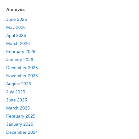
Archives
June 2026
May 2026
April 2026
March 2026
February 2026
January 2026
December 2025
November 2025
August 2025
July 2025
June 2025
March 2025
February 2025
January 2025
December 2024