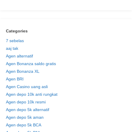
Categories
7 sebelas
aaj tak
Agen alternatif
Agen Bonanza saldo gratis
Agen Bonanza XL
Agen BRI
Agen Casino uang asli
Agen depo 10k anti rungkat
Agen depo 10k resmi
Agen depo 5k alternatif
Agen depo 5k aman
Agen depo 5k BCA