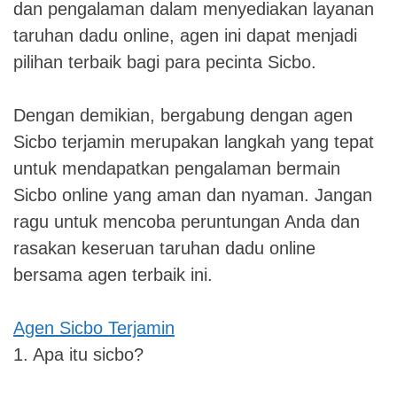
dan pengalaman dalam menyediakan layanan
taruhan dadu online, agen ini dapat menjadi
pilihan terbaik bagi para pecinta Sicbo.
Dengan demikian, bergabung dengan agen
Sicbo terjamin merupakan langkah yang tepat
untuk mendapatkan pengalaman bermain
Sicbo online yang aman dan nyaman. Jangan
ragu untuk mencoba peruntungan Anda dan
rasakan keseruan taruhan dadu online
bersama agen terbaik ini.
Agen Sicbo Terjamin
1. Apa itu sicbo?