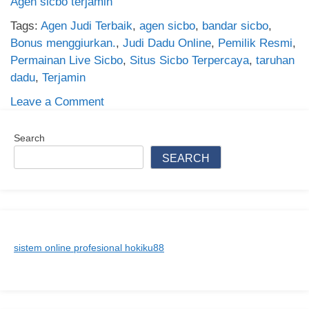
Agen sicbo terjamin
Tags:
Agen Judi Terbaik
,
agen sicbo
,
bandar sicbo
,
Bonus menggiurkan.
,
Judi Dadu Online
,
Pemilik Resmi
,
Permainan Live Sicbo
,
Situs Sicbo Terpercaya
,
taruhan
dadu
,
Terjamin
on
Leave a Comment
Agen
Sicbo
Search
Terjamin:
SEARCH
Tempat
Terbaik
untuk
Taruhan
Dadu
sistem online profesional hokiku88
Online