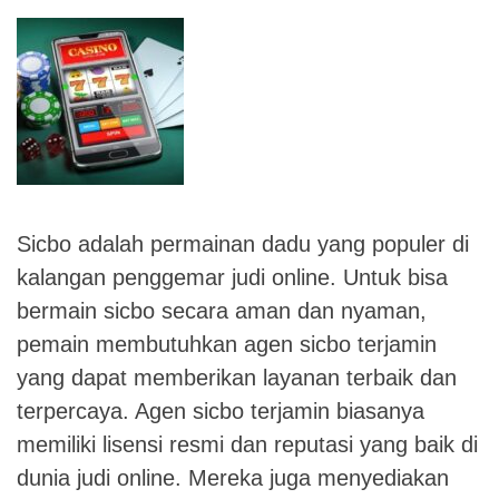
Sicbo adalah permainan dadu yang populer di
kalangan penggemar judi online. Untuk bisa
bermain sicbo secara aman dan nyaman,
pemain membutuhkan agen sicbo terjamin
yang dapat memberikan layanan terbaik dan
terpercaya. Agen sicbo terjamin biasanya
memiliki lisensi resmi dan reputasi yang baik di
dunia judi online. Mereka juga menyediakan