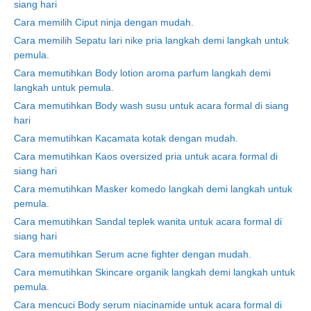
siang hari
Cara memilih Ciput ninja dengan mudah.
Cara memilih Sepatu lari nike pria langkah demi langkah untuk
pemula.
Cara memutihkan Body lotion aroma parfum langkah demi
langkah untuk pemula.
Cara memutihkan Body wash susu untuk acara formal di siang
hari
Cara memutihkan Kacamata kotak dengan mudah.
Cara memutihkan Kaos oversized pria untuk acara formal di
siang hari
Cara memutihkan Masker komedo langkah demi langkah untuk
pemula.
Cara memutihkan Sandal teplek wanita untuk acara formal di
siang hari
Cara memutihkan Serum acne fighter dengan mudah.
Cara memutihkan Skincare organik langkah demi langkah untuk
pemula.
Cara mencuci Body serum niacinamide untuk acara formal di