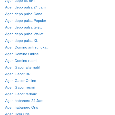
Agen depo 5k BNI
Agen depo pulsa 24 Jam
Agen depo pulsa Dana
Agen depo pulsa Populer
Agen depo pulsa terjitu
Agen depo pulsa Wallet
Agen depo pulsa XL
Agen Domino anti rungkat
Agen Domino Online
Agen Domino resmi
Agen Gacor alternatif
Agen Gacor BRI
Agen Gacor Online
Agen Gacor resmi
Agen Gacor terbaik
Agen habanero 24 Jam
Agen habanero Qris
Agen Hoki Qris