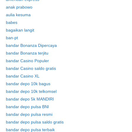
anak prabowo
aulia kesuma
babes
bagaikan langit
ban-pt
bandar Bonanza Dipercaya
bandar Bonanza terjitu
bandar Casino Populer
bandar Casino saldo gratis
bandar Casino XL
bandar depo 10k bagus
bandar depo 10k telkomsel
bandar depo 5k MANDIRI
bandar depo pulsa BNI
bandar depo pulsa resmi
bandar depo pulsa saldo gratis
bandar depo pulsa terbaik