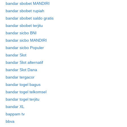
bandar sbobet MANDIRI
bandar sbobet rupiah
bandar sbobet saldo gratis
bandar sbobet terjitu
bandar sicbo BNI
bandar sicbo MANDIRI
bandar sicbo Populer
bandar Slot
bandar Slot alternatif
bandar Slot Dana
bandar tergacor
bandar togel bagus
bandar togel telkomsel
bandar togel terjitu
bandar XL
bappam tv
bbva