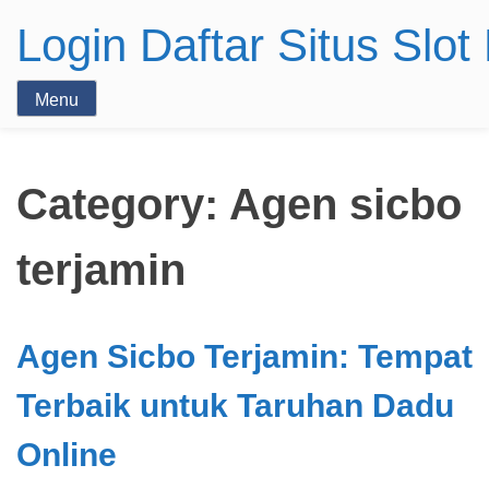
Login Daftar Situs Slo
Menu
Category:
Agen sicbo
terjamin
Agen Sicbo Terjamin: Tempat
Terbaik untuk Taruhan Dadu
Online