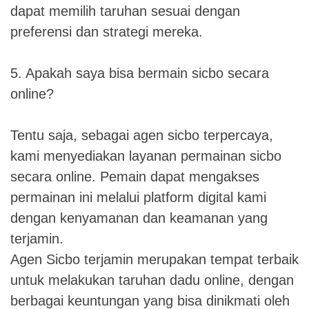
dapat memilih taruhan sesuai dengan
preferensi dan strategi mereka.
5. Apakah saya bisa bermain sicbo secara
online?
Tentu saja, sebagai agen sicbo terpercaya,
kami menyediakan layanan permainan sicbo
secara online. Pemain dapat mengakses
permainan ini melalui platform digital kami
dengan kenyamanan dan keamanan yang
terjamin.
Agen Sicbo terjamin merupakan tempat terbaik
untuk melakukan taruhan dadu online, dengan
berbagai keuntungan yang bisa dinikmati oleh