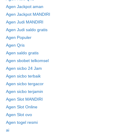
Agen Jackpot aman
Agen Jackpot MANDIRI
Agen Judi MANDIRI
Agen Judi saldo gratis
Agen Populer
Agen Qris
Agen saldo gratis
Agen sbobet telkomsel
Agen sicbo 24 Jam
Agen sicbo terbaik
Agen sicbo tergacor
Agen sicbo terjamin
Agen Slot MANDIRI
Agen Slot Online
Agen Slot ovo
Agen togel resmi
ai