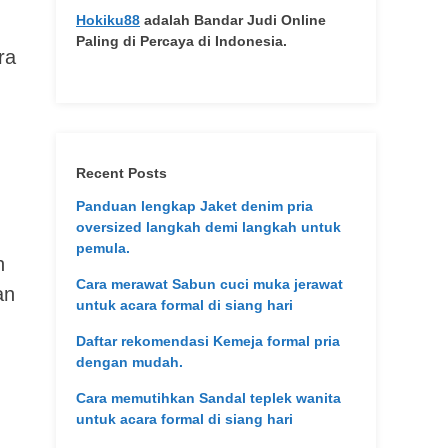
Hokiku88
adalah Bandar Judi Online
Paling di Percaya di Indonesia.
ra
Recent Posts
Panduan lengkap Jaket denim pria
oversized langkah demi langkah untuk
pemula.
n
Cara merawat Sabun cuci muka jerawat
an
untuk acara formal di siang hari
Daftar rekomendasi Kemeja formal pria
dengan mudah.
Cara memutihkan Sandal teplek wanita
untuk acara formal di siang hari