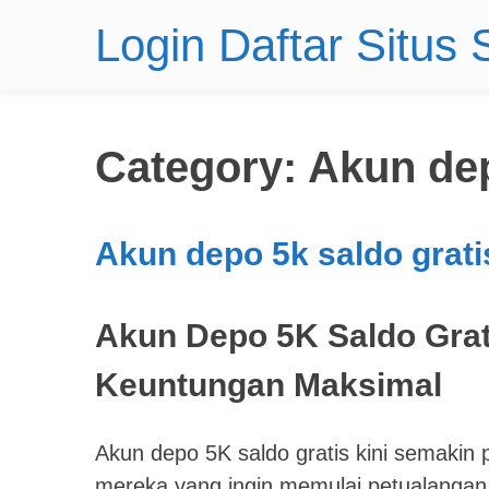
Login Daftar Situs
Category:
Akun dep
Akun depo 5k saldo grati
Akun Depo 5K Saldo Gra
Keuntungan Maksimal
Akun depo 5K saldo gratis kini semakin 
mereka yang ingin memulai petualangan