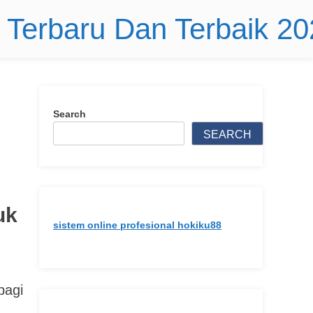
r Terbaru Dan Terbaik 2
Search
SEARCH
uk
sistem online profesional hokiku88
bagi
.