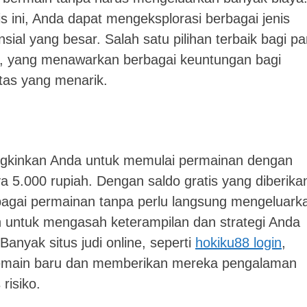
ini, Anda dapat mengeksplorasi berbagai jenis
sial yang besar. Salah satu pilihan terbaik bagi pa
, yang menawarkan berbagai keuntungan bagi
tas yang menarik.
gkinkan Anda untuk memulai permainan dengan
nya 5.000 rupiah. Dengan saldo gratis yang diberika
bagai permainan tanpa perlu langsung mengeluark
 untuk mengasah keterampilan dan strategi Anda
anyak situs judi online, seperti
hokiku88 login
,
pemain baru dan memberikan mereka pengalaman
risiko.