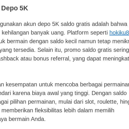
 Depo 5K
gunakan akun depo 5K saldo gratis adalah bahwa
 kehilangan banyak uang. Platform seperti
hokiku
 bermain dengan saldo kecil namun tetap menik
ng tersedia. Selain itu, promo saldo gratis sering 
cashback atau bonus referral, yang dapat meningka
kan kesempatan untuk mencoba berbagai permaina
ari karena biaya awal yang tinggi. Dengan saldo
ai pilihan permainan, mulai dari slot, roulette, hi
i memberikan fleksibilitas lebih dalam memilih
aya bermain Anda.