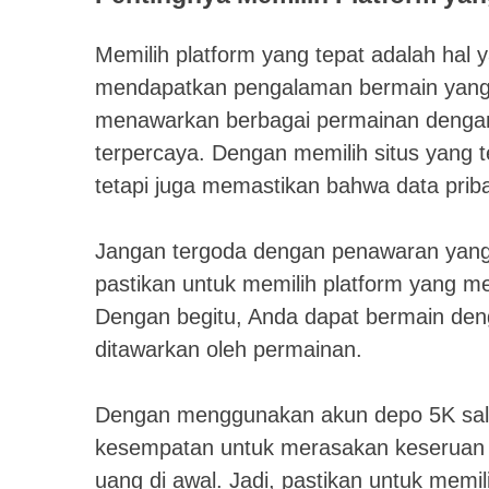
Memilih platform yang tepat adalah hal
mendapatkan pengalaman bermain yang
menawarkan berbagai permainan dengan 
terpercaya. Dengan memilih situs yang t
tetapi juga memastikan bahwa data prib
Jangan tergoda dengan penawaran yang t
pastikan untuk memilih platform yang memi
Dengan begitu, Anda dapat bermain de
ditawarkan oleh permainan.
Dengan menggunakan akun depo 5K saldo 
kesempatan untuk merasakan keseruan b
uang di awal. Jadi, pastikan untuk memil