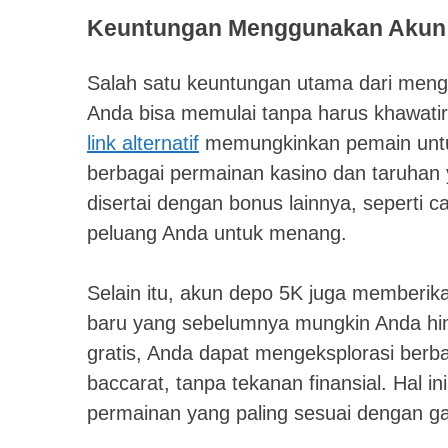
Keuntungan Menggunakan Akun
Salah satu keuntungan utama dari meng
Anda bisa memulai tanpa harus khawatir
link alternatif
memungkinkan pemain untuk
berbagai permainan kasino dan taruhan ya
disertai dengan bonus lainnya, seperti 
peluang Anda untuk menang.
Selain itu, akun depo 5K juga memberi
baru yang sebelumnya mungkin Anda hind
gratis, Anda dapat mengeksplorasi berbag
baccarat, tanpa tekanan finansial. Hal in
permainan yang paling sesuai dengan g