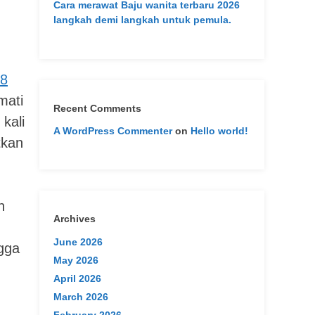
Cara merawat Baju wanita terbaru 2026
langkah demi langkah untuk pemula.
88
mati
Recent Comments
kali
A WordPress Commenter
on
Hello world!
tkan
n
Archives
June 2026
ngga
May 2026
April 2026
March 2026
February 2026