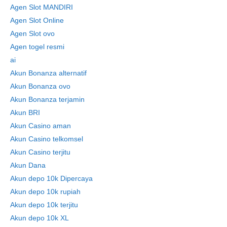
Agen Slot MANDIRI
Agen Slot Online
Agen Slot ovo
Agen togel resmi
ai
Akun Bonanza alternatif
Akun Bonanza ovo
Akun Bonanza terjamin
Akun BRI
Akun Casino aman
Akun Casino telkomsel
Akun Casino terjitu
Akun Dana
Akun depo 10k Dipercaya
Akun depo 10k rupiah
Akun depo 10k terjitu
Akun depo 10k XL