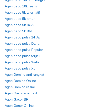
Agen depo 10k anti rungkat
Agen depo 10k resmi
Agen depo 5k alternatif
Agen depo 5k aman
Agen depo 5k BCA
Agen depo 5k BNI
Agen depo pulsa 24 Jam
Agen depo pulsa Dana
Agen depo pulsa Populer
Agen depo pulsa terjitu
Agen depo pulsa Wallet
Agen depo pulsa XL
Agen Domino anti rungkat
Agen Domino Online
Agen Domino resmi
Agen Gacor alternatif
Agen Gacor BRI
Agen Gacor Online