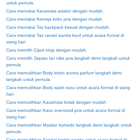
untuk pemula.
Cara memakai Kacamata aviator dengan mudah.
Cara memakai Kemeja koko pria dengan mudah.
Cara memakai Tas backpack kasual dengan mudah.
Cara memakai Tas ransel wanita kecil untuk acara formal di
siang hari
Cara memilih Ciput ninja dengan mudah.
Cara memilih Sepatu lari nike pria langkah demi langkah untuk
pemula.
Cara memutihkan Body lotion aroma parfum langkah demi
langkah untuk pemula.
Cara memutihkan Body wash susu untuk acara formal di siang
hari
Cara memutihkan Kacamata kotak dengan mudah.
Cara memutihkan Kaos oversized pria untuk acara formal di
siang hari
Cara memutihkan Masker komedo langkah demi langkah untuk
pemula.
Cara memutihkan Sandal teplek wanita untuk acara formal di