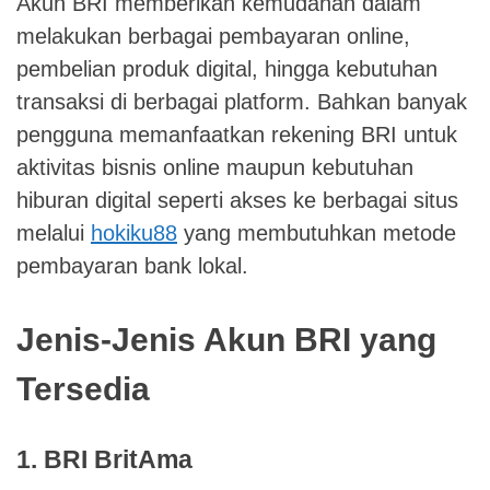
Akun BRI memberikan kemudahan dalam
melakukan berbagai pembayaran online,
pembelian produk digital, hingga kebutuhan
transaksi di berbagai platform. Bahkan banyak
pengguna memanfaatkan rekening BRI untuk
aktivitas bisnis online maupun kebutuhan
hiburan digital seperti akses ke berbagai situs
melalui
hokiku88
yang membutuhkan metode
pembayaran bank lokal.
Jenis-Jenis Akun BRI yang
Tersedia
1. BRI BritAma