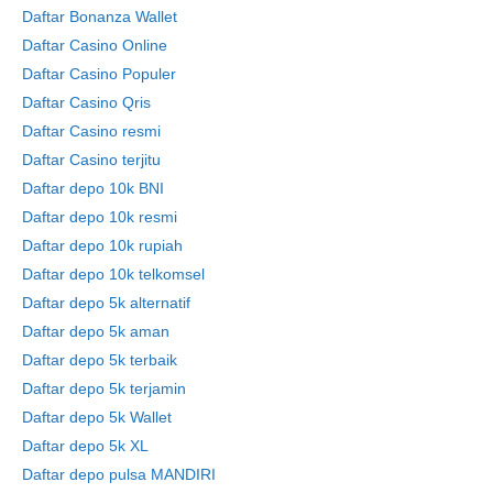
Daftar Bonanza Wallet
Daftar Casino Online
Daftar Casino Populer
Daftar Casino Qris
Daftar Casino resmi
Daftar Casino terjitu
Daftar depo 10k BNI
Daftar depo 10k resmi
Daftar depo 10k rupiah
Daftar depo 10k telkomsel
Daftar depo 5k alternatif
Daftar depo 5k aman
Daftar depo 5k terbaik
Daftar depo 5k terjamin
Daftar depo 5k Wallet
Daftar depo 5k XL
Daftar depo pulsa MANDIRI