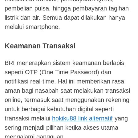
pembelian pulsa, hingga pembayaran tagihan
listrik dan air. Semua dapat dilakukan hanya
melalui smartphone.
Keamanan Transaksi
BRI menerapkan sistem keamanan berlapis
seperti OTP (One Time Password) dan
notifikasi real-time. Hal ini memberikan rasa
aman bagi nasabah saat melakukan transaksi
online, termasuk saat menggunakan rekening
untuk berbagai kebutuhan digital seperti
transaksi melalui
hokiku88 link alternatif
yang
sering menjadi pilihan ketika akses utama
mengalami gangguan.