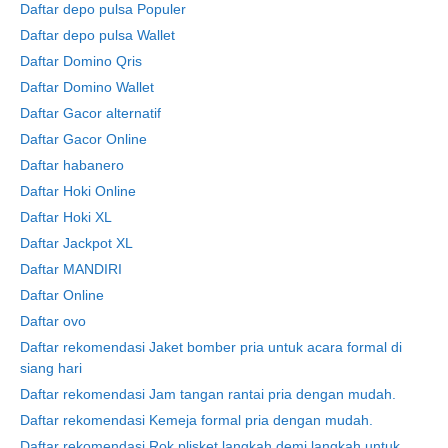
Daftar depo pulsa Populer
Daftar depo pulsa Wallet
Daftar Domino Qris
Daftar Domino Wallet
Daftar Gacor alternatif
Daftar Gacor Online
Daftar habanero
Daftar Hoki Online
Daftar Hoki XL
Daftar Jackpot XL
Daftar MANDIRI
Daftar Online
Daftar ovo
Daftar rekomendasi Jaket bomber pria untuk acara formal di
siang hari
Daftar rekomendasi Jam tangan rantai pria dengan mudah.
Daftar rekomendasi Kemeja formal pria dengan mudah.
Daftar rekomendasi Rok plisket langkah demi langkah untuk