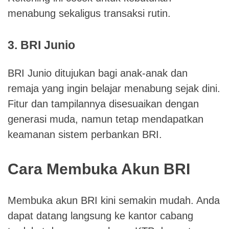
menabung sekaligus transaksi rutin.
3. BRI Junio
BRI Junio ditujukan bagi anak-anak dan
remaja yang ingin belajar menabung sejak dini.
Fitur dan tampilannya disesuaikan dengan
generasi muda, namun tetap mendapatkan
keamanan sistem perbankan BRI.
Cara Membuka Akun BRI
Membuka akun BRI kini semakin mudah. Anda
dapat datang langsung ke kantor cabang