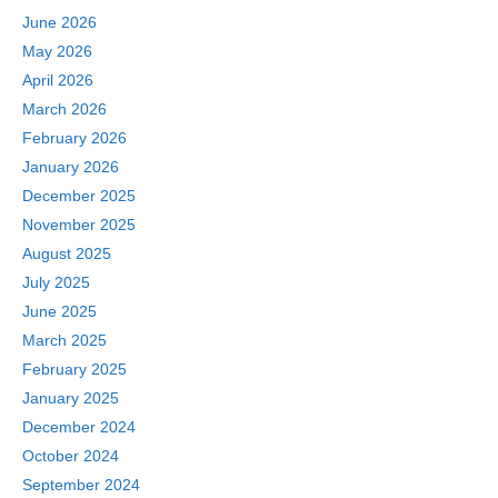
June 2026
May 2026
April 2026
March 2026
February 2026
January 2026
December 2025
November 2025
August 2025
July 2025
June 2025
March 2025
February 2025
January 2025
December 2024
October 2024
September 2024