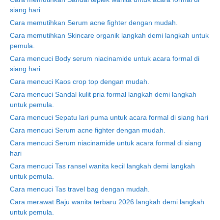
siang hari
Cara memutihkan Serum acne fighter dengan mudah.
Cara memutihkan Skincare organik langkah demi langkah untuk
pemula.
Cara mencuci Body serum niacinamide untuk acara formal di
siang hari
Cara mencuci Kaos crop top dengan mudah.
Cara mencuci Sandal kulit pria formal langkah demi langkah
untuk pemula.
Cara mencuci Sepatu lari puma untuk acara formal di siang hari
Cara mencuci Serum acne fighter dengan mudah.
Cara mencuci Serum niacinamide untuk acara formal di siang
hari
Cara mencuci Tas ransel wanita kecil langkah demi langkah
untuk pemula.
Cara mencuci Tas travel bag dengan mudah.
Cara merawat Baju wanita terbaru 2026 langkah demi langkah
untuk pemula.