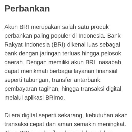
Perbankan
Akun BRI merupakan salah satu produk
perbankan paling populer di Indonesia. Bank
Rakyat Indonesia (BRI) dikenal luas sebagai
bank dengan jaringan terluas hingga pelosok
daerah. Dengan memiliki akun BRI, nasabah
dapat menikmati berbagai layanan finansial
seperti tabungan, transfer antarbank,
pembayaran tagihan, hingga transaksi digital
melalui aplikasi BRImo.
Di era digital seperti sekarang, kebutuhan akan
transaksi cepat dan aman semakin meningkat.