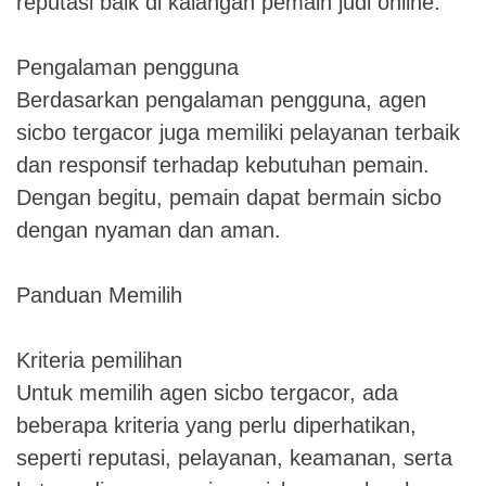
reputasi baik di kalangan pemain judi online.
Pengalaman pengguna
Berdasarkan pengalaman pengguna, agen
sicbo tergacor juga memiliki pelayanan terbaik
dan responsif terhadap kebutuhan pemain.
Dengan begitu, pemain dapat bermain sicbo
dengan nyaman dan aman.
Panduan Memilih
Kriteria pemilihan
Untuk memilih agen sicbo tergacor, ada
beberapa kriteria yang perlu diperhatikan,
seperti reputasi, pelayanan, keamanan, serta