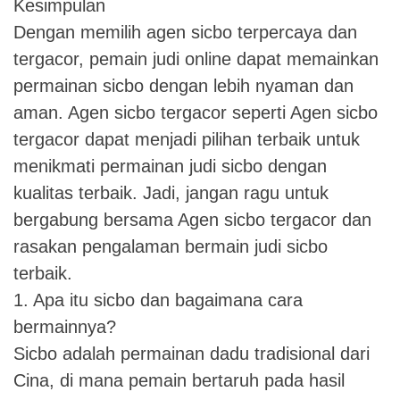
Kesimpulan
Dengan memilih agen sicbo terpercaya dan
tergacor, pemain judi online dapat memainkan
permainan sicbo dengan lebih nyaman dan
aman. Agen sicbo tergacor seperti Agen sicbo
tergacor dapat menjadi pilihan terbaik untuk
menikmati permainan judi sicbo dengan
kualitas terbaik. Jadi, jangan ragu untuk
bergabung bersama Agen sicbo tergacor dan
rasakan pengalaman bermain judi sicbo
terbaik.
1. Apa itu sicbo dan bagaimana cara
bermainnya?
Sicbo adalah permainan dadu tradisional dari
Cina, di mana pemain bertaruh pada hasil