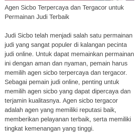
Agen Sicbo Terpercaya dan Tergacor untuk
Permainan Judi Terbaik
Judi Sicbo telah menjadi salah satu permainan
judi yang sangat populer di kalangan pecinta
judi online. Untuk dapat memainkan permainan
ini dengan aman dan nyaman, pemain harus
memilih agen sicbo terpercaya dan tergacor.
Sebagai pemain judi online, penting untuk
memilih agen sicbo yang dapat dipercaya dan
terjamin kualitasnya. Agen sicbo tergacor
adalah agen yang memiliki reputasi baik,
memberikan pelayanan terbaik, serta memiliki
tingkat kemenangan yang tinggi.