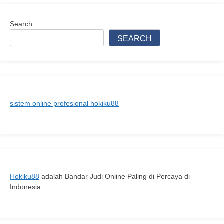
Agen
Sicbo
Search
Terpercaya
SEARCH
dan
Tergacor
untuk
Permainan
Judi
sistem online profesional hokiku88
Terbaik
Hokiku88
adalah Bandar Judi Online Paling di Percaya di
Indonesia.