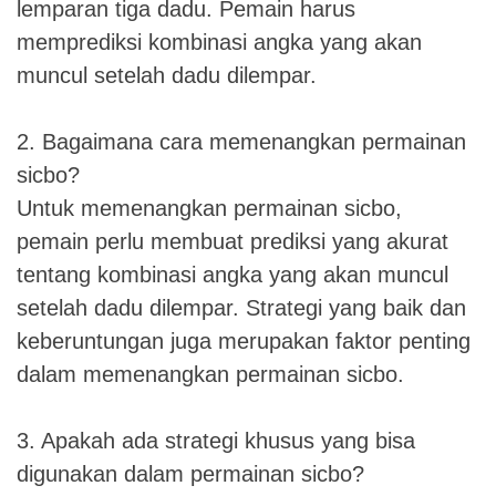
lemparan tiga dadu. Pemain harus
memprediksi kombinasi angka yang akan
muncul setelah dadu dilempar.
2. Bagaimana cara memenangkan permainan
sicbo?
Untuk memenangkan permainan sicbo,
pemain perlu membuat prediksi yang akurat
tentang kombinasi angka yang akan muncul
setelah dadu dilempar. Strategi yang baik dan
keberuntungan juga merupakan faktor penting
dalam memenangkan permainan sicbo.
3. Apakah ada strategi khusus yang bisa
digunakan dalam permainan sicbo?