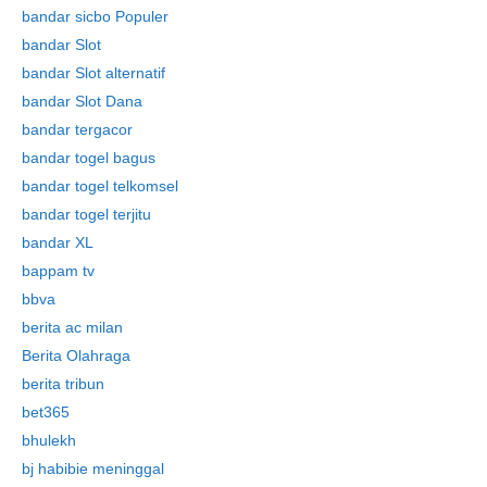
bandar sicbo Populer
bandar Slot
bandar Slot alternatif
bandar Slot Dana
bandar tergacor
bandar togel bagus
bandar togel telkomsel
bandar togel terjitu
bandar XL
bappam tv
bbva
berita ac milan
Berita Olahraga
berita tribun
bet365
bhulekh
bj habibie meninggal