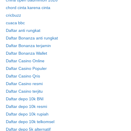
china open badminton 2026
chord cinta karena cinta
cricbuzz
cuaca bbc
Daftar anti rungkat
Daftar Bonanza anti rungkat
Daftar Bonanza terjamin
Daftar Bonanza Wallet
Daftar Casino Online
Daftar Casino Populer
Daftar Casino Qris
Daftar Casino resmi
Daftar Casino terjitu
Daftar depo 10k BNI
Daftar depo 10k resmi
Daftar depo 10k rupiah
Daftar depo 10k telkomsel
Daftar depo 5k alternatif