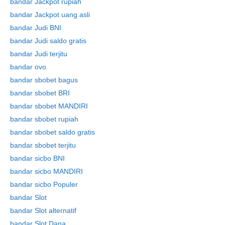
bandar Jackpot rupiah
bandar Jackpot uang asli
bandar Judi BNI
bandar Judi saldo gratis
bandar Judi terjitu
bandar ovo
bandar sbobet bagus
bandar sbobet BRI
bandar sbobet MANDIRI
bandar sbobet rupiah
bandar sbobet saldo gratis
bandar sbobet terjitu
bandar sicbo BNI
bandar sicbo MANDIRI
bandar sicbo Populer
bandar Slot
bandar Slot alternatif
bandar Slot Dana