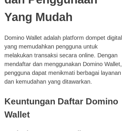
Yang Mudah
Domino Wallet adalah platform dompet digital
yang memudahkan pengguna untuk
melakukan transaksi secara online. Dengan
mendaftar dan menggunakan Domino Wallet,
pengguna dapat menikmati berbagai layanan
dan kemudahan yang ditawarkan.
Keuntungan Daftar Domino
Wallet