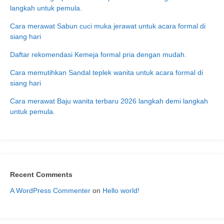
langkah untuk pemula.
Cara merawat Sabun cuci muka jerawat untuk acara formal di
siang hari
Daftar rekomendasi Kemeja formal pria dengan mudah.
Cara memutihkan Sandal teplek wanita untuk acara formal di
siang hari
Cara merawat Baju wanita terbaru 2026 langkah demi langkah
untuk pemula.
Recent Comments
A WordPress Commenter
on
Hello world!