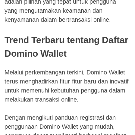
adalah pilihan yang tepat untuk pengguna
yang mengutamakan keamanan dan
kenyamanan dalam bertransaksi online.
Trend Terbaru tentang Daftar
Domino Wallet
Melalui perkembangan terkini, Domino Wallet
terus menghadirkan fitur-fitur baru dan inovatif
untuk memenuhi kebutuhan pengguna dalam
melakukan transaksi online.
Dengan mengikuti panduan registrasi dan
penggunaan Domino Wallet yang mudah,