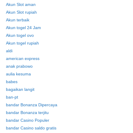
to
Akun Slot aman
content
Akun Slot rupiah
Akun terbaik
Akun togel 24 Jam
Akun togel ovo
Akun togel rupiah
aldi
american express
anak prabowo
aulia kesuma
babes
bagaikan langit
ban-pt
bandar Bonanza Dipercaya
bandar Bonanza terjitu
bandar Casino Populer
bandar Casino saldo gratis