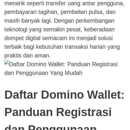
menarik seperti transfer uang antar pengguna,
pembayaran tagihan, pembelian pulsa, dan
masih banyak lagi. Dengan perkembangan
teknologi yang semakin pesat, keberadaan
dompet digital semacam ini menjadi solusi
terbaik bagi kebutuhan transaksi harian yang
praktis dan aman.
Daftar Domino Wallet:
Panduan Registrasi
dan Penggunaan