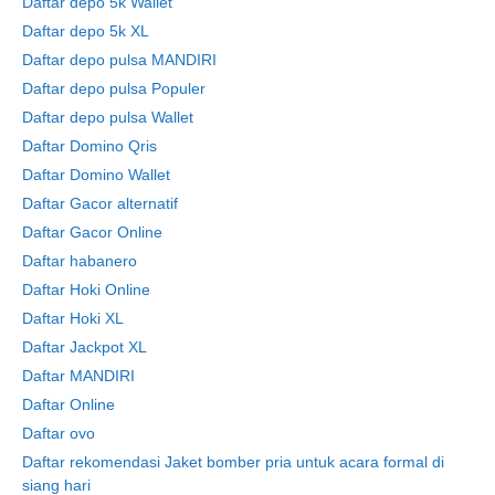
Daftar depo 5k Wallet
Daftar depo 5k XL
Daftar depo pulsa MANDIRI
Daftar depo pulsa Populer
Daftar depo pulsa Wallet
Daftar Domino Qris
Daftar Domino Wallet
Daftar Gacor alternatif
Daftar Gacor Online
Daftar habanero
Daftar Hoki Online
Daftar Hoki XL
Daftar Jackpot XL
Daftar MANDIRI
Daftar Online
Daftar ovo
Daftar rekomendasi Jaket bomber pria untuk acara formal di
siang hari