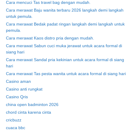
Cara mencuci Tas travel bag dengan mudah.
Cara merawat Baju wanita terbaru 2026 langkah demi langkah
untuk pemula.
Cara merawat Bedak padat ringan langkah demi langkah untuk
pemula.
Cara merawat Kaos distro pria dengan mudah.
Cara merawat Sabun cuci muka jerawat untuk acara formal di
siang hari
Cara merawat Sandal pria kekinian untuk acara formal di siang
hari
Cara merawat Tas pesta wanita untuk acara formal di siang hari
Casino aman
Casino anti rungkat
Casino Qris
china open badminton 2026
chord cinta karena cinta
cricbuzz
cuaca bbc