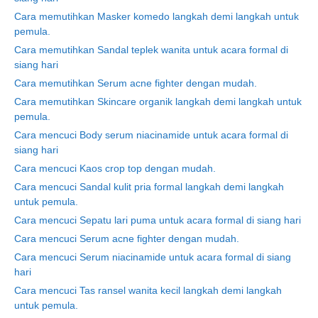
Cara memutihkan Masker komedo langkah demi langkah untuk
pemula.
Cara memutihkan Sandal teplek wanita untuk acara formal di
siang hari
Cara memutihkan Serum acne fighter dengan mudah.
Cara memutihkan Skincare organik langkah demi langkah untuk
pemula.
Cara mencuci Body serum niacinamide untuk acara formal di
siang hari
Cara mencuci Kaos crop top dengan mudah.
Cara mencuci Sandal kulit pria formal langkah demi langkah
untuk pemula.
Cara mencuci Sepatu lari puma untuk acara formal di siang hari
Cara mencuci Serum acne fighter dengan mudah.
Cara mencuci Serum niacinamide untuk acara formal di siang
hari
Cara mencuci Tas ransel wanita kecil langkah demi langkah
untuk pemula.