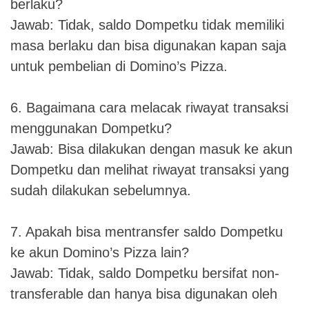
berlaku?
Jawab: Tidak, saldo Dompetku tidak memiliki
masa berlaku dan bisa digunakan kapan saja
untuk pembelian di Domino’s Pizza.
6. Bagaimana cara melacak riwayat transaksi
menggunakan Dompetku?
Jawab: Bisa dilakukan dengan masuk ke akun
Dompetku dan melihat riwayat transaksi yang
sudah dilakukan sebelumnya.
7. Apakah bisa mentransfer saldo Dompetku
ke akun Domino’s Pizza lain?
Jawab: Tidak, saldo Dompetku bersifat non-
transferable dan hanya bisa digunakan oleh