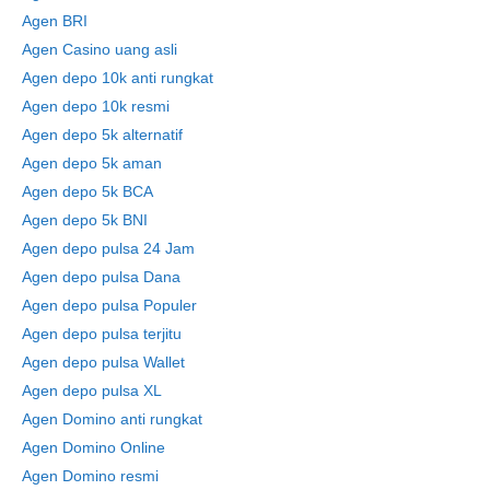
Agen BRI
Agen Casino uang asli
Agen depo 10k anti rungkat
Agen depo 10k resmi
Agen depo 5k alternatif
Agen depo 5k aman
Agen depo 5k BCA
Agen depo 5k BNI
Agen depo pulsa 24 Jam
Agen depo pulsa Dana
Agen depo pulsa Populer
Agen depo pulsa terjitu
Agen depo pulsa Wallet
Agen depo pulsa XL
Agen Domino anti rungkat
Agen Domino Online
Agen Domino resmi