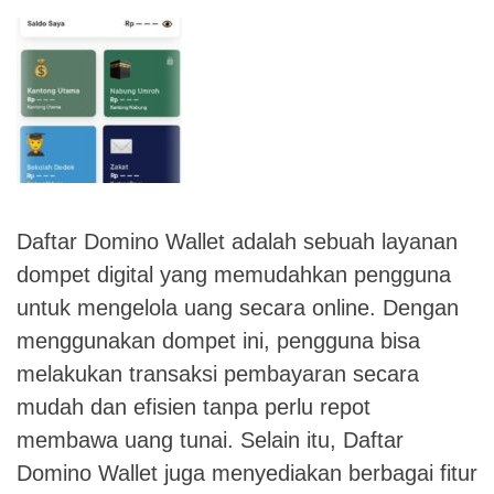
Daftar Domino Wallet adalah sebuah layanan
dompet digital yang memudahkan pengguna
untuk mengelola uang secara online. Dengan
menggunakan dompet ini, pengguna bisa
melakukan transaksi pembayaran secara
mudah dan efisien tanpa perlu repot
membawa uang tunai. Selain itu, Daftar
Domino Wallet juga menyediakan berbagai fitur