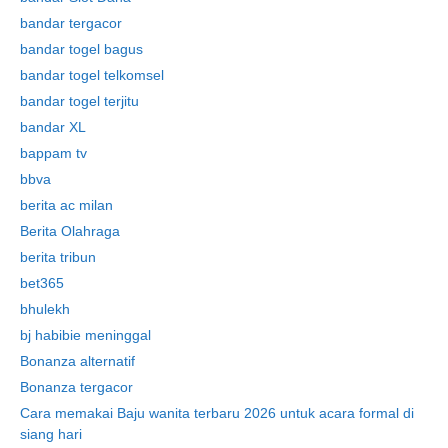
bandar tergacor
bandar togel bagus
bandar togel telkomsel
bandar togel terjitu
bandar XL
bappam tv
bbva
berita ac milan
Berita Olahraga
berita tribun
bet365
bhulekh
bj habibie meninggal
Bonanza alternatif
Bonanza tergacor
Cara memakai Baju wanita terbaru 2026 untuk acara formal di
siang hari