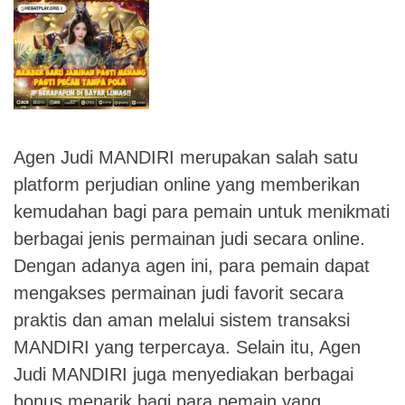
Agen Judi MANDIRI merupakan salah satu
platform perjudian online yang memberikan
kemudahan bagi para pemain untuk menikmati
berbagai jenis permainan judi secara online.
Dengan adanya agen ini, para pemain dapat
mengakses permainan judi favorit secara
praktis dan aman melalui sistem transaksi
MANDIRI yang terpercaya. Selain itu, Agen
Judi MANDIRI juga menyediakan berbagai
bonus menarik bagi para pemain yang