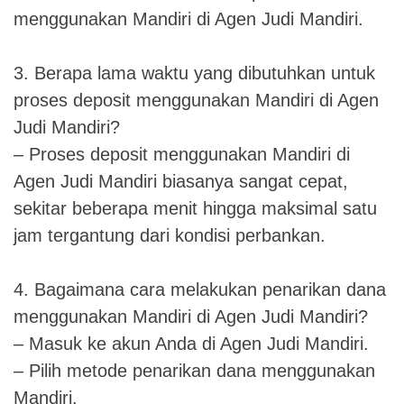
menggunakan Mandiri di Agen Judi Mandiri.
3. Berapa lama waktu yang dibutuhkan untuk
proses deposit menggunakan Mandiri di Agen
Judi Mandiri?
– Proses deposit menggunakan Mandiri di
Agen Judi Mandiri biasanya sangat cepat,
sekitar beberapa menit hingga maksimal satu
jam tergantung dari kondisi perbankan.
4. Bagaimana cara melakukan penarikan dana
menggunakan Mandiri di Agen Judi Mandiri?
– Masuk ke akun Anda di Agen Judi Mandiri.
– Pilih metode penarikan dana menggunakan
Mandiri.