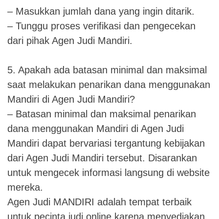
– Masukkan jumlah dana yang ingin ditarik.
– Tunggu proses verifikasi dan pengecekan
dari pihak Agen Judi Mandiri.
5. Apakah ada batasan minimal dan maksimal
saat melakukan penarikan dana menggunakan
Mandiri di Agen Judi Mandiri?
– Batasan minimal dan maksimal penarikan
dana menggunakan Mandiri di Agen Judi
Mandiri dapat bervariasi tergantung kebijakan
dari Agen Judi Mandiri tersebut. Disarankan
untuk mengecek informasi langsung di website
mereka.
Agen Judi MANDIRI adalah tempat terbaik
untuk pecinta judi online karena menyediakan