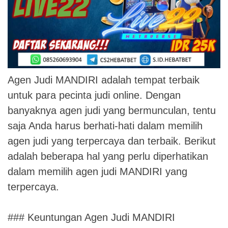
Agen Judi MANDIRI adalah tempat terbaik
untuk para pecinta judi online. Dengan
banyaknya agen judi yang bermunculan, tentu
saja Anda harus berhati-hati dalam memilih
agen judi yang terpercaya dan terbaik. Berikut
adalah beberapa hal yang perlu diperhatikan
dalam memilih agen judi MANDIRI yang
terpercaya.
### Keuntungan Agen Judi MANDIRI