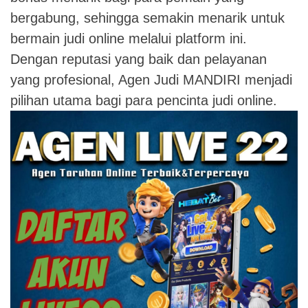
bergabung, sehingga semakin menarik untuk
bermain judi online melalui platform ini.
Dengan reputasi yang baik dan pelayanan
yang profesional, Agen Judi MANDIRI menjadi
pilihan utama bagi para pencinta judi online.