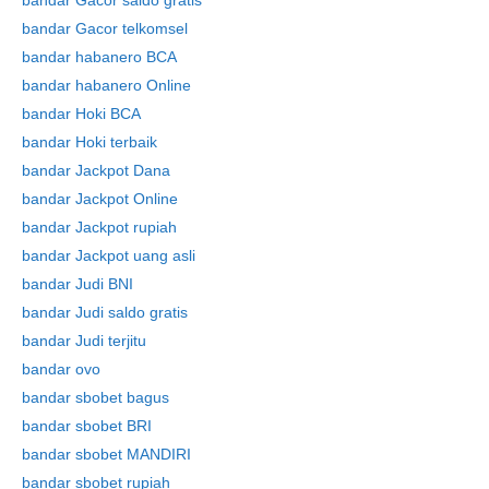
bandar Gacor saldo gratis
bandar Gacor telkomsel
bandar habanero BCA
bandar habanero Online
bandar Hoki BCA
bandar Hoki terbaik
bandar Jackpot Dana
bandar Jackpot Online
bandar Jackpot rupiah
bandar Jackpot uang asli
bandar Judi BNI
bandar Judi saldo gratis
bandar Judi terjitu
bandar ovo
bandar sbobet bagus
bandar sbobet BRI
bandar sbobet MANDIRI
bandar sbobet rupiah