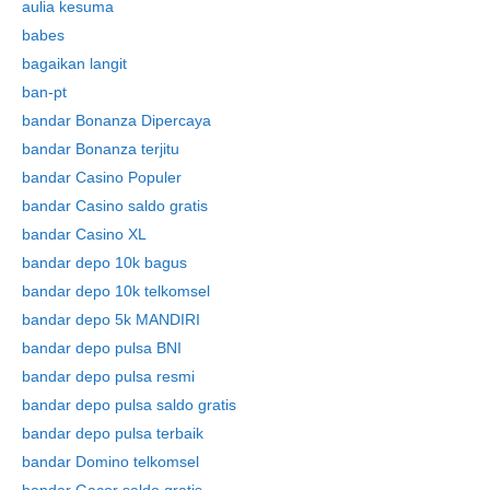
aulia kesuma
babes
bagaikan langit
ban-pt
bandar Bonanza Dipercaya
bandar Bonanza terjitu
bandar Casino Populer
bandar Casino saldo gratis
bandar Casino XL
bandar depo 10k bagus
bandar depo 10k telkomsel
bandar depo 5k MANDIRI
bandar depo pulsa BNI
bandar depo pulsa resmi
bandar depo pulsa saldo gratis
bandar depo pulsa terbaik
bandar Domino telkomsel