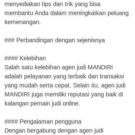
menyediakan tips dan trik yang bisa
membantu Anda dalam meningkatkan peluang
kemenangan.
### Perbandingan dengan sejenisnya
#### Kelebihan
Salah satu kelebihan agen judi MANDIRI
adalah pelayanan yang terbaik dan transaksi
yang mudah serta cepat. Selain itu, agen judi
MANDIRI juga memiliki reputasi yang baik di
kalangan pemain judi online.
#### Pengalaman pengguna
Dengan bergabung dengan agen judi