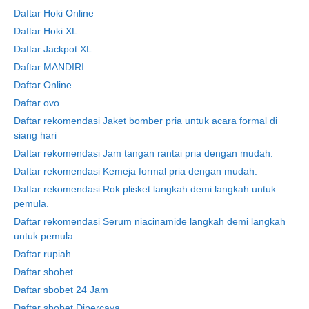
Daftar Hoki Online
Daftar Hoki XL
Daftar Jackpot XL
Daftar MANDIRI
Daftar Online
Daftar ovo
Daftar rekomendasi Jaket bomber pria untuk acara formal di
siang hari
Daftar rekomendasi Jam tangan rantai pria dengan mudah.
Daftar rekomendasi Kemeja formal pria dengan mudah.
Daftar rekomendasi Rok plisket langkah demi langkah untuk
pemula.
Daftar rekomendasi Serum niacinamide langkah demi langkah
untuk pemula.
Daftar rupiah
Daftar sbobet
Daftar sbobet 24 Jam
Daftar sbobet Dipercaya