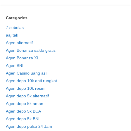
Categories
7 sebelas
aaj tak
Agen alternatif
Agen Bonanza saldo gratis
Agen Bonanza XL
Agen BRI
Agen Casino uang asli
Agen depo 10k anti rungkat
Agen depo 10k resmi
Agen depo 5k alternatif
Agen depo 5k aman
Agen depo 5k BCA
Agen depo 5k BNI
Agen depo pulsa 24 Jam