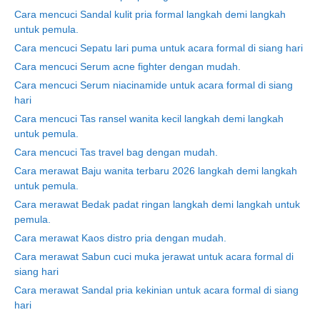
Cara mencuci Sandal kulit pria formal langkah demi langkah
untuk pemula.
Cara mencuci Sepatu lari puma untuk acara formal di siang hari
Cara mencuci Serum acne fighter dengan mudah.
Cara mencuci Serum niacinamide untuk acara formal di siang
hari
Cara mencuci Tas ransel wanita kecil langkah demi langkah
untuk pemula.
Cara mencuci Tas travel bag dengan mudah.
Cara merawat Baju wanita terbaru 2026 langkah demi langkah
untuk pemula.
Cara merawat Bedak padat ringan langkah demi langkah untuk
pemula.
Cara merawat Kaos distro pria dengan mudah.
Cara merawat Sabun cuci muka jerawat untuk acara formal di
siang hari
Cara merawat Sandal pria kekinian untuk acara formal di siang
hari