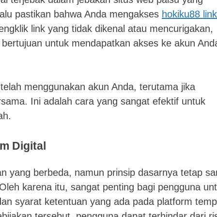
elalu pastikan bahwa Anda mengakses
hokiku88 link
gklik link yang tidak dikenal atau mencurigakan,
ang bertujuan untuk mendapatkan akses ke akun And
 setelah menggunakan akun Anda, terutama jika
ma. Ini adalah cara yang sangat efektif untuk
ah.
m Digital
an yang berbeda, namun prinsip dasarnya tetap s
 Oleh karena itu, sangat penting bagi pengguna un
 dan syarat ketentuan yang ada pada platform temp
jakan tersebut, pengguna dapat terhindar dari ri