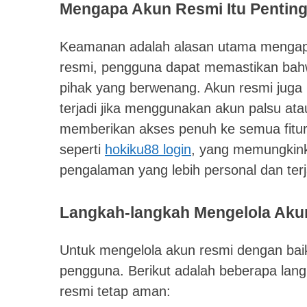
Mengapa Akun Resmi Itu Pentin
Keamanan adalah alasan utama mengapa
resmi, pengguna dapat memastikan bahw
pihak yang berwenang. Akun resmi juga 
terjadi jika menggunakan akun palsu atau
memberikan akses penuh ke semua fitur 
seperti
hokiku88 login
, yang memungkin
pengalaman yang lebih personal dan te
Langkah-langkah Mengelola Aku
Untuk mengelola akun resmi dengan baik,
pengguna. Berikut adalah beberapa la
resmi tetap aman: