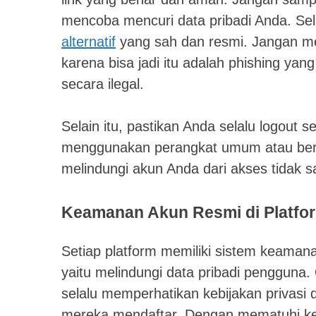
mencoba mencuri data pribadi Anda. S
alternatif
yang sah dan resmi. Jangan men
karena bisa jadi itu adalah phishing y
secara ilegal.
Selain itu, pastikan Anda selalu logout
menggunakan perangkat umum atau bersa
melindungi akun Anda dari akses tidak s
Keamanan Akun Resmi di Platfor
Setiap platform memiliki sistem keaman
yaitu melindungi data pribadi pengguna.
selalu memperhatikan kebijakan privasi
mereka mendaftar. Dengan mematuhi kebi