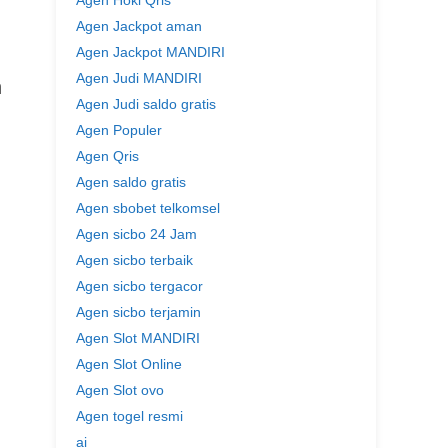
Agen Hoki Qris
Agen Jackpot aman
Agen Jackpot MANDIRI
Agen Judi MANDIRI
n
Agen Judi saldo gratis
Agen Populer
Agen Qris
Agen saldo gratis
Agen sbobet telkomsel
Agen sicbo 24 Jam
Agen sicbo terbaik
Agen sicbo tergacor
Agen sicbo terjamin
Agen Slot MANDIRI
Agen Slot Online
Agen Slot ovo
Agen togel resmi
ai