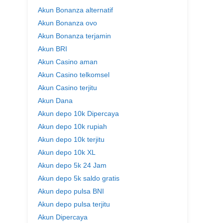
Akun Bonanza alternatif
Akun Bonanza ovo
Akun Bonanza terjamin
Akun BRI
Akun Casino aman
Akun Casino telkomsel
Akun Casino terjitu
Akun Dana
Akun depo 10k Dipercaya
Akun depo 10k rupiah
Akun depo 10k terjitu
Akun depo 10k XL
Akun depo 5k 24 Jam
Akun depo 5k saldo gratis
Akun depo pulsa BNI
Akun depo pulsa terjitu
Akun Dipercaya