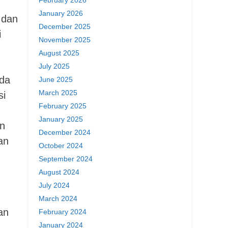
January 2026
 dan
December 2025
i
November 2025
August 2025
July 2025
nda
June 2025
March 2025
si
February 2025
January 2025
an
December 2024
an
October 2024
September 2024
August 2024
July 2024
March 2024
an
February 2024
January 2024