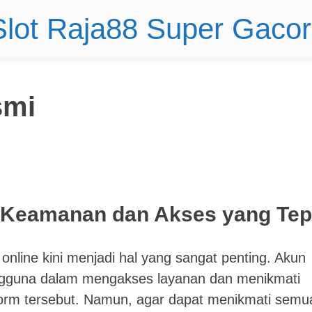
 Slot Raja88 Super Gaco
smi
 Keamanan dan Akses yang Tep
 online kini menjadi hal yang sangat penting. Akun
gguna dalam mengakses layanan dan menikmati
atform tersebut. Namun, agar dapat menikmati semu