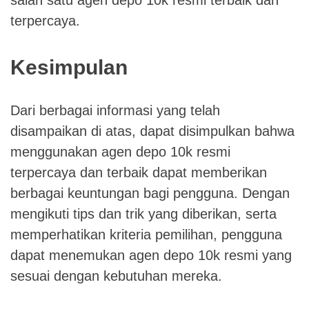
salah satu agen depo 10k resmi terbaik dan
terpercaya.
Kesimpulan
Dari berbagai informasi yang telah
disampaikan di atas, dapat disimpulkan bahwa
menggunakan agen depo 10k resmi
terpercaya dan terbaik dapat memberikan
berbagai keuntungan bagi pengguna. Dengan
mengikuti tips dan trik yang diberikan, serta
memperhatikan kriteria pemilihan, pengguna
dapat menemukan agen depo 10k resmi yang
sesuai dengan kebutuhan mereka.