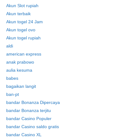
Akun Slot rupiah
Akun terbaik
Akun togel 24 Jam
Akun togel ovo
Akun togel rupiah
aldi
american express
anak prabowo
aulia kesuma
babes
bagaikan langit
ban-pt
bandar Bonanza Dipercaya
bandar Bonanza terjitu
bandar Casino Populer
bandar Casino saldo gratis
bandar Casino XL