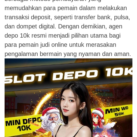
memudahkan para pemain dalam melakukan
transaksi deposit, seperti transfer bank, pulsa,
dan dompet digital. Dengan demikian, agen
depo 10k resmi menjadi pilihan utama bagi
para pemain judi online untuk merasakan
pengalaman bermain yang nyaman dan aman.