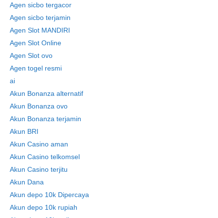
Agen sicbo tergacor
Agen sicbo terjamin
Agen Slot MANDIRI
Agen Slot Online
Agen Slot ovo
Agen togel resmi
ai
Akun Bonanza alternatif
Akun Bonanza ovo
Akun Bonanza terjamin
Akun BRI
Akun Casino aman
Akun Casino telkomsel
Akun Casino terjitu
Akun Dana
Akun depo 10k Dipercaya
Akun depo 10k rupiah