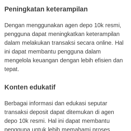
Peningkatan keterampilan
Dengan menggunakan agen depo 10k resmi,
pengguna dapat meningkatkan keterampilan
dalam melakukan transaksi secara online. Hal
ini dapat membantu pengguna dalam
mengelola keuangan dengan lebih efisien dan
tepat.
Konten edukatif
Berbagai informasi dan edukasi seputar
transaksi deposit dapat ditemukan di agen
depo 10k resmi. Hal ini dapat membantu
pengguna untuk lebih memahami proses