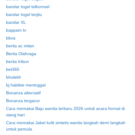
bandar togel telkomsel
bandar togel terjitu
bandar XL
bappam tv
bbva
berita ac milan
Berita Olahraga
berita tribun
bet365
bhulekh
bj habibie meninggal
Bonanza alternatif
Bonanza tergacor
Cara memakai Baju wanita terbaru 2026 untuk acara formal di
siang hari
Cara memakai Jaket kulit sintetis wanita langkah demi langkah
untuk pemula.