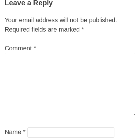
Leave a Reply
Your email address will not be published.
Required fields are marked
*
Comment
*
Name
*