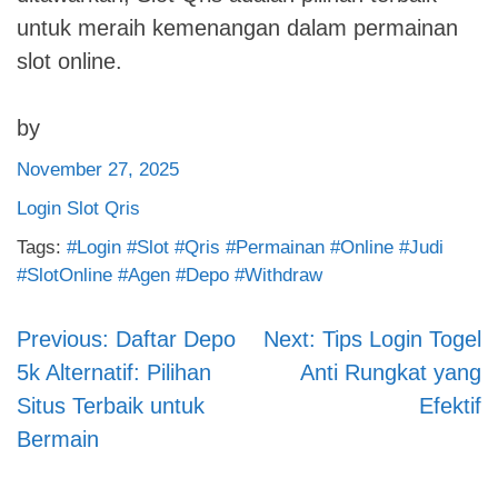
untuk meraih kemenangan dalam permainan
slot online.
by
November 27, 2025
Login Slot Qris
Tags:
#Login #Slot #Qris #Permainan #Online #Judi
#SlotOnline #Agen #Depo #Withdraw
Previous:
Daftar Depo
Next:
Tips Login Togel
Post
5k Alternatif: Pilihan
Anti Rungkat yang
navigation
Situs Terbaik untuk
Efektif
Bermain