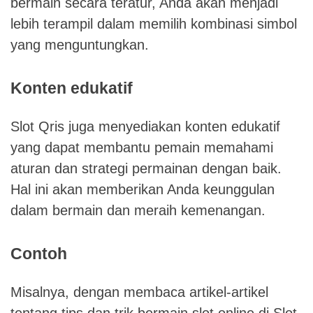
bermain secara teratur, Anda akan menjadi
lebih terampil dalam memilih kombinasi simbol
yang menguntungkan.
Konten edukatif
Slot Qris juga menyediakan konten edukatif
yang dapat membantu pemain memahami
aturan dan strategi permainan dengan baik.
Hal ini akan memberikan Anda keunggulan
dalam bermain dan meraih kemenangan.
Contoh
Misalnya, dengan membaca artikel-artikel
tentang tips dan trik bermain slot online di Slot