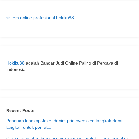
sistem online profesional hokiku88
Hokiku88
adalah Bandar Judi Online Paling di Percaya di
Indonesia.
Recent Posts
Panduan lengkap Jaket denim pria oversized langkah demi
langkah untuk pemula.
Cara merawat Sabun cuci muka jerawat untuk acara formal di