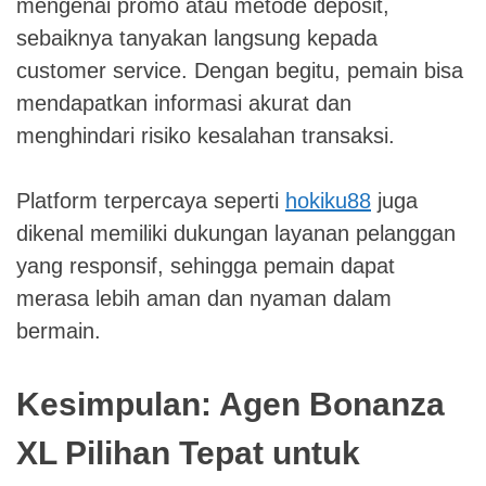
mengenai promo atau metode deposit,
sebaiknya tanyakan langsung kepada
customer service. Dengan begitu, pemain bisa
mendapatkan informasi akurat dan
menghindari risiko kesalahan transaksi.
Platform terpercaya seperti
hokiku88
juga
dikenal memiliki dukungan layanan pelanggan
yang responsif, sehingga pemain dapat
merasa lebih aman dan nyaman dalam
bermain.
Kesimpulan: Agen Bonanza
XL Pilihan Tepat untuk