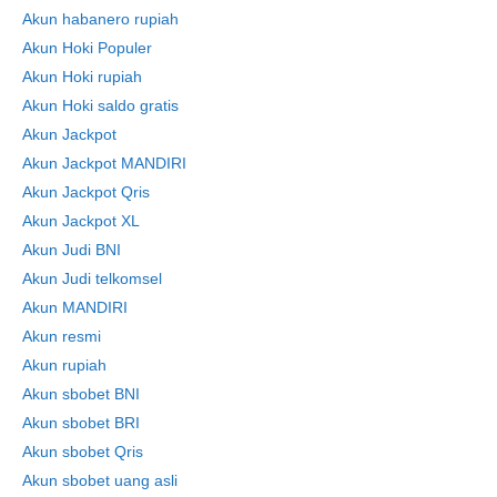
Akun habanero rupiah
Akun Hoki Populer
Akun Hoki rupiah
Akun Hoki saldo gratis
Akun Jackpot
Akun Jackpot MANDIRI
Akun Jackpot Qris
Akun Jackpot XL
Akun Judi BNI
Akun Judi telkomsel
Akun MANDIRI
Akun resmi
Akun rupiah
Akun sbobet BNI
Akun sbobet BRI
Akun sbobet Qris
Akun sbobet uang asli