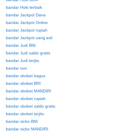
bandar Hoki terbaik
bandar Jackpot Dana
bandar Jackpot Online
bandar Jackpot rupiah
bandar Jackpot uang asli
bandar Judi BNI
bandar Judi saldo gratis
bandar Judi terjitu
bandar ovo
bandar sbobet bagus
bandar sbobet BRI
bandar sbobet MANDIRI
bandar sbobet rupiah
bandar sbobet saldo gratis
bandar sbobet terjitu
bandar sicbo BNI
bandar sicbo MANDIRI