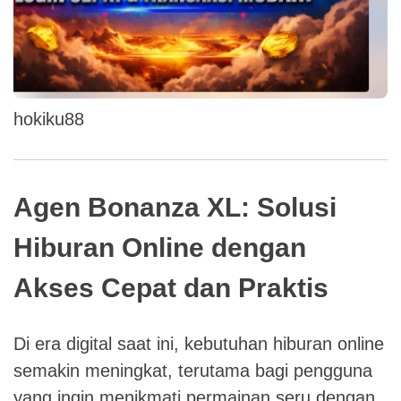
hokiku88
Agen Bonanza XL: Solusi
Hiburan Online dengan
Akses Cepat dan Praktis
Di era digital saat ini, kebutuhan hiburan online
semakin meningkat, terutama bagi pengguna
yang ingin menikmati permainan seru dengan