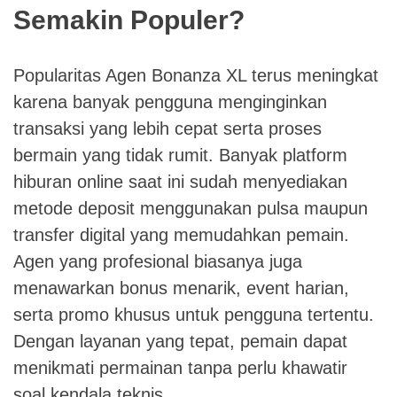
Semakin Populer?
Popularitas Agen Bonanza XL terus meningkat
karena banyak pengguna menginginkan
transaksi yang lebih cepat serta proses
bermain yang tidak rumit. Banyak platform
hiburan online saat ini sudah menyediakan
metode deposit menggunakan pulsa maupun
transfer digital yang memudahkan pemain.
Agen yang profesional biasanya juga
menawarkan bonus menarik, event harian,
serta promo khusus untuk pengguna tertentu.
Dengan layanan yang tepat, pemain dapat
menikmati permainan tanpa perlu khawatir
soal kendala teknis.