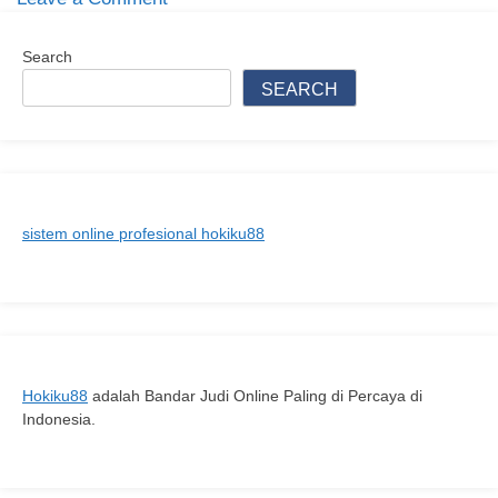
Agen
Bonanza
Search
XL
SEARCH
sistem online profesional hokiku88
Hokiku88
adalah Bandar Judi Online Paling di Percaya di
Indonesia.