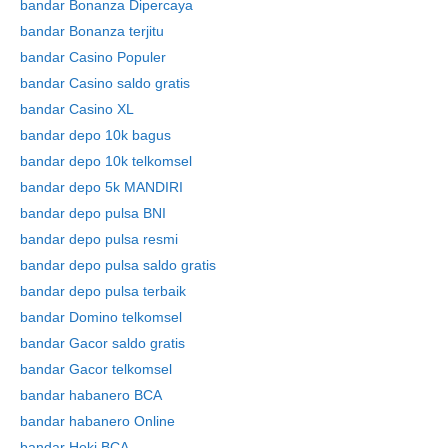
bandar Bonanza Dipercaya
bandar Bonanza terjitu
bandar Casino Populer
bandar Casino saldo gratis
bandar Casino XL
bandar depo 10k bagus
bandar depo 10k telkomsel
bandar depo 5k MANDIRI
bandar depo pulsa BNI
bandar depo pulsa resmi
bandar depo pulsa saldo gratis
bandar depo pulsa terbaik
bandar Domino telkomsel
bandar Gacor saldo gratis
bandar Gacor telkomsel
bandar habanero BCA
bandar habanero Online
bandar Hoki BCA