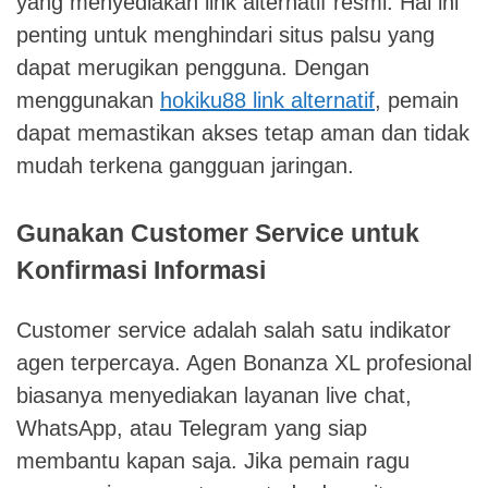
yang menyediakan link alternatif resmi. Hal ini
penting untuk menghindari situs palsu yang
dapat merugikan pengguna. Dengan
menggunakan
hokiku88 link alternatif
, pemain
dapat memastikan akses tetap aman dan tidak
mudah terkena gangguan jaringan.
Gunakan Customer Service untuk
Konfirmasi Informasi
Customer service adalah salah satu indikator
agen terpercaya. Agen Bonanza XL profesional
biasanya menyediakan layanan live chat,
WhatsApp, atau Telegram yang siap
membantu kapan saja. Jika pemain ragu