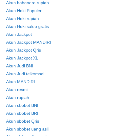
Akun habanero rupiah
Akun Hoki Populer
Akun Hoki rupiah
Akun Hoki saldo gratis
Akun Jackpot
Akun Jackpot MANDIRI
Akun Jackpot Qris
Akun Jackpot XL
Akun Judi BNI
Akun Judi telkomsel
Akun MANDIRI
Akun resmi
Akun rupiah
Akun sbobet BNI
Akun sbobet BRI
Akun sbobet Qris
Akun sbobet uang asli