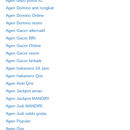
Agen depo pulsa XL
Agen Domino anti rungkat
Agen Domino Online
Agen Domino resmi
Agen Gacor alternatif
Agen Gacor BRI
Agen Gacor Online
Agen Gacor resmi
Agen Gacor terbaik
Agen habanero 24 Jam
Agen habanero Qris
Agen Hoki Qris
Agen Jackpot aman
Agen Jackpot MANDIRI
Agen Judi MANDIRI
Agen Judi saldo gratis
Agen Populer
Agen Qris