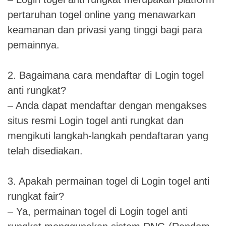
pertaruhan togel online yang menawarkan
keamanan dan privasi yang tinggi bagi para
pemainnya.
2. Bagaimana cara mendaftar di Login togel
anti rungkat?
– Anda dapat mendaftar dengan mengakses
situs resmi Login togel anti rungkat dan
mengikuti langkah-langkah pendaftaran yang
telah disediakan.
3. Apakah permainan togel di Login togel anti
rungkat fair?
– Ya, permainan togel di Login togel anti