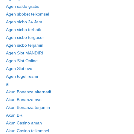
Agen saldo gratis
Agen sbobet telkomsel
Agen sicbo 24 Jam
Agen sicbo terbaik
Agen sicbo tergacor
Agen sicbo terjamin
Agen Slot MANDIRI
Agen Slot Online
Agen Slot ovo
Agen togel resmi
ai
Akun Bonanza alternatif
Akun Bonanza ovo
Akun Bonanza terjamin
Akun BRI
Akun Casino aman
Akun Casino telkomsel