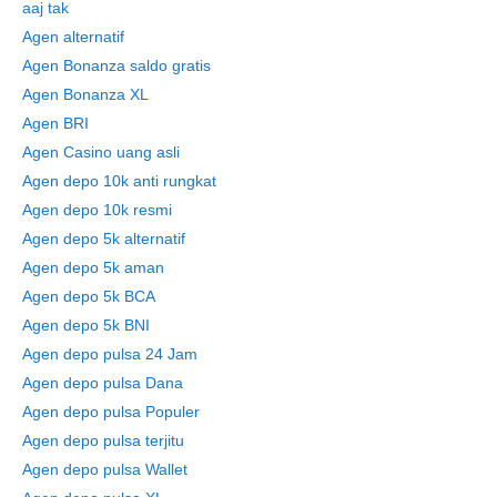
aaj tak
Agen alternatif
Agen Bonanza saldo gratis
Agen Bonanza XL
Agen BRI
Agen Casino uang asli
Agen depo 10k anti rungkat
Agen depo 10k resmi
Agen depo 5k alternatif
Agen depo 5k aman
Agen depo 5k BCA
Agen depo 5k BNI
Agen depo pulsa 24 Jam
Agen depo pulsa Dana
Agen depo pulsa Populer
Agen depo pulsa terjitu
Agen depo pulsa Wallet