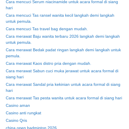
Cara mencuci Serum niacinamide untuk acara formal di siang
hari
Cara mencuci Tas ransel wanita kecil langkah demi langkah
untuk pemula.
Cara mencuci Tas travel bag dengan mudah.
Cara merawat Baju wanita terbaru 2026 langkah demi langkah
untuk pemula.
Cara merawat Bedak padat ringan langkah demi langkah untuk
pemula.
Cara merawat Kaos distro pria dengan mudah.
Cara merawat Sabun cuci muka jerawat untuk acara formal di
siang hari
Cara merawat Sandal pria kekinian untuk acara formal di siang
hari
Cara merawat Tas pesta wanita untuk acara formal di siang hari
Casino aman
Casino anti rungkat
Casino Qris
china open badminton 2026