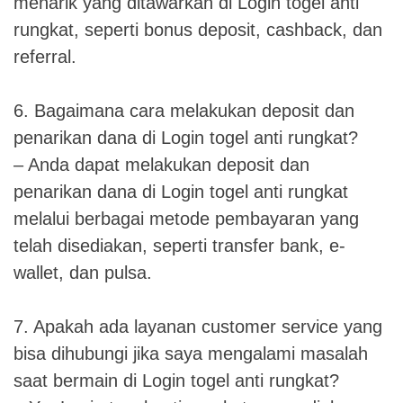
menarik yang ditawarkan di Login togel anti
rungkat, seperti bonus deposit, cashback, dan
referral.
6. Bagaimana cara melakukan deposit dan
penarikan dana di Login togel anti rungkat?
– Anda dapat melakukan deposit dan
penarikan dana di Login togel anti rungkat
melalui berbagai metode pembayaran yang
telah disediakan, seperti transfer bank, e-
wallet, dan pulsa.
7. Apakah ada layanan customer service yang
bisa dihubungi jika saya mengalami masalah
saat bermain di Login togel anti rungkat?