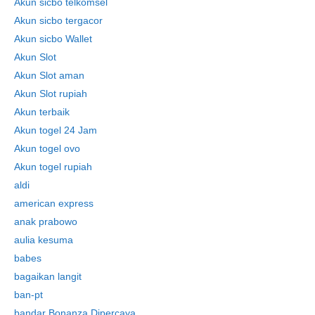
Akun sicbo telkomsel
Skip
Akun sicbo tergacor
to
Akun sicbo Wallet
content
Akun Slot
Akun Slot aman
Akun Slot rupiah
Akun terbaik
Akun togel 24 Jam
Akun togel ovo
Akun togel rupiah
aldi
american express
anak prabowo
aulia kesuma
babes
bagaikan langit
ban-pt
bandar Bonanza Dipercaya