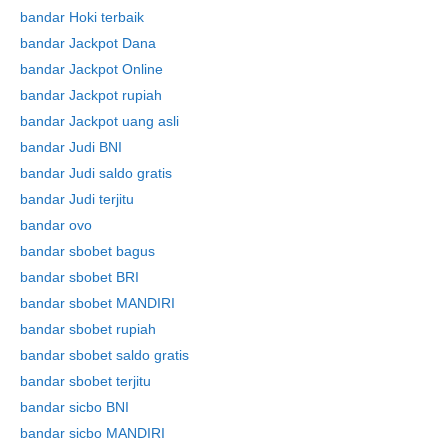
bandar Hoki terbaik
bandar Jackpot Dana
bandar Jackpot Online
bandar Jackpot rupiah
bandar Jackpot uang asli
bandar Judi BNI
bandar Judi saldo gratis
bandar Judi terjitu
bandar ovo
bandar sbobet bagus
bandar sbobet BRI
bandar sbobet MANDIRI
bandar sbobet rupiah
bandar sbobet saldo gratis
bandar sbobet terjitu
bandar sicbo BNI
bandar sicbo MANDIRI