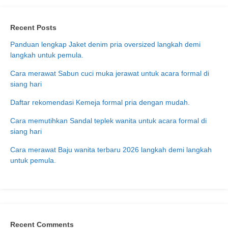
Recent Posts
Panduan lengkap Jaket denim pria oversized langkah demi
langkah untuk pemula.
Cara merawat Sabun cuci muka jerawat untuk acara formal di
siang hari
Daftar rekomendasi Kemeja formal pria dengan mudah.
Cara memutihkan Sandal teplek wanita untuk acara formal di
siang hari
Cara merawat Baju wanita terbaru 2026 langkah demi langkah
untuk pemula.
Recent Comments