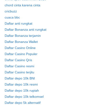
chord cinta karena cinta
cricbuzz
cuaca bbc
Daftar anti rungkat
Daftar Bonanza anti rungkat
Daftar Bonanza terjamin
Daftar Bonanza Wallet
Daftar Casino Online
Daftar Casino Populer
Daftar Casino Qris
Daftar Casino resmi
Daftar Casino terjitu
Daftar depo 10k BNI
Daftar depo 10k resmi
Daftar depo 10k rupiah
Daftar depo 10k telkomsel
Daftar depo 5k alternatif