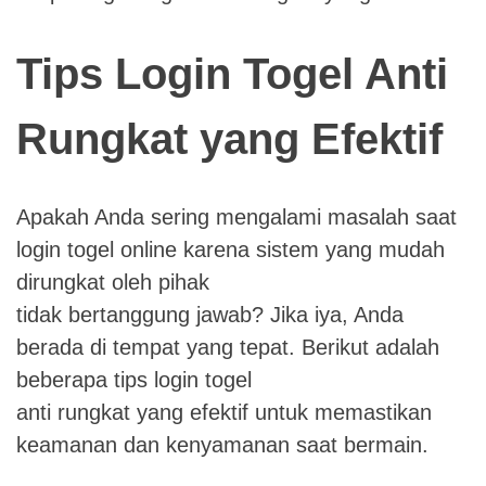
Tips Login Togel Anti
Rungkat yang Efektif
Apakah Anda sering mengalami masalah saat
login togel online karena sistem yang mudah
dirungkat oleh pihak
tidak bertanggung jawab? Jika iya, Anda
berada di tempat yang tepat. Berikut adalah
beberapa tips login togel
anti rungkat yang efektif untuk memastikan
keamanan dan kenyamanan saat bermain.