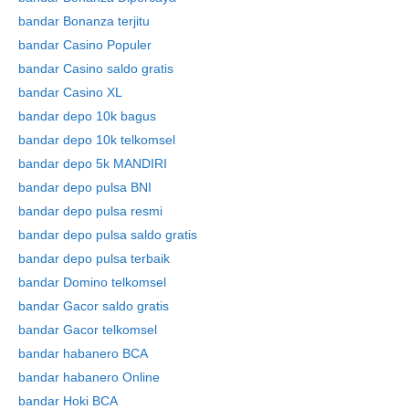
bandar Bonanza terjitu
bandar Casino Populer
bandar Casino saldo gratis
bandar Casino XL
bandar depo 10k bagus
bandar depo 10k telkomsel
bandar depo 5k MANDIRI
bandar depo pulsa BNI
bandar depo pulsa resmi
bandar depo pulsa saldo gratis
bandar depo pulsa terbaik
bandar Domino telkomsel
bandar Gacor saldo gratis
bandar Gacor telkomsel
bandar habanero BCA
bandar habanero Online
bandar Hoki BCA