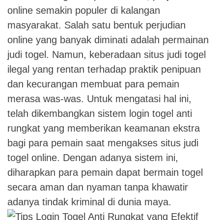
online semakin populer di kalangan
masyarakat. Salah satu bentuk perjudian
online yang banyak diminati adalah permainan
judi togel. Namun, keberadaan situs judi togel
ilegal yang rentan terhadap praktik penipuan
dan kecurangan membuat para pemain
merasa was-was. Untuk mengatasi hal ini,
telah dikembangkan sistem login togel anti
rungkat yang memberikan keamanan ekstra
bagi para pemain saat mengakses situs judi
togel online. Dengan adanya sistem ini,
diharapkan para pemain dapat bermain togel
secara aman dan nyaman tanpa khawatir
adanya tindak kriminal di dunia maya.