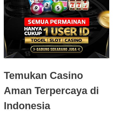
Temukan Casino
Aman Terpercaya di
Indonesia