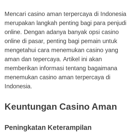
Mencari casino aman terpercaya di Indonesia
merupakan langkah penting bagi para penjudi
online. Dengan adanya banyak opsi casino
online di pasar, penting bagi pemain untuk
mengetahui cara menemukan casino yang
aman dan tepercaya. Artikel ini akan
memberikan informasi tentang bagaimana
menemukan casino aman terpercaya di
Indonesia.
Keuntungan Casino Aman
Peningkatan Keterampilan