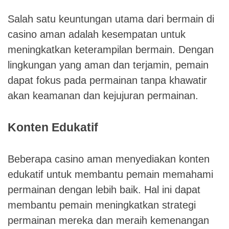
Salah satu keuntungan utama dari bermain di
casino aman adalah kesempatan untuk
meningkatkan keterampilan bermain. Dengan
lingkungan yang aman dan terjamin, pemain
dapat fokus pada permainan tanpa khawatir
akan keamanan dan kejujuran permainan.
Konten Edukatif
Beberapa casino aman menyediakan konten
edukatif untuk membantu pemain memahami
permainan dengan lebih baik. Hal ini dapat
membantu pemain meningkatkan strategi
permainan mereka dan meraih kemenangan