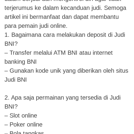
terjerumus ke dalam kecanduan judi. Semoga
artikel ini bermanfaat dan dapat membantu
para pemain judi online.
1. Bagaimana cara melakukan deposit di Judi
BNI?
– Transfer melalui ATM BNI atau internet
banking BNI
– Gunakan kode unik yang diberikan oleh situs
Judi BNI
2. Apa saja permainan yang tersedia di Judi
BNI?
– Slot online
– Poker online
– Bola tangkas