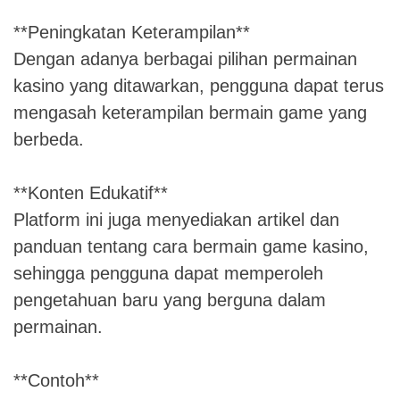
**Peningkatan Keterampilan**
Dengan adanya berbagai pilihan permainan
kasino yang ditawarkan, pengguna dapat terus
mengasah keterampilan bermain game yang
berbeda.
**Konten Edukatif**
Platform ini juga menyediakan artikel dan
panduan tentang cara bermain game kasino,
sehingga pengguna dapat memperoleh
pengetahuan baru yang berguna dalam
permainan.
**Contoh**