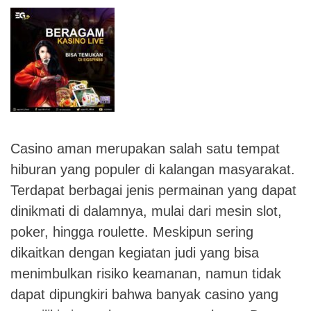
dan
Top
Up
Casino aman merupakan salah satu tempat
hiburan yang populer di kalangan masyarakat.
Terdapat berbagai jenis permainan yang dapat
dinikmati di dalamnya, mulai dari mesin slot,
poker, hingga roulette. Meskipun sering
dikaitkan dengan kegiatan judi yang bisa
menimbulkan risiko keamanan, namun tidak
dapat dipungkiri bahwa banyak casino yang