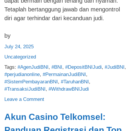
dapat bermain dengan tenang dan nyaman.
Tetaplah bertanggung jawab dan mengontrol
diri agar terhindar dari kecanduan judi.
by
July 24, 2025
Uncategorized
Tags:
#AgenJudiBNI
,
#BNI
,
#DepositBNIJudi
,
#JudiBNI
,
#perjudianonline
,
#PermainanJudiBNI
,
#SistemPembayaranBNI
,
#TaruhanBNI
,
#TransaksiJudiBNI
,
#WithdrawBNIJudi
on
Leave a Comment
Agen
Judi
Akun Casino Telkomsel:
BNI
Panduan Registrasi dan Top
Online