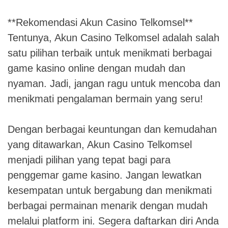
**Rekomendasi Akun Casino Telkomsel**
Tentunya, Akun Casino Telkomsel adalah salah
satu pilihan terbaik untuk menikmati berbagai
game kasino online dengan mudah dan
nyaman. Jadi, jangan ragu untuk mencoba dan
menikmati pengalaman bermain yang seru!
Dengan berbagai keuntungan dan kemudahan
yang ditawarkan, Akun Casino Telkomsel
menjadi pilihan yang tepat bagi para
penggemar game kasino. Jangan lewatkan
kesempatan untuk bergabung dan menikmati
berbagai permainan menarik dengan mudah
melalui platform ini. Segera daftarkan diri Anda