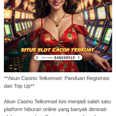
**Akun Casino Telkomsel: Panduan Registrasi
dan Top Up**
Akun Casino Telkomsel kini menjadi salah satu
platform hiburan online yang banyak diminati