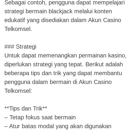
Sebagai contoh, pengguna dapat mempelajari
strategi bermain blackjack melalui konten
edukatif yang disediakan dalam Akun Casino
Telkomsel.
### Strategi
Untuk dapat memenangkan permainan kasino,
diperlukan strategi yang tepat. Berikut adalah
beberapa tips dan trik yang dapat membantu
pengguna dalam bermain di Akun Casino
Telkomsel:
**Tips dan Trik**
– Tetap fokus saat bermain
– Atur batas modal yang akan digunakan