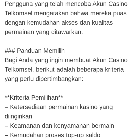
Pengguna yang telah mencoba Akun Casino
Telkomsel mengatakan bahwa mereka puas
dengan kemudahan akses dan kualitas
permainan yang ditawarkan.
### Panduan Memilih
Bagi Anda yang ingin membuat Akun Casino
Telkomsel, berikut adalah beberapa kriteria
yang perlu dipertimbangkan:
**Kriteria Pemilihan**
– Ketersediaan permainan kasino yang
diinginkan
– Keamanan dan kenyamanan bermain
– Kemudahan proses top-up saldo