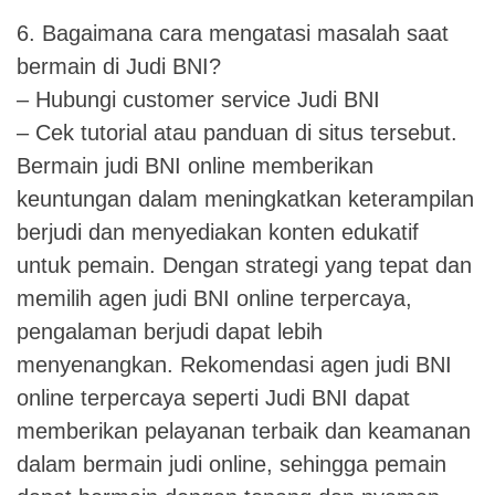
6. Bagaimana cara mengatasi masalah saat
bermain di Judi BNI?
– Hubungi customer service Judi BNI
– Cek tutorial atau panduan di situs tersebut.
Bermain judi BNI online memberikan
keuntungan dalam meningkatkan keterampilan
berjudi dan menyediakan konten edukatif
untuk pemain. Dengan strategi yang tepat dan
memilih agen judi BNI online terpercaya,
pengalaman berjudi dapat lebih
menyenangkan. Rekomendasi agen judi BNI
online terpercaya seperti Judi BNI dapat
memberikan pelayanan terbaik dan keamanan
dalam bermain judi online, sehingga pemain