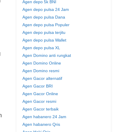
n
Agen depo 5k BNI
Agen depo pulsa 24 Jam
Agen depo pulsa Dana
Agen depo pulsa Populer
Agen depo pulsa terjitu
Agen depo pulsa Wallet
Agen depo pulsa XL
g
Agen Domino anti rungkat
Agen Domino Online
Agen Domino resmi
Agen Gacor alternatif
Agen Gacor BRI
Agen Gacor Online
Agen Gacor resmi
Agen Gacor terbaik
h
Agen habanero 24 Jam
Agen habanero Qris