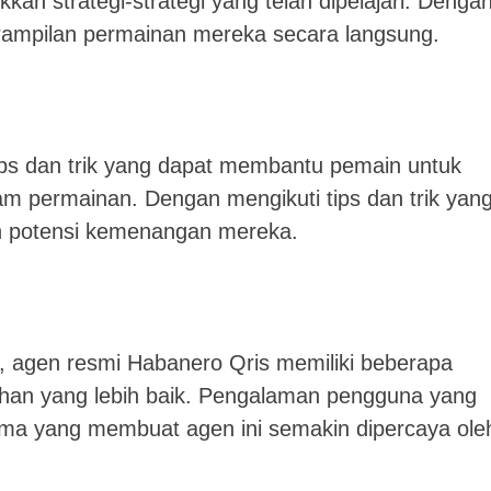
n strategi-strategi yang telah dipelajari. Denga
rampilan permainan mereka secara langsung.
ps dan trik yang dapat membantu pemain untuk
 permainan. Dengan mengikuti tips dan trik yan
n potensi kemenangan mereka.
, agen resmi Habanero Qris memiliki beberapa
ihan yang lebih baik. Pengalaman pengguna yang
utama yang membuat agen ini semakin dipercaya ole