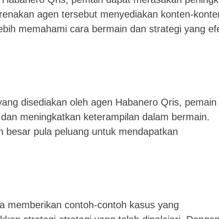
ikarenakan agen tersebut menyediakan konten-konte
bih memahami cara bermain dan strategi yang efe
yang disediakan oleh agen Habanero Qris, pemain
r dan meningkatkan keterampilan dalam bermain.
n besar pula peluang untuk mendapatkan
uga memberikan contoh-contoh kasus yang