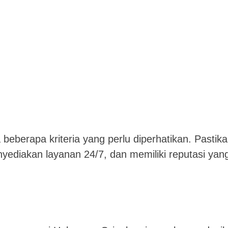
eberapa kriteria yang perlu diperhatikan. Pastik
enyediakan layanan 24/7, dan memiliki reputasi yan