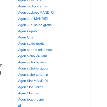
Agen Hoki Qris
Agen Jackpot aman
Agen Jackpot MANDIRI
Agen Judi MANDIRI
Agen Judi saldo gratis
Agen Populer
Agen Qris
Agen saldo gratis
Agen sbobet telkomsel
Agen sicbo 24 Jam
Agen sicbo terbaik
an
Agen sicbo tergacor
g
Agen sicbo terjamin
Agen Slot MANDIRI
Agen Slot Online
Agen Slot ovo
Agen togel resmi
ai