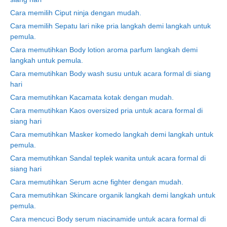
Cara memilih Ciput ninja dengan mudah.
Cara memilih Sepatu lari nike pria langkah demi langkah untuk
pemula.
Cara memutihkan Body lotion aroma parfum langkah demi
langkah untuk pemula.
Cara memutihkan Body wash susu untuk acara formal di siang
hari
Cara memutihkan Kacamata kotak dengan mudah.
Cara memutihkan Kaos oversized pria untuk acara formal di
siang hari
Cara memutihkan Masker komedo langkah demi langkah untuk
pemula.
Cara memutihkan Sandal teplek wanita untuk acara formal di
siang hari
Cara memutihkan Serum acne fighter dengan mudah.
Cara memutihkan Skincare organik langkah demi langkah untuk
pemula.
Cara mencuci Body serum niacinamide untuk acara formal di