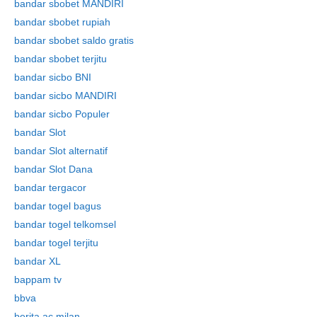
bandar sbobet MANDIRI
bandar sbobet rupiah
bandar sbobet saldo gratis
bandar sbobet terjitu
bandar sicbo BNI
bandar sicbo MANDIRI
bandar sicbo Populer
bandar Slot
bandar Slot alternatif
bandar Slot Dana
bandar tergacor
bandar togel bagus
bandar togel telkomsel
bandar togel terjitu
bandar XL
bappam tv
bbva
berita ac milan