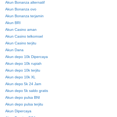
Akun Bonanza alternatif
Akun Bonanza ovo
Akun Bonanza terjamin
Akun BRI
Akun Casino aman
Akun Casino telkomsel
Akun Casino terjitu
Akun Dana
Akun depo 10k Dipercaya
Akun depo 10k rupiah
Akun depo 10k terjitu
Akun depo 10k XL
Akun depo 5k 24 Jam
Akun depo 5k saldo gratis
Akun depo pulsa BNI
Akun depo pulsa terjitu
Akun Dipercaya