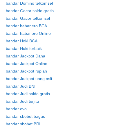
bandar Domino telkomsel
bandar Gacor saldo gratis
bandar Gacor telkomsel
bandar habanero BCA
bandar habanero Online
bandar Hoki BCA
bandar Hoki terbaik
bandar Jackpot Dana
bandar Jackpot Online
bandar Jackpot rupiah
bandar Jackpot uang asli
bandar Judi BNI
bandar Judi saldo gratis
bandar Judi terjitu
bandar ovo
bandar sbobet bagus
bandar sbobet BRI