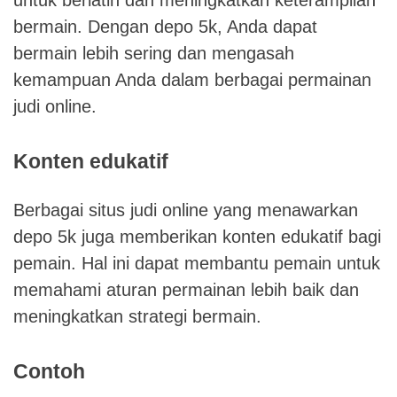
untuk berlatih dan meningkatkan keterampilan
bermain. Dengan depo 5k, Anda dapat
bermain lebih sering dan mengasah
kemampuan Anda dalam berbagai permainan
judi online.
Konten edukatif
Berbagai situs judi online yang menawarkan
depo 5k juga memberikan konten edukatif bagi
pemain. Hal ini dapat membantu pemain untuk
memahami aturan permainan lebih baik dan
meningkatkan strategi bermain.
Contoh