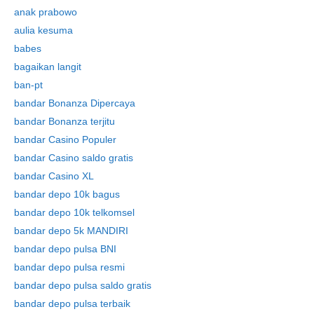
anak prabowo
aulia kesuma
babes
bagaikan langit
ban-pt
bandar Bonanza Dipercaya
bandar Bonanza terjitu
bandar Casino Populer
bandar Casino saldo gratis
bandar Casino XL
bandar depo 10k bagus
bandar depo 10k telkomsel
bandar depo 5k MANDIRI
bandar depo pulsa BNI
bandar depo pulsa resmi
bandar depo pulsa saldo gratis
bandar depo pulsa terbaik