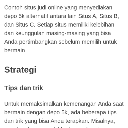
Contoh situs judi online yang menyediakan
depo 5k alternatif antara lain Situs A, Situs B,
dan Situs C. Setiap situs memiliki kelebihan
dan keunggulan masing-masing yang bisa
Anda pertimbangkan sebelum memilih untuk
bermain.
Strategi
Tips dan trik
Untuk memaksimalkan kemenangan Anda saat
bermain dengan depo 5k, ada beberapa tips
dan trik yang bisa Anda terapkan. Misalnya,