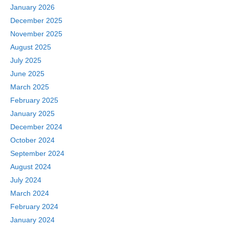
January 2026
December 2025
November 2025
August 2025
July 2025
June 2025
March 2025
February 2025
January 2025
December 2024
October 2024
September 2024
August 2024
July 2024
March 2024
February 2024
January 2024