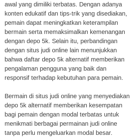
awal yang dimiliki terbatas. Dengan adanya
konten edukatif dan tips-trik yang disediakan,
pemain dapat meningkatkan keterampilan
bermain serta memaksimalkan kemenangan
dengan depo 5k. Selain itu, perbandingan
dengan situs judi online lain menunjukkan
bahwa daftar depo 5k alternatif memberikan
pengalaman pengguna yang baik dan
responsif terhadap kebutuhan para pemain.
Bermain di situs judi online yang menyediakan
depo 5k alternatif memberikan kesempatan
bagi pemain dengan modal terbatas untuk
menikmati berbagai permainan judi online
tanpa perlu mengeluarkan modal besar.