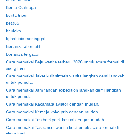
Berita Olahraga
berita tribun
bet365
bhulekh
bj habibie meninggal
Bonanza alternatif
Bonanza tergacor
Cara memakai Baju wanita terbaru 2026 untuk acara formal di
siang hari
Cara memakai Jaket kulit sintetis wanita langkah demi langkah
untuk pemula.
Cara memakai Jam tangan expedition langkah demi langkah
untuk pemula.
Cara memakai Kacamata aviator dengan mudah.
Cara memakai Kemeja koko pria dengan mudah.
Cara memakai Tas backpack kasual dengan mudah.
Cara memakai Tas ransel wanita kecil untuk acara formal di
siang hari