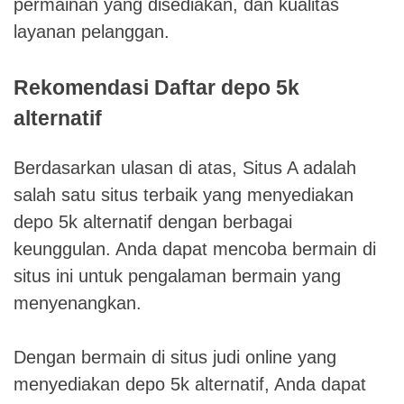
permainan yang disediakan, dan kualitas
layanan pelanggan.
Rekomendasi Daftar depo 5k
alternatif
Berdasarkan ulasan di atas, Situs A adalah
salah satu situs terbaik yang menyediakan
depo 5k alternatif dengan berbagai
keunggulan. Anda dapat mencoba bermain di
situs ini untuk pengalaman bermain yang
menyenangkan.
Dengan bermain di situs judi online yang
menyediakan depo 5k alternatif, Anda dapat