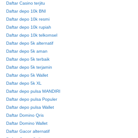
Daftar Casino terjitu
Daftar depo 10k BNI
Daftar depo 10k resmi
Daftar depo 10k rupiah
Daftar depo 10k telkomsel
Daftar depo 5k alternatif
Daftar depo 5k aman
Daftar depo 5k terbaik
Daftar depo 5k terjamin
Daftar depo 5k Wallet
Daftar depo 5k XL
Daftar depo pulsa MANDIRI
Daftar depo pulsa Populer
Daftar depo pulsa Wallet
Daftar Domino Qris
Daftar Domino Wallet
Daftar Gacor alternatif