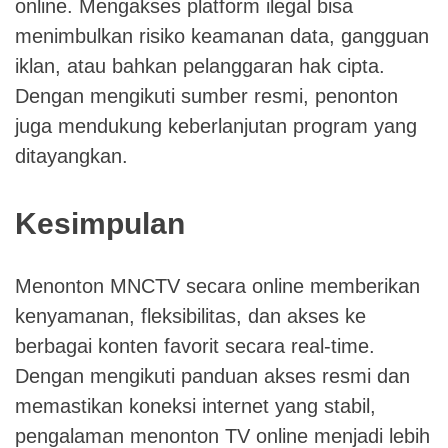
online. Mengakses platform ilegal bisa
menimbulkan risiko keamanan data, gangguan
iklan, atau bahkan pelanggaran hak cipta.
Dengan mengikuti sumber resmi, penonton
juga mendukung keberlanjutan program yang
ditayangkan.
Kesimpulan
Menonton MNCTV secara online memberikan
kenyamanan, fleksibilitas, dan akses ke
berbagai konten favorit secara real-time.
Dengan mengikuti panduan akses resmi dan
memastikan koneksi internet yang stabil,
pengalaman menonton TV online menjadi lebih