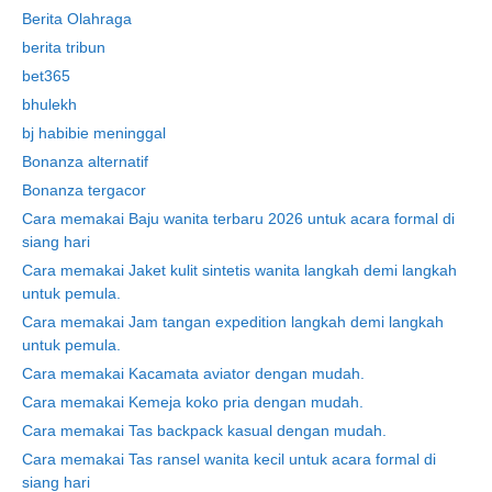
Berita Olahraga
berita tribun
bet365
bhulekh
bj habibie meninggal
Bonanza alternatif
Bonanza tergacor
Cara memakai Baju wanita terbaru 2026 untuk acara formal di
siang hari
Cara memakai Jaket kulit sintetis wanita langkah demi langkah
untuk pemula.
Cara memakai Jam tangan expedition langkah demi langkah
untuk pemula.
Cara memakai Kacamata aviator dengan mudah.
Cara memakai Kemeja koko pria dengan mudah.
Cara memakai Tas backpack kasual dengan mudah.
Cara memakai Tas ransel wanita kecil untuk acara formal di
siang hari