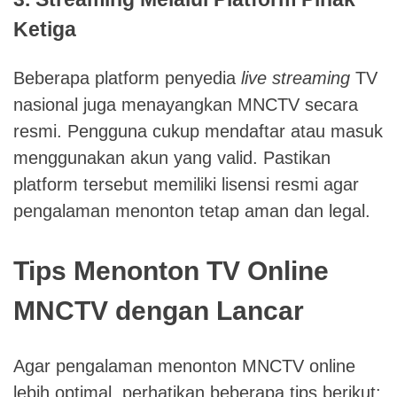
Ketiga
Beberapa platform penyedia
live streaming
TV
nasional juga menayangkan MNCTV secara
resmi. Pengguna cukup mendaftar atau masuk
menggunakan akun yang valid. Pastikan
platform tersebut memiliki lisensi resmi agar
pengalaman menonton tetap aman dan legal.
Tips Menonton TV Online
MNCTV dengan Lancar
Agar pengalaman menonton MNCTV online
lebih optimal, perhatikan beberapa tips berikut: