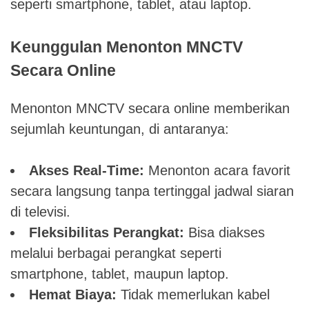
seperti smartphone, tablet, atau laptop.
Keunggulan Menonton MNCTV
Secara Online
Menonton MNCTV secara online memberikan
sejumlah keuntungan, di antaranya:
Akses Real-Time:
Menonton acara favorit
secara langsung tanpa tertinggal jadwal siaran
di televisi.
Fleksibilitas Perangkat:
Bisa diakses
melalui berbagai perangkat seperti
smartphone, tablet, maupun laptop.
Hemat Biaya:
Tidak memerlukan kabel