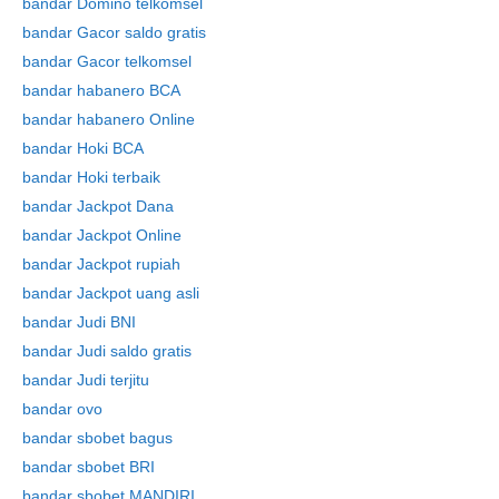
bandar Domino telkomsel
bandar Gacor saldo gratis
bandar Gacor telkomsel
bandar habanero BCA
bandar habanero Online
bandar Hoki BCA
bandar Hoki terbaik
bandar Jackpot Dana
bandar Jackpot Online
bandar Jackpot rupiah
bandar Jackpot uang asli
bandar Judi BNI
bandar Judi saldo gratis
bandar Judi terjitu
bandar ovo
bandar sbobet bagus
bandar sbobet BRI
bandar sbobet MANDIRI