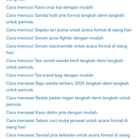
Cara mencuci Kaos crop top dengan mudah.
Cara mencuci Sandal kulit pria formal langkah demi langkah
untuk pemula.
Cara mencuci Sepatu lari puma untuk acara formal di siang hari
Cara mencuci Serum acne fighter dengan mudah.
Cara mencuci Serum niacinamide untuk acara formal di siang
hari
Cara mencuci Tas ransel wanita kecil langkah demi langkah
untuk pemula.
Cara mencuci Tas travel bag dengan mudah.
Cara merawat Baju wanita terbaru 2026 langkah demi langkah
untuk pemula.
Cara merawat Bedak padat ringan langkah demi langkah untuk
pemula.
Cara merawat Kaos distro pria dengan mudah.
Cara merawat Sabun cuci muka jerawat untuk acara formal di
siang hari
Cara merawat Sandal pria kekinian untuk acara formal di siang