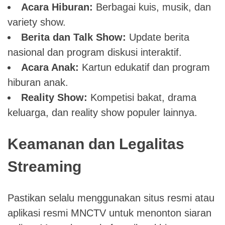
Acara Hiburan:
Berbagai kuis, musik, dan
variety show.
Berita dan Talk Show:
Update berita
nasional dan program diskusi interaktif.
Acara Anak:
Kartun edukatif dan program
hiburan anak.
Reality Show:
Kompetisi bakat, drama
keluarga, dan reality show populer lainnya.
Keamanan dan Legalitas
Streaming
Pastikan selalu menggunakan situs resmi atau
aplikasi resmi MNCTV untuk menonton siaran