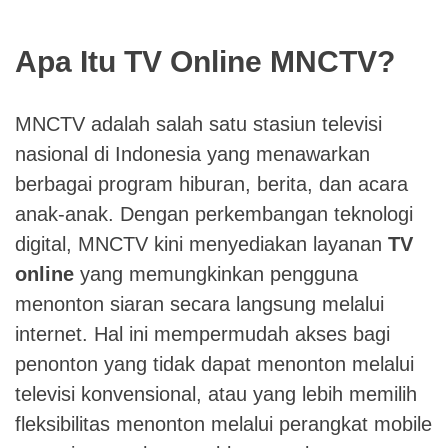
Apa Itu TV Online MNCTV?
MNCTV adalah salah satu stasiun televisi
nasional di Indonesia yang menawarkan
berbagai program hiburan, berita, dan acara
anak-anak. Dengan perkembangan teknologi
digital, MNCTV kini menyediakan layanan
TV
online
yang memungkinkan pengguna
menonton siaran secara langsung melalui
internet. Hal ini mempermudah akses bagi
penonton yang tidak dapat menonton melalui
televisi konvensional, atau yang lebih memilih
fleksibilitas menonton melalui perangkat mobile