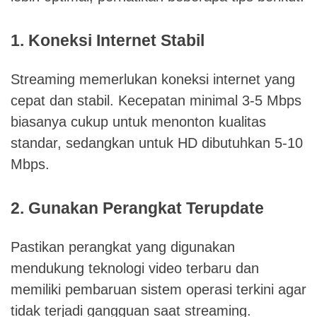
1. Koneksi Internet Stabil
Streaming memerlukan koneksi internet yang
cepat dan stabil. Kecepatan minimal 3-5 Mbps
biasanya cukup untuk menonton kualitas
standar, sedangkan untuk HD dibutuhkan 5-10
Mbps.
2. Gunakan Perangkat Terupdate
Pastikan perangkat yang digunakan
mendukung teknologi video terbaru dan
memiliki pembaruan sistem operasi terkini agar
tidak terjadi gangguan saat streaming.