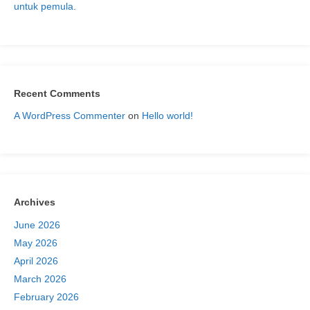
untuk pemula.
Recent Comments
A WordPress Commenter
on
Hello world!
Archives
June 2026
May 2026
April 2026
March 2026
February 2026