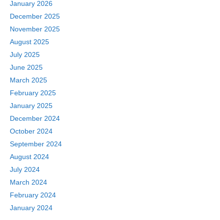
January 2026
December 2025
November 2025
August 2025
July 2025
June 2025
March 2025
February 2025
January 2025
December 2024
October 2024
September 2024
August 2024
July 2024
March 2024
February 2024
January 2024