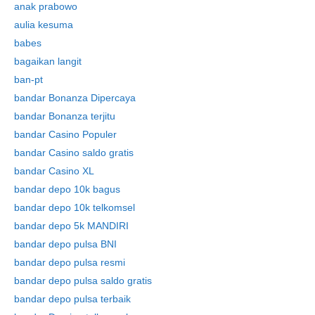
anak prabowo
aulia kesuma
babes
bagaikan langit
ban-pt
bandar Bonanza Dipercaya
bandar Bonanza terjitu
bandar Casino Populer
bandar Casino saldo gratis
bandar Casino XL
bandar depo 10k bagus
bandar depo 10k telkomsel
bandar depo 5k MANDIRI
bandar depo pulsa BNI
bandar depo pulsa resmi
bandar depo pulsa saldo gratis
bandar depo pulsa terbaik