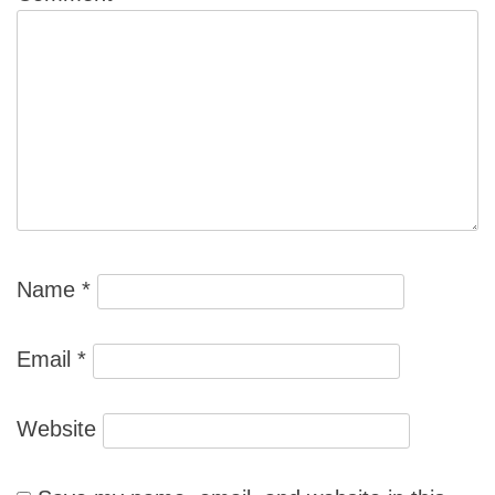
Name
*
Email
*
Website