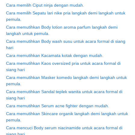
Cara memilih Ciput ninja dengan mudah.
Cara memilih Sepatu lari nike pria langkah demi langkah untuk
pemula.
Cara memutihkan Body lotion aroma parfum langkah demi
langkah untuk pemula.
Cara memutihkan Body wash susu untuk acara formal di siang
hari
Cara memutihkan Kacamata kotak dengan mudah.
Cara memutihkan Kaos oversized pria untuk acara formal di
siang hari
Cara memutihkan Masker komedo langkah demi langkah untuk
pemula.
Cara memutihkan Sandal teplek wanita untuk acara formal di
siang hari
Cara memutihkan Serum acne fighter dengan mudah.
Cara memutihkan Skincare organik langkah demi langkah untuk
pemula.
Cara mencuci Body serum niacinamide untuk acara formal di
siang hari