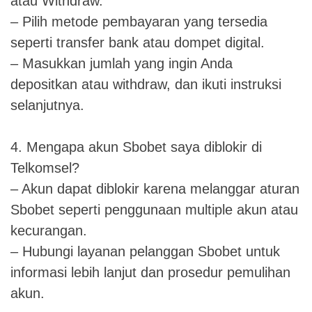
atau Withdraw.
– Pilih metode pembayaran yang tersedia
seperti transfer bank atau dompet digital.
– Masukkan jumlah yang ingin Anda
depositkan atau withdraw, dan ikuti instruksi
selanjutnya.
4. Mengapa akun Sbobet saya diblokir di
Telkomsel?
– Akun dapat diblokir karena melanggar aturan
Sbobet seperti penggunaan multiple akun atau
kecurangan.
– Hubungi layanan pelanggan Sbobet untuk
informasi lebih lanjut dan prosedur pemulihan
akun.