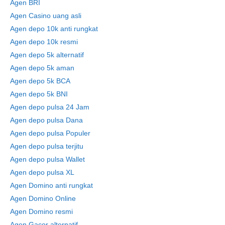
Agen BRI
Agen Casino uang asli
Agen depo 10k anti rungkat
Agen depo 10k resmi
Agen depo 5k alternatif
Agen depo 5k aman
Agen depo 5k BCA
Agen depo 5k BNI
Agen depo pulsa 24 Jam
Agen depo pulsa Dana
Agen depo pulsa Populer
Agen depo pulsa terjitu
Agen depo pulsa Wallet
Agen depo pulsa XL
Agen Domino anti rungkat
Agen Domino Online
Agen Domino resmi
Agen Gacor alternatif