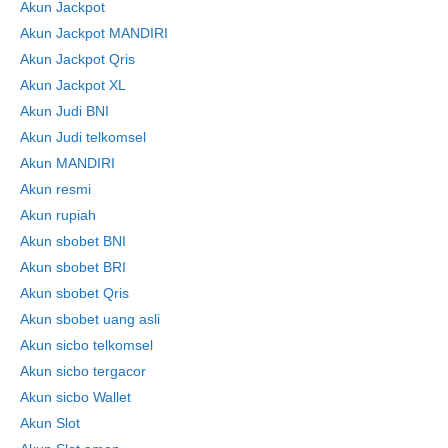
Akun Jackpot
content
Akun Jackpot MANDIRI
Akun Jackpot Qris
Akun Jackpot XL
Akun Judi BNI
Akun Judi telkomsel
Akun MANDIRI
Akun resmi
Akun rupiah
Akun sbobet BNI
Akun sbobet BRI
Akun sbobet Qris
Akun sbobet uang asli
Akun sicbo telkomsel
Akun sicbo tergacor
Akun sicbo Wallet
Akun Slot