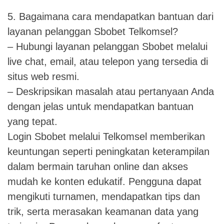
5. Bagaimana cara mendapatkan bantuan dari
layanan pelanggan Sbobet Telkomsel?
– Hubungi layanan pelanggan Sbobet melalui
live chat, email, atau telepon yang tersedia di
situs web resmi.
– Deskripsikan masalah atau pertanyaan Anda
dengan jelas untuk mendapatkan bantuan
yang tepat.
Login Sbobet melalui Telkomsel memberikan
keuntungan seperti peningkatan keterampilan
dalam bermain taruhan online dan akses
mudah ke konten edukatif. Pengguna dapat
mengikuti turnamen, mendapatkan tips dan
trik, serta merasakan keamanan data yang