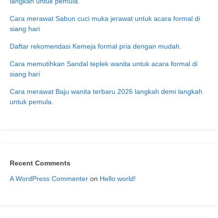
langkah untuk pemula.
Cara merawat Sabun cuci muka jerawat untuk acara formal di
siang hari
Daftar rekomendasi Kemeja formal pria dengan mudah.
Cara memutihkan Sandal teplek wanita untuk acara formal di
siang hari
Cara merawat Baju wanita terbaru 2026 langkah demi langkah
untuk pemula.
Recent Comments
A WordPress Commenter
on
Hello world!