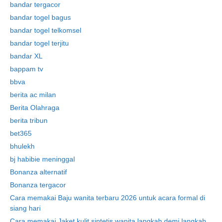
bandar tergacor
bandar togel bagus
bandar togel telkomsel
bandar togel terjitu
bandar XL
bappam tv
bbva
berita ac milan
Berita Olahraga
berita tribun
bet365
bhulekh
bj habibie meninggal
Bonanza alternatif
Bonanza tergacor
Cara memakai Baju wanita terbaru 2026 untuk acara formal di
siang hari
Cara memakai Jaket kulit sintetis wanita langkah demi langkah