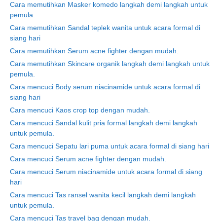
Cara memutihkan Masker komedo langkah demi langkah untuk
pemula.
Cara memutihkan Sandal teplek wanita untuk acara formal di
siang hari
Cara memutihkan Serum acne fighter dengan mudah.
Cara memutihkan Skincare organik langkah demi langkah untuk
pemula.
Cara mencuci Body serum niacinamide untuk acara formal di
siang hari
Cara mencuci Kaos crop top dengan mudah.
Cara mencuci Sandal kulit pria formal langkah demi langkah
untuk pemula.
Cara mencuci Sepatu lari puma untuk acara formal di siang hari
Cara mencuci Serum acne fighter dengan mudah.
Cara mencuci Serum niacinamide untuk acara formal di siang
hari
Cara mencuci Tas ransel wanita kecil langkah demi langkah
untuk pemula.
Cara mencuci Tas travel bag dengan mudah.