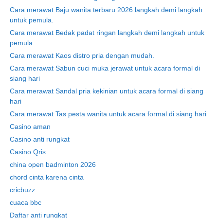
Cara merawat Baju wanita terbaru 2026 langkah demi langkah
untuk pemula.
Cara merawat Bedak padat ringan langkah demi langkah untuk
pemula.
Cara merawat Kaos distro pria dengan mudah.
Cara merawat Sabun cuci muka jerawat untuk acara formal di
siang hari
Cara merawat Sandal pria kekinian untuk acara formal di siang
hari
Cara merawat Tas pesta wanita untuk acara formal di siang hari
Casino aman
Casino anti rungkat
Casino Qris
china open badminton 2026
chord cinta karena cinta
cricbuzz
cuaca bbc
Daftar anti rungkat