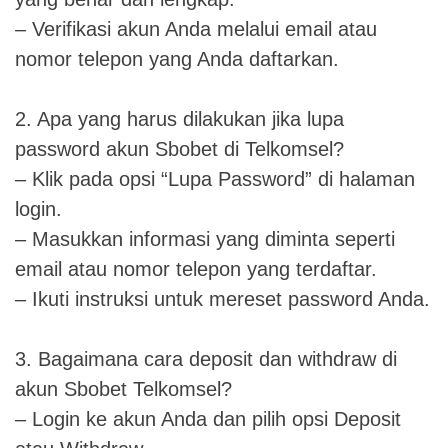
– Verifikasi akun Anda melalui email atau
nomor telepon yang Anda daftarkan.
2. Apa yang harus dilakukan jika lupa
password akun Sbobet di Telkomsel?
– Klik pada opsi “Lupa Password” di halaman
login.
– Masukkan informasi yang diminta seperti
email atau nomor telepon yang terdaftar.
– Ikuti instruksi untuk mereset password Anda.
3. Bagaimana cara deposit dan withdraw di
akun Sbobet Telkomsel?
– Login ke akun Anda dan pilih opsi Deposit