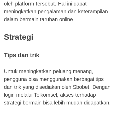
oleh platform tersebut. Hal ini dapat
meningkatkan pengalaman dan keterampilan
dalam bermain taruhan online.
Strategi
Tips dan trik
Untuk meningkatkan peluang menang,
pengguna bisa menggunakan berbagai tips
dan trik yang disediakan oleh Sbobet. Dengan
login melalui Telkomsel, akses terhadap
strategi bermain bisa lebih mudah didapatkan.