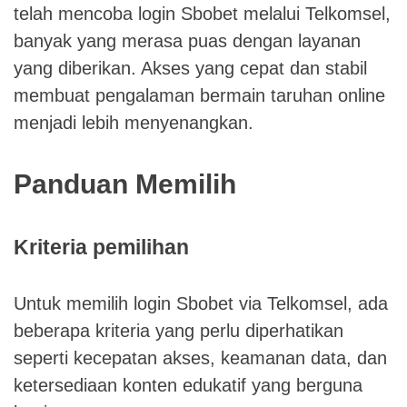
telah mencoba login Sbobet melalui Telkomsel,
banyak yang merasa puas dengan layanan
yang diberikan. Akses yang cepat dan stabil
membuat pengalaman bermain taruhan online
menjadi lebih menyenangkan.
Panduan Memilih
Kriteria pemilihan
Untuk memilih login Sbobet via Telkomsel, ada
beberapa kriteria yang perlu diperhatikan
seperti kecepatan akses, keamanan data, dan
ketersediaan konten edukatif yang berguna