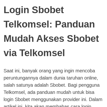
Login Sbobet
Telkomsel: Panduan
Mudah Akses Sbobet
via Telkomsel
Saat ini, banyak orang yang ingin mencoba
peruntungannya dalam dunia taruhan online,
salah satunya adalah Sbobet. Bagi pengguna
Telkomsel, ada panduan mudah untuk bisa
login Sbobet menggunakan provider ini. Dalam
artikel ini, kita akan membahas cara login