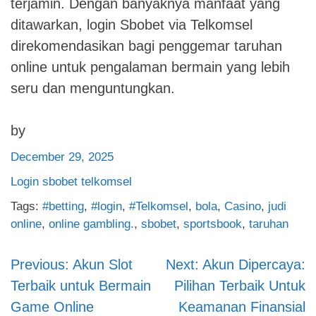
terjamin. Dengan banyaknya manfaat yang
ditawarkan, login Sbobet via Telkomsel
direkomendasikan bagi penggemar taruhan
online untuk pengalaman bermain yang lebih
seru dan menguntungkan.
by
December 29, 2025
Login sbobet telkomsel
Tags:
#betting
,
#login
,
#Telkomsel
,
bola
,
Casino
,
judi
online
,
online gambling.
,
sbobet
,
sportsbook
,
taruhan
Previous:
Akun Slot
Next:
Akun Dipercaya:
Post
Terbaik untuk Bermain
Pilihan Terbaik Untuk
navigation
Game Online
Keamanan Finansial