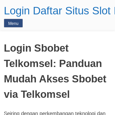
Login Daftar Situs Slo
Menu
Login Sbobet
Telkomsel: Panduan
Mudah Akses Sbobet
via Telkomsel
Seiring dengan perkembangan teknologi dan