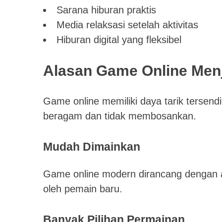
Sarana hiburan praktis
Media relaksasi setelah aktivitas
Hiburan digital yang fleksibel
Alasan Game Online Menj
Game online memiliki daya tarik terse
beragam dan tidak membosankan.
Mudah Dimainkan
Game online modern dirancang dengan 
oleh pemain baru.
Banyak Pilihan Permainan