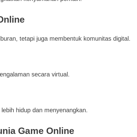
nline
uran, tetapi juga membentuk komunitas digital.
engalaman secara virtual.
 lebih hidup dan menyenangkan.
unia Game Online