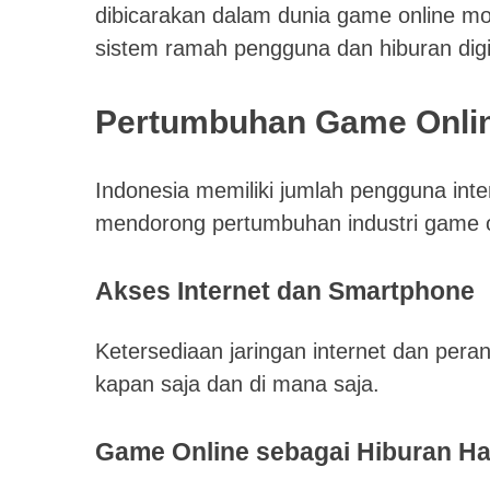
dibicarakan dalam dunia game online m
sistem ramah pengguna dan hiburan digita
Pertumbuhan Game Onlin
Indonesia memiliki jumlah pengguna inter
mendorong pertumbuhan industri game on
Akses Internet dan Smartphone
Ketersediaan jaringan internet dan per
kapan saja dan di mana saja.
Game Online sebagai Hiburan Ha