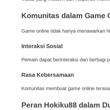
Komunitas dalam Game O
Game online tidak hanya menawarkan hib
Interaksi Sosial
Pemain dapat berinteraksi dan berbagi p
Rasa Kebersamaan
Komunitas membuat game online terasa
Peran Hokiku88 dalam D