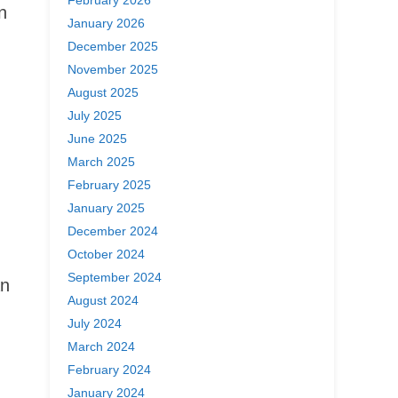
n
January 2026
December 2025
November 2025
August 2025
July 2025
June 2025
March 2025
February 2025
January 2025
December 2024
October 2024
September 2024
an
August 2024
July 2024
March 2024
February 2024
January 2024