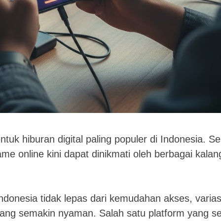
uk hiburan digital paling populer di Indonesia. Se
me online kini dapat dinikmati oleh berbagai kala
Indonesia tidak lepas dari kemudahan akses, varias
ang semakin nyaman. Salah satu platform yang se