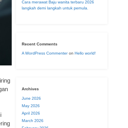
Cara merawat Baju wanita terbaru 2026
langkah demi langkah untuk pemula.
Recent Comments
A WordPress Commenter
on
Hello world!
iring
ngan
Archives
June 2026
May 2026
April 2026
i
March 2026
ring
February 2026