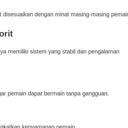
t disesuaikan dengan minat masing-masing pemai
orit
nya memiliki sistem yang stabil dan pengalaman
 agar pemain dapat bermain tanpa gangguan.
ingkatkan kenyamanan pemain.