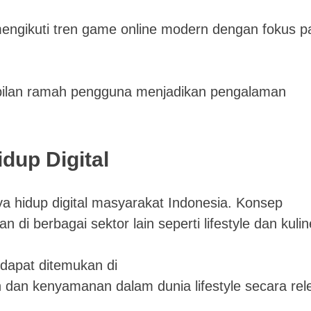
mengikuti tren game online modern dengan fokus p
pilan ramah pengguna menjadikan pengalaman
dup Digital
ya hidup digital masyarakat Indonesia. Konsep
 di berbagai sektor lain seperti lifestyle dan kulin
 dapat ditemukan di
an kenyamanan dalam dunia lifestyle secara rel