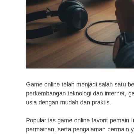
Game online telah menjadi salah satu bent
perkembangan teknologi dan internet, ga
usia dengan mudah dan praktis.
Popularitas game online favorit pemain 
permainan, serta pengalaman bermain y