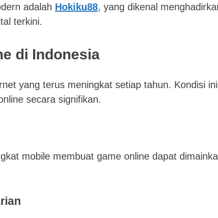
odern adalah
Hokiku88
, yang dikenal menghadirka
l terkini.
e di Indonesia
net yang terus meningkat setiap tahun. Kondisi ini
line secara signifikan.
angkat mobile membuat game online dapat dimaink
rian