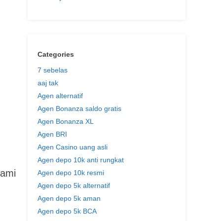
Categories
7 sebelas
aaj tak
Agen alternatif
Agen Bonanza saldo gratis
Agen Bonanza XL
Agen BRI
Agen Casino uang asli
Agen depo 10k anti rungkat
hami
Agen depo 10k resmi
Agen depo 5k alternatif
Agen depo 5k aman
Agen depo 5k BCA