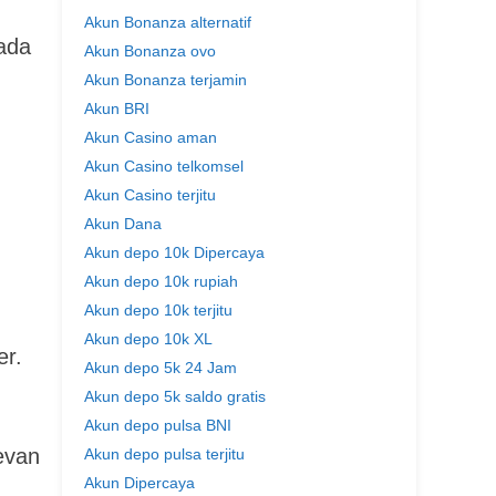
Akun Bonanza alternatif
ada
Akun Bonanza ovo
Akun Bonanza terjamin
Akun BRI
Akun Casino aman
Akun Casino telkomsel
Akun Casino terjitu
Akun Dana
Akun depo 10k Dipercaya
Akun depo 10k rupiah
Akun depo 10k terjitu
Akun depo 10k XL
er.
Akun depo 5k 24 Jam
Akun depo 5k saldo gratis
Akun depo pulsa BNI
evan
Akun depo pulsa terjitu
Akun Dipercaya