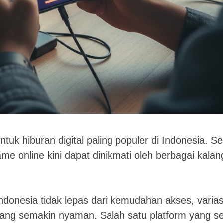
uk hiburan digital paling populer di Indonesia. Se
me online kini dapat dinikmati oleh berbagai kala
Indonesia tidak lepas dari kemudahan akses, varias
ang semakin nyaman. Salah satu platform yang se