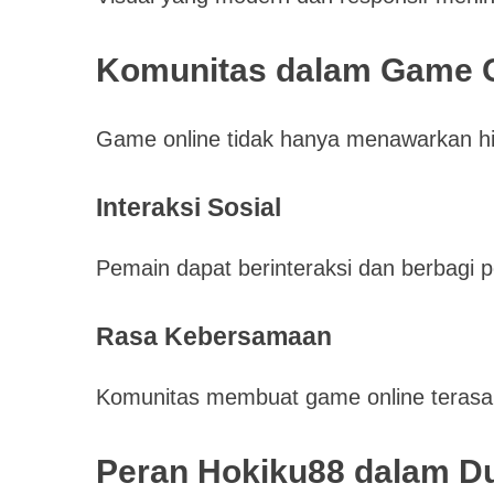
Komunitas dalam Game O
Game online tidak hanya menawarkan hib
Interaksi Sosial
Pemain dapat berinteraksi dan berbagi p
Rasa Kebersamaan
Komunitas membuat game online terasa
Peran Hokiku88 dalam D