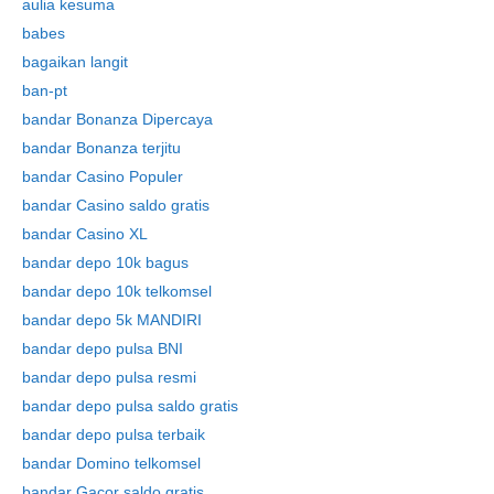
aulia kesuma
babes
bagaikan langit
ban-pt
bandar Bonanza Dipercaya
bandar Bonanza terjitu
bandar Casino Populer
bandar Casino saldo gratis
bandar Casino XL
bandar depo 10k bagus
bandar depo 10k telkomsel
bandar depo 5k MANDIRI
Skip
bandar depo pulsa BNI
to
bandar depo pulsa resmi
content
bandar depo pulsa saldo gratis
bandar depo pulsa terbaik
bandar Domino telkomsel
bandar Gacor saldo gratis