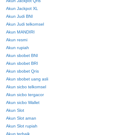
Akun Jackpot Qris
Akun Jackpot XL
Akun Judi BNI
Akun Judi telkomsel
Akun MANDIRI
Akun resmi
Akun rupiah
Akun sbobet BNI
Akun sbobet BRI
Akun sbobet Qris
Akun sbobet uang asli
Akun sicbo telkomsel
Akun sicbo tergacor
Akun sicbo Wallet
Akun Slot
Akun Slot aman
Akun Slot rupiah
Akun terbaik