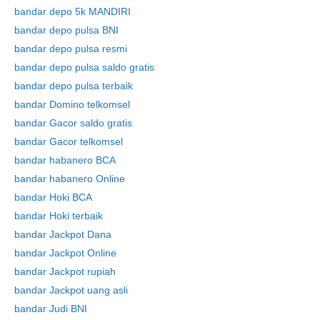
bandar depo 5k MANDIRI
bandar depo pulsa BNI
bandar depo pulsa resmi
bandar depo pulsa saldo gratis
bandar depo pulsa terbaik
bandar Domino telkomsel
bandar Gacor saldo gratis
bandar Gacor telkomsel
bandar habanero BCA
bandar habanero Online
bandar Hoki BCA
bandar Hoki terbaik
bandar Jackpot Dana
bandar Jackpot Online
bandar Jackpot rupiah
bandar Jackpot uang asli
bandar Judi BNI