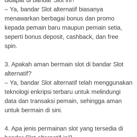
– Ya, bandar Slot alternatif biasanya
menawarkan berbagai bonus dan promo
kepada pemain baru maupun pemain setia,
seperti bonus deposit, cashback, dan free
spin.
3. Apakah aman bermain slot di bandar Slot
alternatif?
– Ya, bandar Slot alternatif telah menggunakan
teknologi enkripsi terbaru untuk melindungi
data dan transaksi pemain, sehingga aman
untuk bermain di sini.
4. Apa jenis permainan slot yang tersedia di