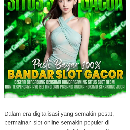
Dalam era digitalisasi yang semakin pesat,
permainan slot online semakin populer di