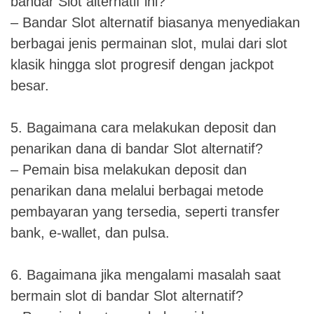
bandar Slot alternatif ini?
– Bandar Slot alternatif biasanya menyediakan
berbagai jenis permainan slot, mulai dari slot
klasik hingga slot progresif dengan jackpot
besar.
5. Bagaimana cara melakukan deposit dan
penarikan dana di bandar Slot alternatif?
– Pemain bisa melakukan deposit dan
penarikan dana melalui berbagai metode
pembayaran yang tersedia, seperti transfer
bank, e-wallet, dan pulsa.
6. Bagaimana jika mengalami masalah saat
bermain slot di bandar Slot alternatif?