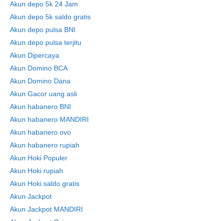
Akun depo 5k 24 Jam
Akun depo 5k saldo gratis
Akun depo pulsa BNI
Akun depo pulsa terjitu
Akun Dipercaya
Akun Domino BCA
Akun Domino Dana
Akun Gacor uang asli
Akun habanero BNI
Akun habanero MANDIRI
Akun habanero ovo
Akun habanero rupiah
Akun Hoki Populer
Akun Hoki rupiah
Akun Hoki saldo gratis
Akun Jackpot
Akun Jackpot MANDIRI