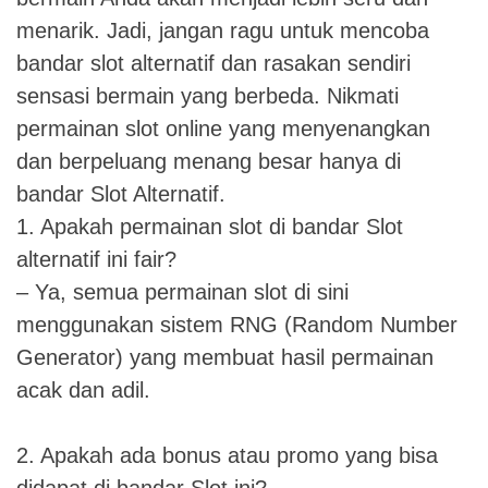
menarik. Jadi, jangan ragu untuk mencoba
bandar slot alternatif dan rasakan sendiri
sensasi bermain yang berbeda. Nikmati
permainan slot online yang menyenangkan
dan berpeluang menang besar hanya di
bandar Slot Alternatif.
1. Apakah permainan slot di bandar Slot
alternatif ini fair?
– Ya, semua permainan slot di sini
menggunakan sistem RNG (Random Number
Generator) yang membuat hasil permainan
acak dan adil.
2. Apakah ada bonus atau promo yang bisa
didapat di bandar Slot ini?