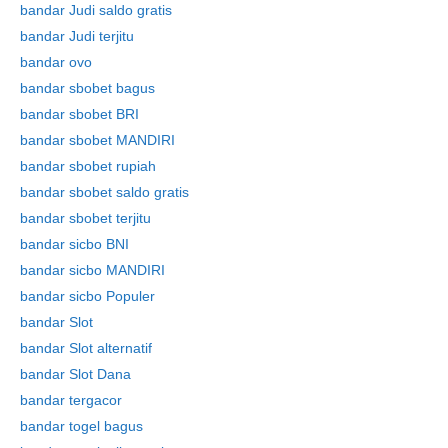
bandar Judi saldo gratis
bandar Judi terjitu
bandar ovo
bandar sbobet bagus
bandar sbobet BRI
bandar sbobet MANDIRI
bandar sbobet rupiah
bandar sbobet saldo gratis
bandar sbobet terjitu
bandar sicbo BNI
bandar sicbo MANDIRI
bandar sicbo Populer
bandar Slot
bandar Slot alternatif
bandar Slot Dana
bandar tergacor
bandar togel bagus