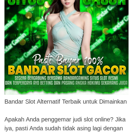
Bandar Slot Alternatif Terbaik untuk Dimainkan
Apakah Anda penggemar judi slot online? Jika
iya, pasti Anda sudah tidak asing lagi dengan