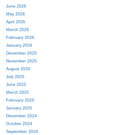
June 2026
May 2026
April 2026
March 2026
February 2026
January 2026
December 2025
November 2025
August 2025
July 2025
June 2025
March 2025
February 2025
January 2025
December 2024
October 2024
September 2024