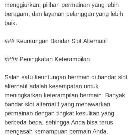
menggiurkan, pilihan permainan yang lebih
beragam, dan layanan pelanggan yang lebih
baik.
### Keuntungan Bandar Slot Alternatif
#### Peningkatan Keterampilan
Salah satu keuntungan bermain di bandar slot
alternatif adalah kesempatan untuk
meningkatkan keterampilan bermain. Banyak
bandar slot alternatif yang menawarkan
permainan dengan tingkat kesulitan yang
berbeda-beda, sehingga Anda bisa terus
mengasah kemampuan bermain Anda.