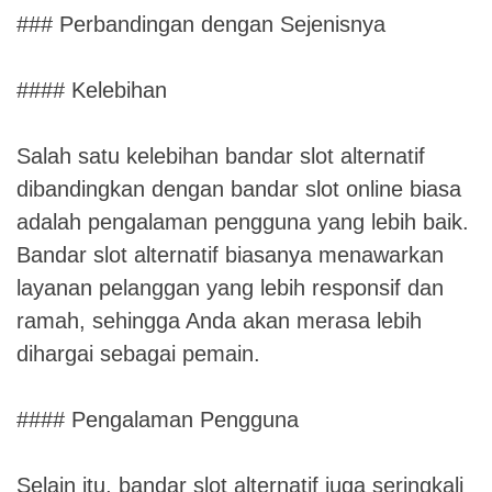
### Perbandingan dengan Sejenisnya
#### Kelebihan
Salah satu kelebihan bandar slot alternatif
dibandingkan dengan bandar slot online biasa
adalah pengalaman pengguna yang lebih baik.
Bandar slot alternatif biasanya menawarkan
layanan pelanggan yang lebih responsif dan
ramah, sehingga Anda akan merasa lebih
dihargai sebagai pemain.
#### Pengalaman Pengguna
Selain itu, bandar slot alternatif juga seringkali