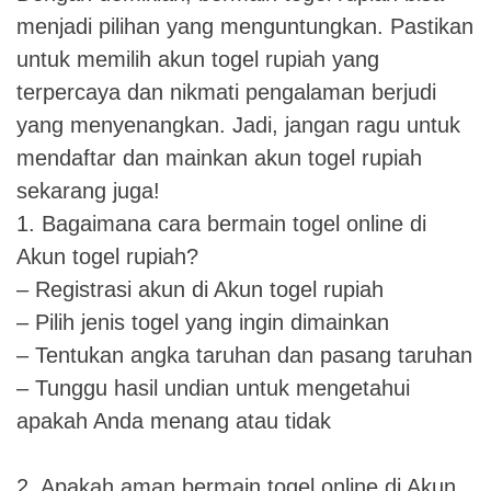
menjadi pilihan yang menguntungkan. Pastikan
untuk memilih akun togel rupiah yang
terpercaya dan nikmati pengalaman berjudi
yang menyenangkan. Jadi, jangan ragu untuk
mendaftar dan mainkan akun togel rupiah
sekarang juga!
1. Bagaimana cara bermain togel online di
Akun togel rupiah?
– Registrasi akun di Akun togel rupiah
– Pilih jenis togel yang ingin dimainkan
– Tentukan angka taruhan dan pasang taruhan
– Tunggu hasil undian untuk mengetahui
apakah Anda menang atau tidak
2. Apakah aman bermain togel online di Akun