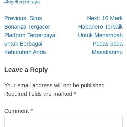
#togelterpercaya
Previous:
Situs
Next:
10 Merk
Post
Bonanza Tergacor:
Habanero Terbaik
navigation
Platform Terpercaya
Untuk Menambah
untuk Berbagai
Pedas pada
Kebutuhan Anda
Masakanmu
Leave a Reply
Your email address will not be published.
Required fields are marked
*
Comment
*