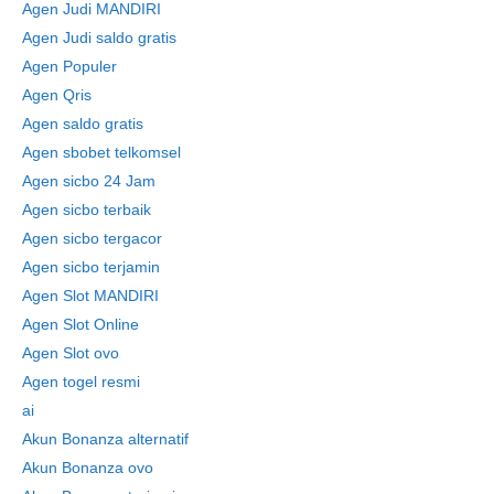
Agen Judi MANDIRI
Agen Judi saldo gratis
Agen Populer
Agen Qris
Agen saldo gratis
Agen sbobet telkomsel
Agen sicbo 24 Jam
Agen sicbo terbaik
Agen sicbo tergacor
Agen sicbo terjamin
Agen Slot MANDIRI
Agen Slot Online
Agen Slot ovo
Agen togel resmi
ai
Akun Bonanza alternatif
Akun Bonanza ovo