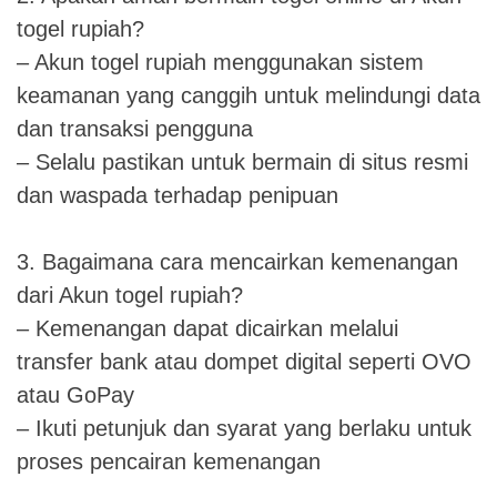
togel rupiah?
– Akun togel rupiah menggunakan sistem
keamanan yang canggih untuk melindungi data
dan transaksi pengguna
– Selalu pastikan untuk bermain di situs resmi
dan waspada terhadap penipuan
3. Bagaimana cara mencairkan kemenangan
dari Akun togel rupiah?
– Kemenangan dapat dicairkan melalui
transfer bank atau dompet digital seperti OVO
atau GoPay
– Ikuti petunjuk dan syarat yang berlaku untuk
proses pencairan kemenangan