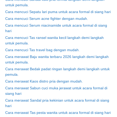
untuk pemula.
Cara mencuci Sepatu lari puma untuk acara formal di siang hari
Cara mencuci Serum acne fighter dengan mudah.
Cara mencuci Serum niacinamide untuk acara formal di siang
hari
Cara mencuci Tas ransel wanita kecil langkah demi langkah
untuk pemula.
Cara mencuci Tas travel bag dengan mudah.
Cara merawat Baju wanita terbaru 2026 langkah demi langkah
untuk pemula.
Cara merawat Bedak padat ringan langkah demi langkah untuk
pemula.
Cara merawat Kaos distro pria dengan mudah.
Cara merawat Sabun cuci muka jerawat untuk acara formal di
siang hari
Cara merawat Sandal pria kekinian untuk acara formal di siang
hari
Cara merawat Tas pesta wanita untuk acara formal di siang hari