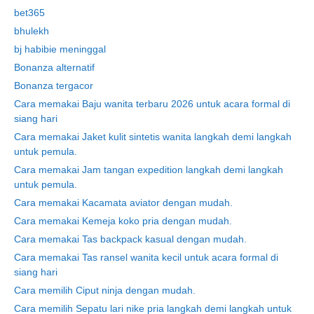
bet365
bhulekh
bj habibie meninggal
Bonanza alternatif
Bonanza tergacor
Cara memakai Baju wanita terbaru 2026 untuk acara formal di
siang hari
Cara memakai Jaket kulit sintetis wanita langkah demi langkah
untuk pemula.
Cara memakai Jam tangan expedition langkah demi langkah
untuk pemula.
Cara memakai Kacamata aviator dengan mudah.
Cara memakai Kemeja koko pria dengan mudah.
Cara memakai Tas backpack kasual dengan mudah.
Cara memakai Tas ransel wanita kecil untuk acara formal di
siang hari
Cara memilih Ciput ninja dengan mudah.
Cara memilih Sepatu lari nike pria langkah demi langkah untuk