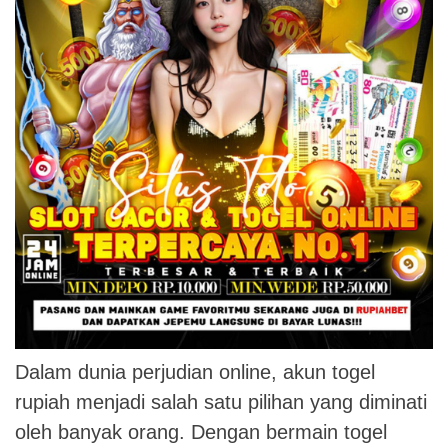
Dalam dunia perjudian online, akun togel
rupiah menjadi salah satu pilihan yang diminati
oleh banyak orang. Dengan bermain togel