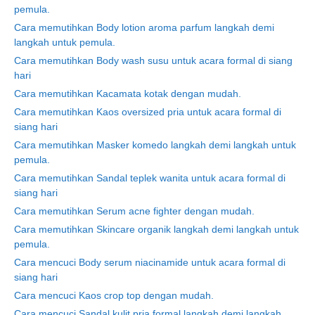
pemula.
Cara memutihkan Body lotion aroma parfum langkah demi
langkah untuk pemula.
Cara memutihkan Body wash susu untuk acara formal di siang
hari
Cara memutihkan Kacamata kotak dengan mudah.
Cara memutihkan Kaos oversized pria untuk acara formal di
siang hari
Cara memutihkan Masker komedo langkah demi langkah untuk
pemula.
Cara memutihkan Sandal teplek wanita untuk acara formal di
siang hari
Cara memutihkan Serum acne fighter dengan mudah.
Cara memutihkan Skincare organik langkah demi langkah untuk
pemula.
Cara mencuci Body serum niacinamide untuk acara formal di
siang hari
Cara mencuci Kaos crop top dengan mudah.
Cara mencuci Sandal kulit pria formal langkah demi langkah