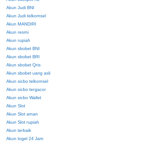
Akun Judi BNI
Akun Judi telkomsel
Akun MANDIRI
Akun resmi
Akun rupiah
Akun sbobet BNI
Akun sbobet BRI
Akun sbobet Qris
Akun sbobet uang asli
Akun sicbo telkomsel
Akun sicbo tergacor
Akun sicbo Wallet
Akun Slot
Akun Slot aman
Akun Slot rupiah
Akun terbaik
Akun togel 24 Jam