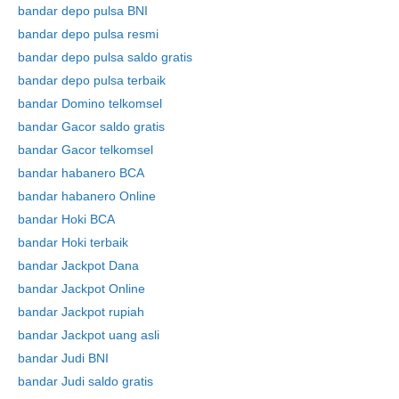
bandar depo pulsa BNI
bandar depo pulsa resmi
bandar depo pulsa saldo gratis
bandar depo pulsa terbaik
bandar Domino telkomsel
bandar Gacor saldo gratis
bandar Gacor telkomsel
bandar habanero BCA
bandar habanero Online
bandar Hoki BCA
bandar Hoki terbaik
bandar Jackpot Dana
bandar Jackpot Online
bandar Jackpot rupiah
bandar Jackpot uang asli
bandar Judi BNI
bandar Judi saldo gratis