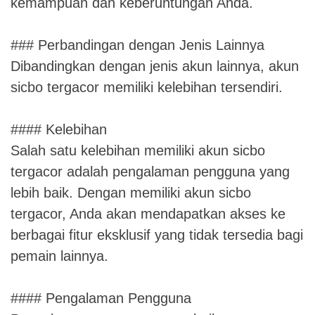
kemampuan dan keberuntungan Anda.
### Perbandingan dengan Jenis Lainnya
Dibandingkan dengan jenis akun lainnya, akun
sicbo tergacor memiliki kelebihan tersendiri.
#### Kelebihan
Salah satu kelebihan memiliki akun sicbo
tergacor adalah pengalaman pengguna yang
lebih baik. Dengan memiliki akun sicbo
tergacor, Anda akan mendapatkan akses ke
berbagai fitur eksklusif yang tidak tersedia bagi
pemain lainnya.
#### Pengalaman Pengguna