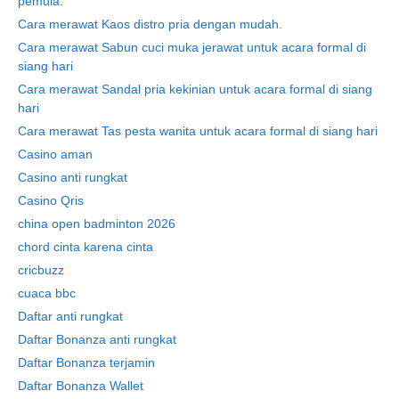
pemula.
Cara merawat Kaos distro pria dengan mudah.
Cara merawat Sabun cuci muka jerawat untuk acara formal di
siang hari
Cara merawat Sandal pria kekinian untuk acara formal di siang
hari
Cara merawat Tas pesta wanita untuk acara formal di siang hari
Casino aman
Casino anti rungkat
Casino Qris
china open badminton 2026
chord cinta karena cinta
cricbuzz
cuaca bbc
Daftar anti rungkat
Daftar Bonanza anti rungkat
Daftar Bonanza terjamin
Daftar Bonanza Wallet