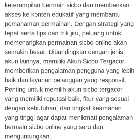
keterampilan bermain sicbo dan memberikan
akses ke konten edukatif yang membantu
pemahaman permainan. Dengan strategi yang
tepat serta tips dan trik jitu, peluang untuk
memenangkan permainan sicbo online akan
semakin besar. Dibandingkan dengan jenis
akun lainnya, memiliki Akun Sicbo Tergacor
memberikan pengalaman pengguna yang lebih
baik dan layanan pelanggan yang responsif.
Penting untuk memilih akun sicbo tergacor
yang memiliki reputasi baik, fitur yang sesuai
dengan kebutuhan, dan tingkat keamanan
yang tinggi agar dapat menikmati pengalaman
bermain sicbo online yang seru dan
menguntungkan.