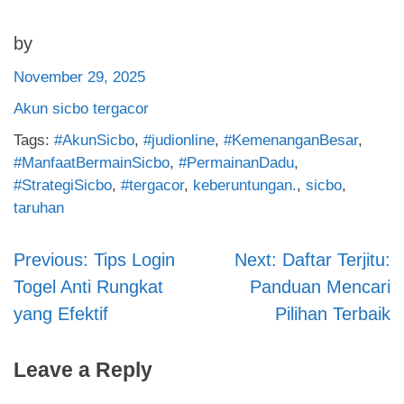
by
November 29, 2025
Akun sicbo tergacor
Tags:
#AkunSicbo
,
#judionline
,
#KemenanganBesar
,
#ManfaatBermainSicbo
,
#PermainanDadu
,
#StrategiSicbo
,
#tergacor
,
keberuntungan.
,
sicbo
,
taruhan
Previous:
Tips Login
Next:
Daftar Terjitu:
Post
Togel Anti Rungkat
Panduan Mencari
navigation
yang Efektif
Pilihan Terbaik
Leave a Reply