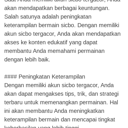
akan mendapatkan berbagai keuntungan.
Salah satunya adalah peningkatan
keterampilan bermain sicbo. Dengan memiliki
akun sicbo tergacor, Anda akan mendapatkan
akses ke konten edukatif yang dapat
membantu Anda memahami permainan
dengan lebih baik.
#### Peningkatan Keterampilan
Dengan memiliki akun sicbo tergacor, Anda
akan dapat mengakses tips, trik, dan strategi
terbaru untuk memenangkan permainan. Hal
ini akan membantu Anda meningkatkan
keterampilan bermain dan mencapai tingkat
keberhasilan yang lebih tinggi.