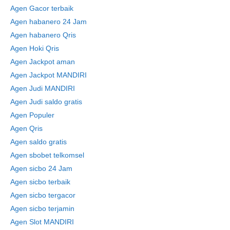
Agen Gacor terbaik
Agen habanero 24 Jam
Agen habanero Qris
Agen Hoki Qris
Agen Jackpot aman
Agen Jackpot MANDIRI
Agen Judi MANDIRI
Agen Judi saldo gratis
Agen Populer
Agen Qris
Agen saldo gratis
Agen sbobet telkomsel
Agen sicbo 24 Jam
Agen sicbo terbaik
Agen sicbo tergacor
Agen sicbo terjamin
Agen Slot MANDIRI