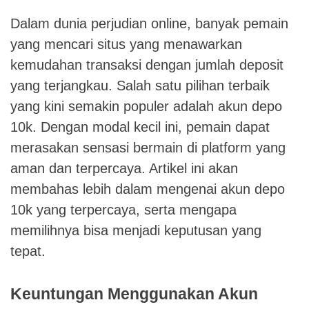
Dalam dunia perjudian online, banyak pemain
yang mencari situs yang menawarkan
kemudahan transaksi dengan jumlah deposit
yang terjangkau. Salah satu pilihan terbaik
yang kini semakin populer adalah akun depo
10k. Dengan modal kecil ini, pemain dapat
merasakan sensasi bermain di platform yang
aman dan terpercaya. Artikel ini akan
membahas lebih dalam mengenai akun depo
10k yang terpercaya, serta mengapa
memilihnya bisa menjadi keputusan yang
tepat.
Keuntungan Menggunakan Akun