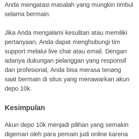
Anda mengatasi masalah yang mungkin timbul
selama bermain.
Jika Anda mengalami kesulitan atau memiliki
pertanyaan, Anda dapat menghubungi tim
support melalui live chat atau email. Dengan
adanya dukungan pelanggan yang responsif
dan profesional, Anda bisa merasa tenang
saat bermain di situs yang menawarkan akun
depo 10k.
Kesimpulan
Akun depo 10k menjadi pilihan yang semakin
digemari oleh para pemain judi online karena