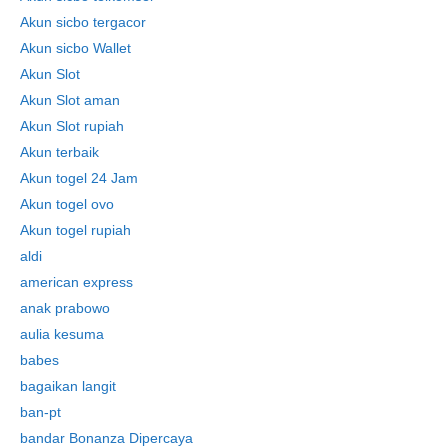
Akun sicbo tergacor
Akun sicbo Wallet
Akun Slot
Akun Slot aman
Akun Slot rupiah
Akun terbaik
Akun togel 24 Jam
Akun togel ovo
Akun togel rupiah
aldi
american express
anak prabowo
aulia kesuma
babes
bagaikan langit
ban-pt
bandar Bonanza Dipercaya