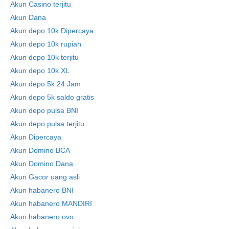
Akun Casino terjitu
Akun Dana
Akun depo 10k Dipercaya
Akun depo 10k rupiah
Akun depo 10k terjitu
Akun depo 10k XL
Akun depo 5k 24 Jam
Akun depo 5k saldo gratis
Akun depo pulsa BNI
Akun depo pulsa terjitu
Akun Dipercaya
Akun Domino BCA
Akun Domino Dana
Akun Gacor uang asli
Akun habanero BNI
Akun habanero MANDIRI
Akun habanero ovo