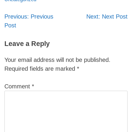
Previous:
Previous
Next:
Next Post
Post
Post
navigation
Leave a Reply
Your email address will not be published.
Required fields are marked
*
Comment
*