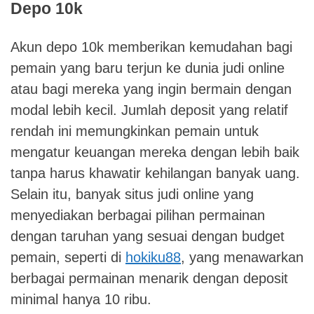
Depo 10k
Akun depo 10k memberikan kemudahan bagi
pemain yang baru terjun ke dunia judi online
atau bagi mereka yang ingin bermain dengan
modal lebih kecil. Jumlah deposit yang relatif
rendah ini memungkinkan pemain untuk
mengatur keuangan mereka dengan lebih baik
tanpa harus khawatir kehilangan banyak uang.
Selain itu, banyak situs judi online yang
menyediakan berbagai pilihan permainan
dengan taruhan yang sesuai dengan budget
pemain, seperti di
hokiku88
, yang menawarkan
berbagai permainan menarik dengan deposit
minimal hanya 10 ribu.