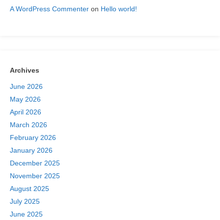
A WordPress Commenter
on
Hello world!
Archives
June 2026
May 2026
April 2026
March 2026
February 2026
January 2026
December 2025
November 2025
August 2025
July 2025
June 2025