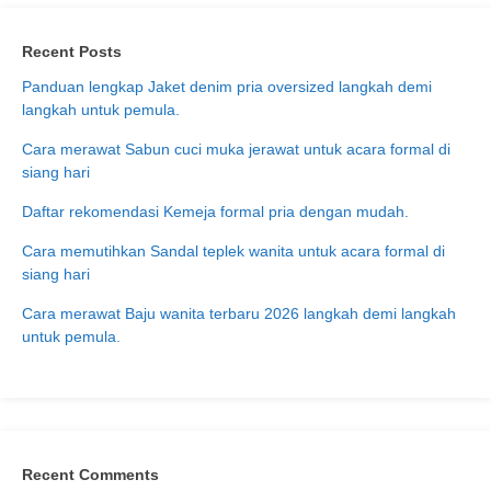
Recent Posts
Panduan lengkap Jaket denim pria oversized langkah demi
langkah untuk pemula.
Cara merawat Sabun cuci muka jerawat untuk acara formal di
siang hari
Daftar rekomendasi Kemeja formal pria dengan mudah.
Cara memutihkan Sandal teplek wanita untuk acara formal di
siang hari
Cara merawat Baju wanita terbaru 2026 langkah demi langkah
untuk pemula.
Recent Comments