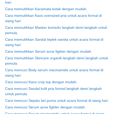
hari
Cara memutihkan Kacamata kotak dengan mudah.
Cara memutihkan Kaos oversized pria untuk acara formal di
siang hari
Cara memutihkan Masker komedo langkah demi langkah untuk
pemula.
Cara memutihkan Sandal teplek wanita untuk acara formal di
siang hari
Cara memutihkan Serum acne fighter dengan mudah.
Cara memutihkan Skincare organik langkah demi langkah untuk
pemula.
Cara mencuci Body serum niacinamide untuk acara formal di
siang hari
Cara mencuci Kaos crop top dengan mudah.
Cara mencuci Sandal kulit pria formal langkah demi langkah
untuk pemula.
Cara mencuci Sepatu lari puma untuk acara formal di siang hari
Cara mencuci Serum acne fighter dengan mudah.
Cara mencuci Serum niacinamide untuk acara formal di siang